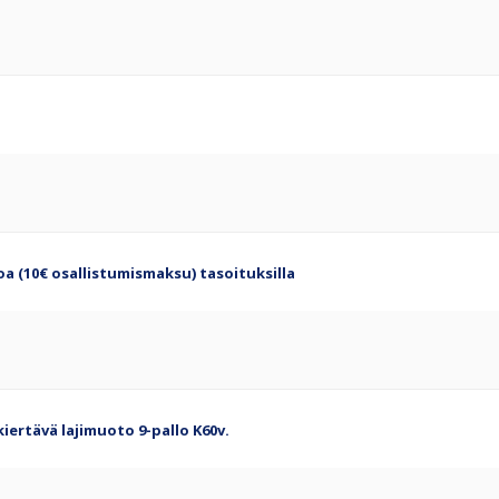
loa (10€ osallistumismaksu) tasoituksilla
kiertävä lajimuoto 9-pallo K60v.