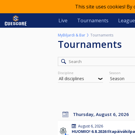
This site uses cookies! By
Live
Tournaments
League
MyBiljardi & Bar
Tournaments
Tournaments
Discipline
Season
Thursday, August 6, 2026
August 6, 2026
HUOMIO! 6.8.2026 Iltapäiväkilpai