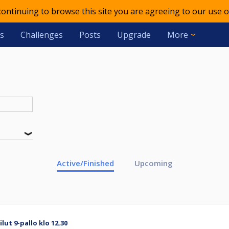
 continuing to browse this site you are agreeing to our use o
s
Challenges
Posts
Upgrade
More
Active/Finished
Upcoming
lut 9-pallo klo 12.30