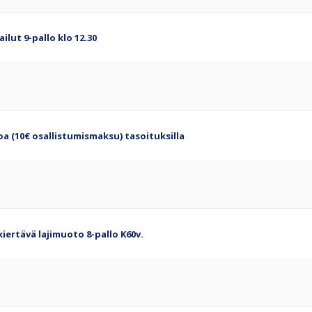
ilut 9-pallo klo 12.30
loa (10€ osallistumismaksu) tasoituksilla
kiertävä lajimuoto 8-pallo K60v.