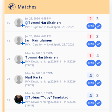
Matches
2
3
Jul 23, 2026, 6:48 PM
Tommi Hartikainen
vs
H2H
PVK 10-pallon viikkokilpailu 23.7.2026
1
3
Jul 23, 2026, 6:02 PM
Jani Kainulainen
vs
H2H
PVK 10-pallon viikkokilpailu 23.7.2026
May 14, 2026, 9:35 PM
1
4
Tommi Hartikainen
vs
PVK Kevät-ranking 2026 8.1 - 14.5.2026
H2H
(19/19)
May 14, 2026, 8:57 PM
4
0
Naif Kartal
vs
PVK Kevät-ranking 2026 8.1 - 14.5.2026
H2H
(19/19)
May 14, 2026, 6:33 PM
4
3
Tobias ”Toby” Sandström
vs
PVK Kevät-ranking 2026 8.1 - 14.5.2026
H2H
(19/19)