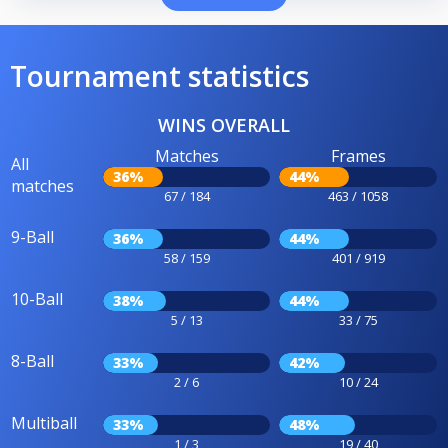
Tournament statistics
WINS OVERALL
Matches
Frames
All
36%
44%
matches
67 / 184
463 / 1058
9-Ball
36%
44%
58 / 159
401 / 919
10-Ball
38%
44%
5 / 13
33 / 75
8-Ball
33%
42%
2 / 6
10 / 24
Multiball
33%
48%
1 / 3
19 / 40