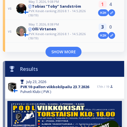
May 7, 2026, 9:08 PM
1
4
Tobias ”Toby” Sandström
vs
PVK Kevät-ranking 2026 8.1 - 14.5.2026
H2H
(18/19)
May 7, 2026, 8:08 PM
3
0
Olli Virtanen
vs
PVK Kevät-ranking 2026 8.1 - 14.5.2026
H2H
(18/19)
SHOW MORE
Results
July 23, 2026
PVK 10-pallon viikkokilpailu 23.7.2026
17th /
19
Puhveli Klubi ( PVK )