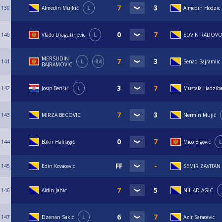
139
Almedin Mujkić
L
Almedin Hodzic
140
Vlado Dragutinovic
L
EDVIN RADOVO
MERSUDIN
141
L
R4
Senad Bajramlic
BAJRAMOVIC
142
Josip Berišić
L
Mustafa Hadziba
143
MIRZA BECOVIC
Nermin Mujić
144
Bakir Halilagić
Mico Bigovic
L
145
Edin Kovacevic
SEMIR ZAVITAN
146
Aldin Jahic
NIHAD AGIC
147
Dzenan Sakic
L
Azir Saracevic