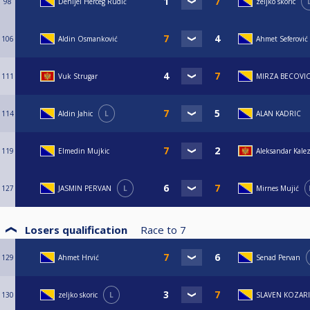
98
Denijel Herceg Rudić
zeljko skoric
106
Aldin Osmanković
Ahmet Seferović
111
Vuk Strugar
MIRZA BECOVI
114
Aldin Jahic
L
ALAN KADRIC
119
Elmedin Mujkic
Aleksandar Kalez
127
JASMIN PERVAN
L
Mirnes Mujić
Losers qualification
Race to
7
129
Ahmet Hrvić
Senad Pervan
130
zeljko skoric
L
SLAVEN KOZAR