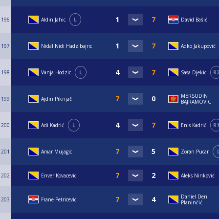
196
Aldin Jahic
L
David Bašić
197
Nidal Nidi Hadzibajric
Adko Jakupović
198
Vanja Hodzic
L
Sasa Djekic
R
MERSUDIN
199
Ajdin Piknjač
BAJRAMOVIC
200
Adi Kadrić
L
Enis Kadrić
R
201
Amar Mujagic
Zoran Pucar
202
Enver Kovacevic
Aleks Ninković
Daniel Deni
203
Frane Petricevic
Planinčić