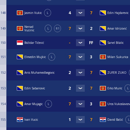
148
Jasmin Vukic
L
Edin Hajdarevic
Nenad
149
L
R1
Amar Idrizović
Vucinic
150
Božidar Tičević
Sanel Bilalic
151
Elmedin Mujkic
L
Milan Sukurica
152
Anis Muhamedbegovic
ZUFER ZUKO
153
Edin Sabanovic
Erko Muric
L
154
Amar Mujagic
L
Uros Vukoslavcev
155
Ivan Vucic
David Bašić
L