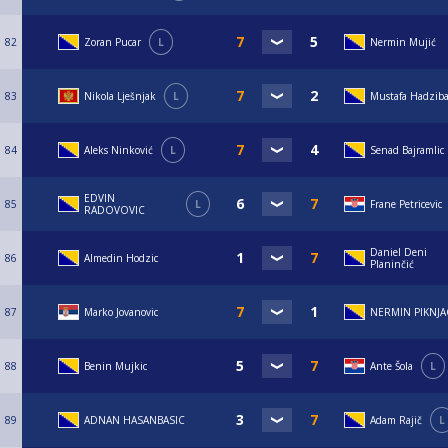
82
Zoran Pucar
L
Nermin Mujić
83
Nikola Lješnjak
L
Mustafa Hadziba
84
Aleks Ninković
L
Senad Bajramlic
EDVIN
85
L
Frane Petricevic
RADOVOVIC
Daniel Deni
86
Almedin Hodzic
Planinčić
87
Marko Jovanovic
NERMIN PIKNJA
88
Benin Mujkic
Ante Šola
L
89
ADNAN HASANBASIC
Adam Rajič
L