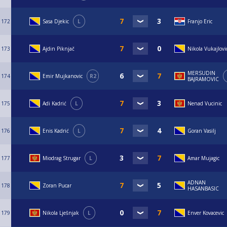
172
Sasa Djekic
L
Franjo Eric
173
Ajdin Piknjač
Nikola Vukajlovi
MERSUDIN
174
Emir Mujkanovic
R2
BAJRAMOVIC
175
Adi Kadrić
L
Nenad Vucinic
176
Enis Kadrić
L
Goran Vasilj
177
Miodrag Strugar
L
Amar Mujagic
ADNAN
178
Zoran Pucar
HASANBASIC
179
Nikola Lješnjak
L
Enver Kovacevic