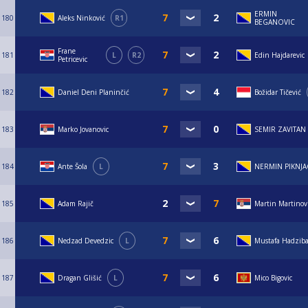
ERMIN
180
Aleks Ninković
R1
BEGANOVIC
Frane
181
L
R2
Edin Hajdarevic
Petricevic
182
Daniel Deni Planinčić
Božidar Tičević
183
Marko Jovanovic
SEMIR ZAVITAN
184
Ante Šola
L
NERMIN PIKNJA
185
Adam Rajič
Martin Martinov
186
Nedzad Devedzic
L
Mustafa Hadziba
187
Dragan Glišić
L
Mico Bigovic