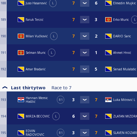
188
Juso Hasanović
L
Elmedin Mujkic
189
Faruk Terzić
Erko Muric
L
190
Milan Vučković
L
DARIO Saric
191
Selman Muric
L
Ahmet Hrvić
192
Amar Bradarić
Senad Mulabdic
Last thirtytwo
Race to
7
Hannan Memic
193
R1
Luka Mitrović L
Hodžić
194
MIRZA BECOVIC
L
ZLATAN MIZDR
EDVIN
195
R1
SLAVEN KOZAR
RADOVOVIC