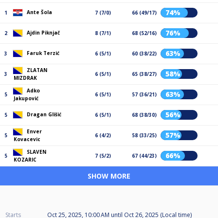
74%
Ante Šola
1
7 (7/0)
66 (49/17)
76%
Ajdin Piknjač
2
8 (7/1)
68 (52/16)
63%
Faruk Terzić
3
6 (5/1)
60 (38/22)
ZLATAN
58%
3
6 (5/1)
65 (38/27)
MIZDRAK
Adko
63%
5
6 (5/1)
57 (36/21)
Jakupović
56%
Dragan Glišić
5
6 (5/1)
68 (38/30)
Enver
57%
5
6 (4/2)
58 (33/25)
Kovacevic
SLAVEN
66%
5
7 (5/2)
67 (44/23)
KOZARIC
SHOW MORE
Starts
Oct 25, 2025, 10:00 AM
until
Oct 26, 2025 (Local time)