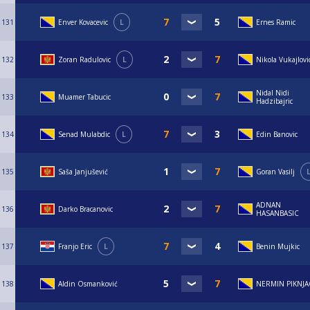
131
Enver Kovacevic
L
Ernes Ramic
132
Zoran Radulovic
L
Nikola Vukajlovi
Nidal Nidi
133
Muamer Tabucic
Hadzibajric
134
Senad Mulabdic
L
Edin Banovic
135
Saša Janjušević
Goran Vasilj
ADNAN
136
Darko Bracanovic
HASANBASIC
137
Franjo Eric
L
Benin Mujkic
138
Aldin Osmanković
NERMIN PIKNJA