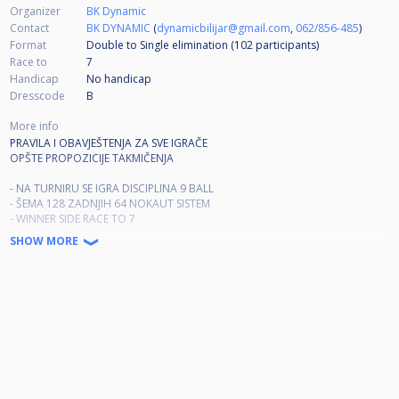
Organizer
BK Dynamic
Contact
BK DYNAMIC
(
dynamicbilijar@gmail.com
,
062/856-485
)
Format
Double to Single elimination (102
participants
)
Race to
7
Handicap
No handicap
Dresscode
B
More info
PRAVILA I OBAVJEŠTENJA ZA SVE IGRAČE
OPŠTE PROPOZICIJE TAKMIČENJA
- NA TURNIRU SE IGRA DISCIPLINA 9 BALL
- ŠEMA 128 ZADNJIH 64 NOKAUT SISTEM
- WINNER SIDE RACE TO 7
- LOSER SIDE RACE TO 7
SHOW MORE
- DEVETKA NA TAČKU, BREAK FROM THE BOX NAIZMJENIČNI
- MAGIC RACK! IGRA SE NA 11 STOLOVA DYNAMIC III
DRESSCODE B
U prostoru za igru će biti sudija ( na poziv ) i voditelj turnira.
Prije početka prvog meča OBAVEZNO je izvršiti uplatu kotizacije kod
voditelja turnira Jasmina Pervana.
Za vrijeme igre strogo je zabranjeno:
- PUŠENJE ( odnosi se i na elektronske cigarete )