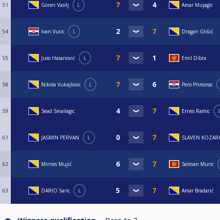
51
Goran Vasilj
L
Amar Mujagic
54
Ivan Vucic
L
Dragan Glišić
55
Juso Hasanović
L
Emil Dibra
58
Nikola Vukajlovic
L
Pero Primorac
59
Sead Smailagic
Ernes Ramic
61
JASMIN PERVAN
L
SLAVEN KOZAR
62
Mirnes Mujić
Selman Muric
63
DARIO Saric
L
Amar Bradarić