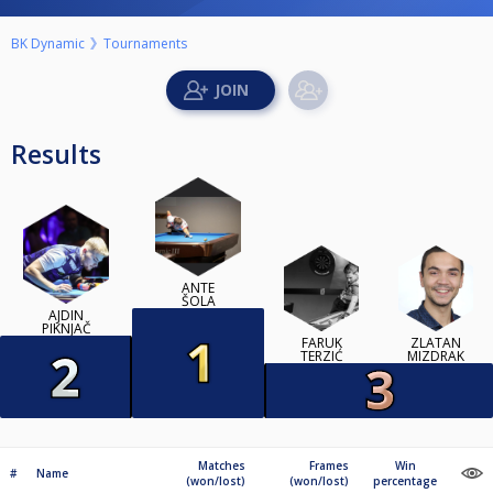
BK Dynamic
Tournaments
Results
ANTE
ŠOLA
AJDIN
PIKNJAČ
FARUK
ZLATAN
TERZIĆ
MIZDRAK
Matches
Frames
Win
#
Name
(won/lost)
(won/lost)
percentage