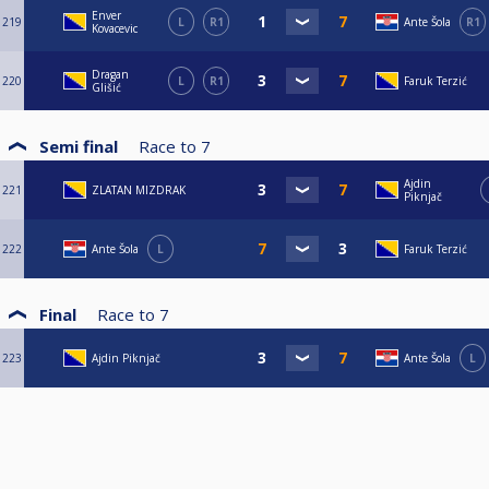
Enver
219
L
R1
Ante Šola
R1
Kovacevic
Dragan
220
L
R1
Faruk Terzić
Glišić
Semi final
Race to
7
Ajdin
221
ZLATAN MIZDRAK
Piknjač
222
Ante Šola
L
Faruk Terzić
Final
Race to
7
223
Ajdin Piknjač
Ante Šola
L