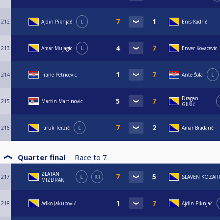
212
Ajdin Piknjač
L
Enis Kadrić
213
Amar Mujagic
L
Enver Kovacevic
214
Frane Petricevic
Ante Šola
L
Dragan
215
Martin Martinovic
Glišić
216
Faruk Terzić
L
Amar Bradarić
Quarter final
Race to
7
ZLATAN
217
L
R1
SLAVEN KOZAR
MIZDRAK
218
Adko Jakupović
Ajdin Piknjač