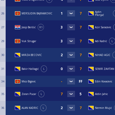
Ajdin
26
MERSUDIN BAJRAMOVIC
Piknjač
27
Josip Berišić
R1
Azir Saracevic
29
Vuk Strugar
Adi Kadrić
L
30
MIRZA BECOVIC
NIHAD AGIC
31
Bakir Halilagić
L
SEMIR ZAVITAN
34
Mico Bigovic
Edin Kovacevic
35
Zoran Pucar
L
Aldin Jahic
36
ALAN KADRIC
L
Nermin Mujić