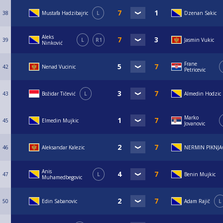
38
Mustafa Hadzibajric
L
Dzenan Sakic
Aleks
39
L
R1
Jasmin Vukic
Ninković
Frane
42
Nenad Vucinic
Petricevic
43
Božidar Tičević
L
Almedin Hodzic
Marko
45
Elmedin Mujkic
Jovanovic
46
Aleksandar Kalezic
NERMIN PIKNJA
Anis
47
L
Benin Mujkic
Muhamedbegovic
50
Edin Sabanovic
Adam Rajič
L