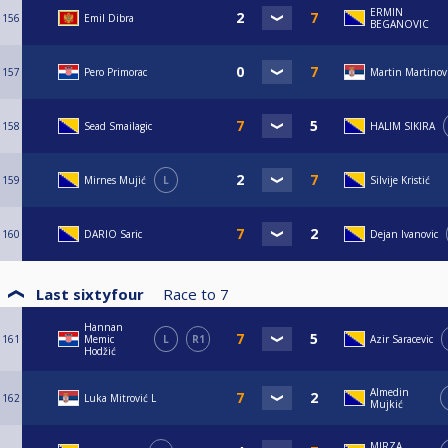
ERMIN
156
Emil Dibra
BEGANOVIC
157
Pero Primorac
Martin Martinov
158
Sead Smailagic
HALIM SIKIRA
159
Mirnes Mujić
L
Silvije Kristić
160
DARIO Saric
Dejan Ivanovic
Last sixtyfour
Race to
7
Hannan
161
Memic
L
R1
Azir Saracevic
Hodžić
Almedin
162
Luka Mitrović L
Mujkić
MIRZA