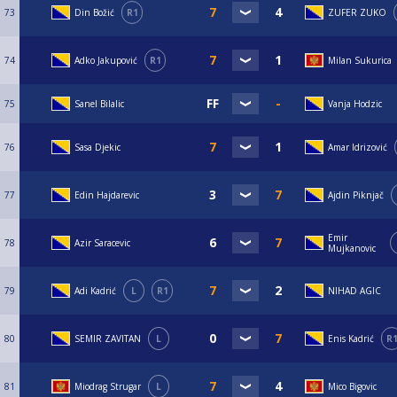
73
Din Božić
R1
ZUFER ZUKO
74
Adko Jakupović
R1
Milan Sukurica
75
Sanel Bilalic
Vanja Hodzic
76
Sasa Djekic
Amar Idrizović
77
Edin Hajdarevic
Ajdin Piknjač
Emir
78
Azir Saracevic
Mujkanovic
79
Adi Kadrić
L
R1
NIHAD AGIC
80
SEMIR ZAVITAN
L
Enis Kadrić
R
81
Miodrag Strugar
L
Mico Bigovic