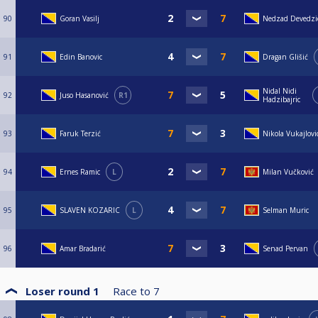
90
Goran Vasilj
Nedzad Devedzi
91
Edin Banovic
Dragan Glišić
Nidal Nidi
92
Juso Hasanović
R1
Hadzibajric
93
Faruk Terzić
Nikola Vukajlovi
94
Ernes Ramic
L
Milan Vučković
95
SLAVEN KOZARIC
L
Selman Muric
96
Amar Bradarić
Senad Pervan
Loser round 1
Race to
7