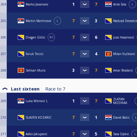
204
Marko Jovanovic
Ante Šola
L
205
Martin Martinovic
L
Nedzad Devedzi
206
Dragan Glišić
R1
Juso Hasanović
207
Faruk Terzić
Milan Vučković
208
Selman Muric
Amar Bradarić
Last sixteen
Race to
7
ZLATAN
209
Luka Mitrović L
MIZDRAK
210
SLAVEN KOZARIC
David Bašić
L
211
Adko Jakupović
Sasa Djekic
L