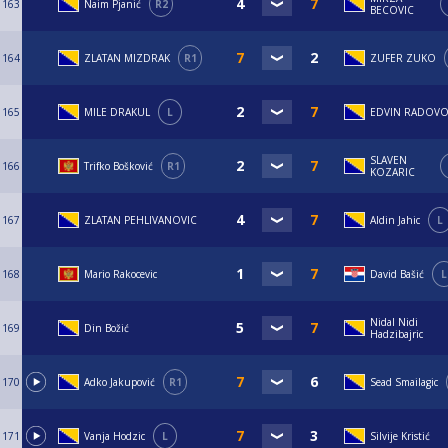
163
Naim Pjanić
R2
BECOVIC
164
ZLATAN MIZDRAK
R1
ZUFER ZUKO
165
MILE DRAKUL
L
EDVIN RADOVO
SLAVEN
166
Trifko Bošković
R1
KOZARIC
167
ZLATAN PEHLIVANOVIC
Aldin Jahic
L
168
Mario Rakocevic
David Bašić
L
Nidal Nidi
169
Din Božić
Hadzibajric
170
Adko Jakupović
R1
Sead Smailagic
171
Vanja Hodzic
L
Silvije Kristić