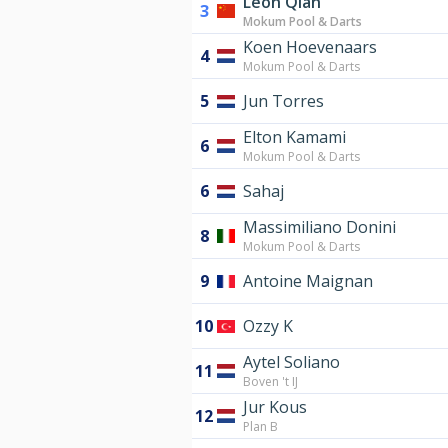
Leon Qian
3
Mokum Pool & Darts
Koen Hoevenaars
4
Mokum Pool & Darts
5
Jun Torres
Elton Kamami
6
Mokum Pool & Darts
6
Sahaj
Massimiliano Donini
8
Mokum Pool & Darts
9
Antoine Maignan
10
Ozzy K
Aytel Soliano
11
Boven 't IJ
Jur Kous
12
Plan B