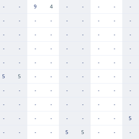
-
-
9
4
-
-
-
-
-
-
-
-
-
-
-
-
-
-
-
-
-
-
-
-
-
-
-
-
-
-
-
-
-
-
-
-
-
-
-
-
-
-
-
-
-
5
5
-
-
-
-
-
-
-
-
-
-
-
-
-
-
-
-
-
-
-
-
-
-
-
-
-
-
-
-
-
-
-
-
-
5
-
-
-
-
5
5
-
-
-