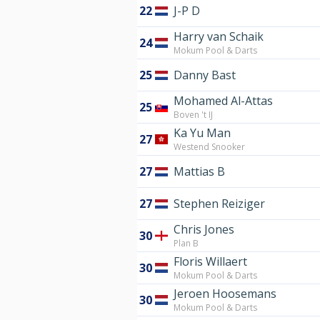
22
J-P D
Harry van Schaik
24
Mokum Pool & Darts
25
Danny Bast
Mohamed Al-Attas
25
Boven 't IJ
Ka Yu Man
27
Westend Snooker
27
Mattias B
27
Stephen Reiziger
Chris Jones
30
Plan B
Floris Willaert
30
Mokum Pool & Darts
Jeroen Hoosemans
30
Mokum Pool & Darts