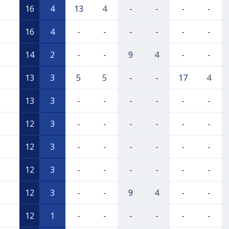
16
4
13
4
-
-
-
-
16
4
-
-
-
-
-
-
14
2
-
-
9
4
-
-
13
3
5
5
-
-
17
4
13
3
-
-
-
-
-
-
12
3
-
-
-
-
-
-
12
3
-
-
-
-
-
-
12
3
-
-
-
-
-
-
12
3
-
-
9
4
-
-
12
1
-
-
-
-
-
-