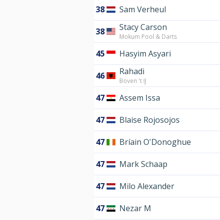
38
Sam Verheul
Stacy Carson
38
Mokum Pool & Darts
45
Hasyim Asyari
Rahadi
46
Boven 't IJ
47
Assem Issa
47
Blaise Rojosojos
47
Bríain O'Donoghue
47
Mark Schaap
47
Milo Alexander
47
Nezar M