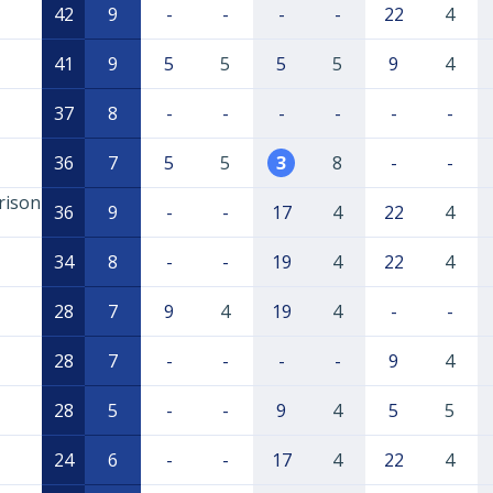
42
9
-
-
-
-
22
4
41
9
5
5
5
5
9
4
37
8
-
-
-
-
-
-
36
7
5
5
3
8
-
-
rison
36
9
-
-
17
4
22
4
34
8
-
-
19
4
22
4
28
7
9
4
19
4
-
-
28
7
-
-
-
-
9
4
28
5
-
-
9
4
5
5
24
6
-
-
17
4
22
4