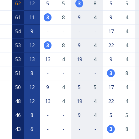
62
12
5
5
3
8
5
5
61
11
3
8
9
4
9
4
54
9
-
-
-
-
17
4
53
12
3
8
9
4
22
4
53
13
13
4
19
4
9
4
51
8
-
-
-
-
3
8
50
12
9
4
5
5
17
4
48
12
13
4
19
4
22
4
46
8
-
-
9
4
5
5
43
6
-
-
-
-
3
8