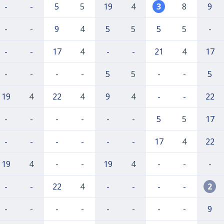
-
-
5
5
19
4
3
8
9
-
-
9
4
5
5
5
5
-
-
-
17
4
-
-
21
4
17
-
-
-
-
5
5
-
-
5
19
4
22
4
9
4
-
-
22
-
-
-
-
-
-
5
5
17
-
-
-
-
-
-
17
4
22
19
4
-
-
19
4
-
-
-
-
-
22
4
-
-
-
-
2
-
-
-
-
-
-
-
-
9