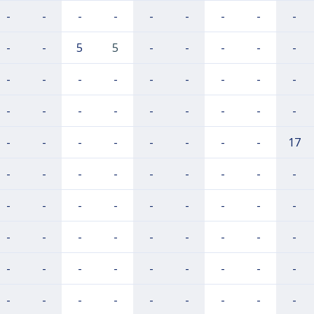
-
-
-
-
-
-
-
-
-
-
-
5
5
-
-
-
-
-
-
-
-
-
-
-
-
-
-
-
-
-
-
-
-
-
-
-
-
-
-
-
-
-
-
-
17
-
-
-
-
-
-
-
-
-
-
-
-
-
-
-
-
-
-
-
-
-
-
-
-
-
-
-
-
-
-
-
-
-
-
-
-
-
-
-
-
-
-
-
-
-