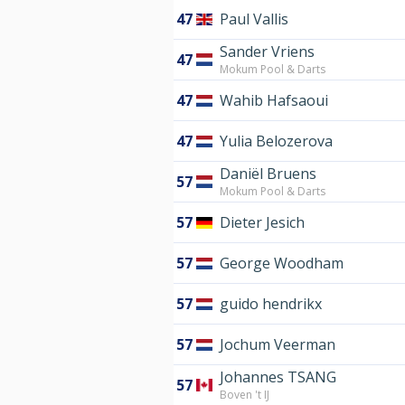
47
Paul Vallis
Sander Vriens
47
Mokum Pool & Darts
47
Wahib Hafsaoui
47
Yulia Belozerova
Daniël Bruens
57
Mokum Pool & Darts
57
Dieter Jesich
57
George Woodham
57
guido hendrikx
57
Jochum Veerman
Johannes TSANG
57
Boven 't IJ