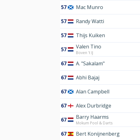
57
Mac Munro
57
Randy Watti
57
Thijs Kuiken
Valen Tino
57
Boven 't IJ
67
A. "Sakalam"
67
Abhi Bajaj
67
Alan Campbell
67
Alex Durbridge
Barry Haarms
67
Mokum Pool & Darts
67
Bert Konijnenberg