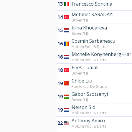
13
Francesco Soncina
Mehmet KARADAYI
14
Boven 't IJ
Irina Khodareva
15
Boven 't IJ
Cosmin Sarbanescu
16
Mokum Pool & Darts
Michelle Konynenberg-Har
16
Mokum Pool & Darts
Enes Cumali
18
Boven 't IJ
Chloe Liu
19
Poollokaal De Gracht
Gabor Szotsenyi
19
Boven 't IJ
Nelson Sio
19
Mokum Pool & Darts
Anthony Amico
22
Mokum Pool & Darts