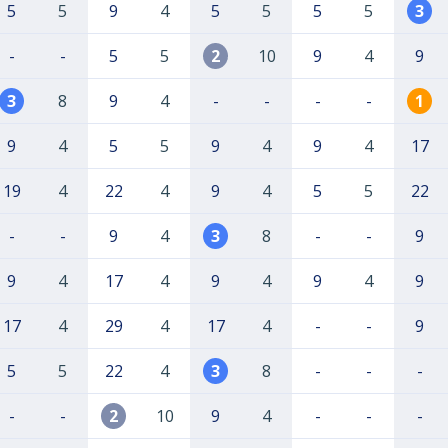
5
5
9
4
5
5
5
5
3
-
-
5
5
2
10
9
4
9
3
8
9
4
-
-
-
-
1
9
4
5
5
9
4
9
4
17
19
4
22
4
9
4
5
5
22
-
-
9
4
3
8
-
-
9
9
4
17
4
9
4
9
4
9
17
4
29
4
17
4
-
-
9
5
5
22
4
3
8
-
-
-
-
-
2
10
9
4
-
-
-