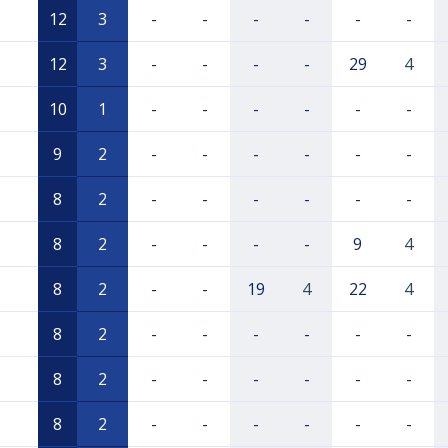
12
3
-
-
-
-
-
-
12
3
-
-
-
-
29
4
10
1
-
-
-
-
-
-
9
2
-
-
-
-
-
-
8
2
-
-
-
-
-
-
8
2
-
-
-
-
9
4
8
2
-
-
19
4
22
4
8
2
-
-
-
-
-
-
8
2
-
-
-
-
-
-
8
2
-
-
-
-
-
-