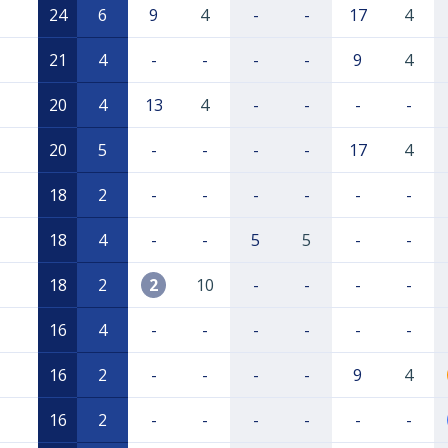
24
6
9
4
-
-
17
4
21
4
-
-
-
-
9
4
20
4
13
4
-
-
-
-
20
5
-
-
-
-
17
4
18
2
-
-
-
-
-
-
18
4
-
-
5
5
-
-
18
2
2
10
-
-
-
-
16
4
-
-
-
-
-
-
16
2
-
-
-
-
9
4
16
2
-
-
-
-
-
-