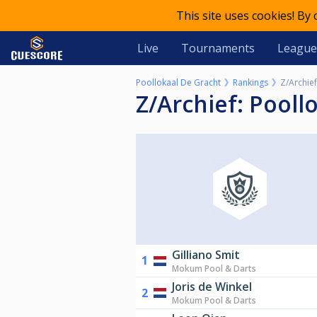
This site uses cookies! By
Live
Tournaments
League
Poollokaal De Gracht
Rankings
Z/Archie
Z/Archief: Poo
Gilliano Smit
1
Mokum Pool & Darts
Joris de Winkel
2
Mokum Pool & Darts