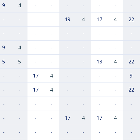
9
4
-
-
-
-
-
-
-
-
-
-
-
19
4
17
4
22
-
-
-
-
-
-
-
-
-
9
4
-
-
-
-
-
-
-
5
5
-
-
-
-
13
4
22
-
-
17
4
-
-
-
-
9
-
-
17
4
-
-
-
-
22
-
-
-
-
-
-
-
-
-
-
-
-
-
17
4
17
4
-
-
-
-
-
-
-
-
-
-