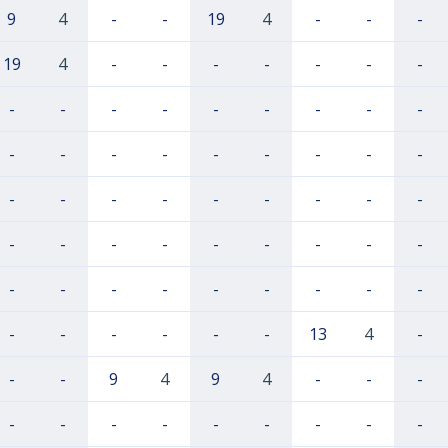
9
4
-
-
19
4
-
-
-
19
4
-
-
-
-
-
-
-
-
-
-
-
-
-
-
-
-
-
-
-
-
-
-
-
-
-
-
-
-
-
-
-
-
-
-
-
-
-
-
-
-
-
-
-
-
-
-
-
-
-
-
-
-
-
-
-
-
-
-
13
4
-
-
-
9
4
9
4
-
-
-
-
-
-
-
-
-
-
-
-