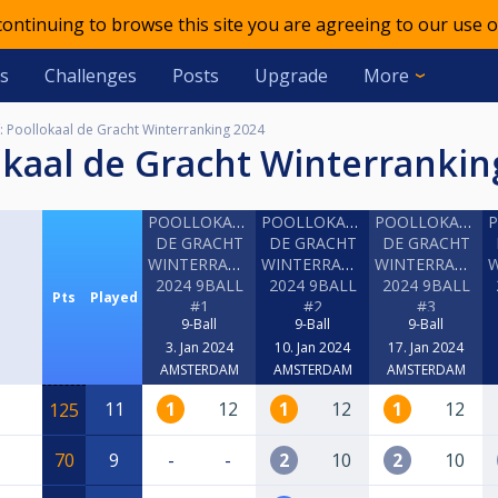
 continuing to browse this site you are agreeing to our use o
s
Challenges
Posts
Upgrade
More
f: Poollokaal de Gracht Winterranking 2024
llokaal de Gracht Winterranki
POOLLOKAAL
POOLLOKAAL
POOLLOKAAL
DE GRACHT
DE GRACHT
DE GRACHT
WINTERRANKING
WINTERRANKING
WINTERRANKIN
W
2024 9BALL
2024 9BALL
2024 9BALL
Pts
Played
#1
#2
#3
9-Ball
9-Ball
9-Ball
3. Jan 2024
10. Jan 2024
17. Jan 2024
AMSTERDAM
AMSTERDAM
AMSTERDAM
11
1
12
1
12
1
12
125
70
9
-
-
2
10
2
10