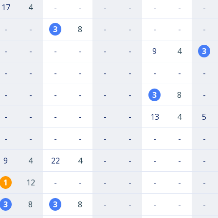
17
4
-
-
-
-
-
-
-
-
-
3
8
-
-
-
-
-
-
-
-
-
-
-
9
4
3
-
-
-
-
-
-
-
-
-
-
-
-
-
-
-
3
8
-
-
-
-
-
-
-
13
4
5
-
-
-
-
-
-
-
-
-
9
4
22
4
-
-
-
-
-
1
12
-
-
-
-
-
-
-
3
8
3
8
-
-
-
-
-