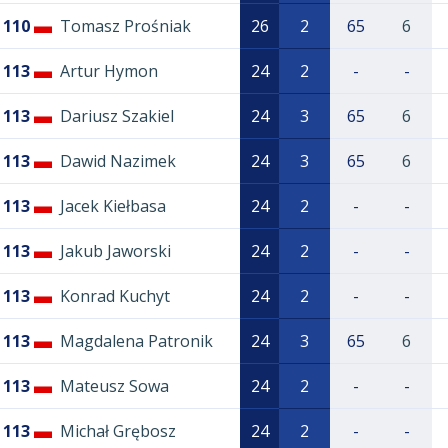
110
Tomasz Prośniak
26
2
65
6
113
Artur Hymon
24
2
-
-
113
Dariusz Szakiel
24
3
65
6
113
Dawid Nazimek
24
3
65
6
113
Jacek Kiełbasa
24
2
-
-
113
Jakub Jaworski
24
2
-
-
113
Konrad Kuchyt
24
2
-
-
113
Magdalena Patronik
24
3
65
6
113
Mateusz Sowa
24
2
-
-
113
Michał Grębosz
24
2
-
-