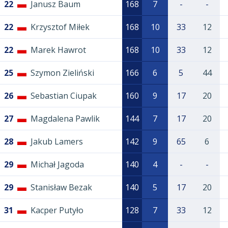
22
Janusz Baum
168
7
-
-
22
Krzysztof Miłek
168
10
33
12
22
Marek Hawrot
168
10
33
12
25
Szymon Zieliński
166
6
5
44
26
Sebastian Ciupak
160
9
17
20
27
Magdalena Pawlik
144
7
17
20
28
Jakub Lamers
142
9
65
6
29
Michał Jagoda
140
4
-
-
29
Stanisław Bezak
140
5
17
20
31
Kacper Putyło
128
7
33
12