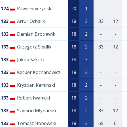
124
Paweł Styczyński
20
1
-
-
133
Artur Ochalik
18
2
33
12
133
Damian Brocławik
18
2
-
-
133
Grzegorz Siedlik
18
2
33
12
133
Jakub Szkoła
18
3
-
-
133
Kacper Kochanowicz
18
2
-
-
133
Krystian Kamiński
18
2
-
-
133
Robert Iwanicki
18
2
-
-
133
Szymon Młynarski
18
2
33
12
133
Tomasz Bobowski
18
2
65
6