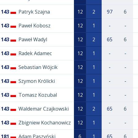
143
Patryk Szajna
12
2
97
6
143
Paweł Kobosz
12
1
-
-
143
Paweł Wadyl
12
2
65
6
143
Radek Adamec
12
1
-
-
143
Sebastian Wójcik
12
1
-
-
143
Szymon Królicki
12
1
-
-
143
Tomasz Kozubal
12
1
-
-
143
Waldemar Czajkowski
12
2
65
6
143
Zbigniew Kochanowicz
12
1
-
-
181
Adam Paszyński
6
1
65
6