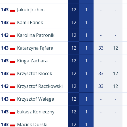
143
Jakub Jochim
12
1
-
-
143
Kamil Panek
12
1
-
-
143
Karolina Patronik
12
1
-
-
143
Katarzyna Fąfara
12
1
33
12
143
Kinga Zachara
12
1
-
-
143
Krzysztof Klocek
12
1
33
12
143
Krzysztof Raczkowski
12
1
33
12
143
Krzysztof Wałęga
12
1
-
-
143
Łukasz Konieczny
12
1
-
-
143
Maciek Durski
12
1
-
-