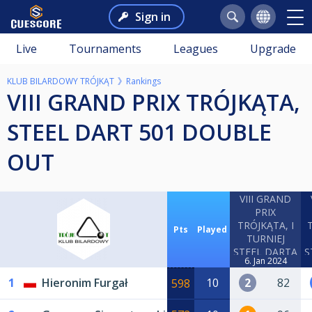
Sign in
Live
Tournaments
Leagues
Upgrade
KLUB BILARDOWY TRÓJKĄT
Rankings
VIII GRAND PRIX TRÓJKĄTA,
STEEL DART 501 DOUBLE
OUT
VIII GRAND
PRIX
TRÓJKĄTA, I
T
Pts
Played
TURNIEJ
STEEL DARTA
S
6. Jan 2024
1
Hieronim Furgał
10
2
82
598