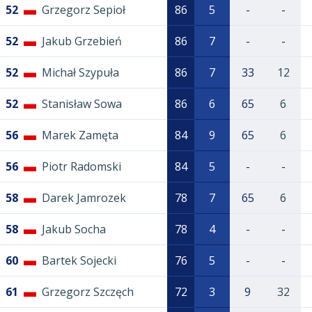
52
Grzegorz Sepioł
86
5
-
-
52
Jakub Grzebień
86
7
-
-
52
Michał Szypuła
86
7
33
12
52
Stanisław Sowa
86
6
65
6
56
Marek Zamęta
84
9
65
6
56
Piotr Radomski
84
5
-
-
58
Darek Jamrozek
78
7
65
6
58
Jakub Socha
78
4
-
-
60
Bartek Sojecki
76
5
-
-
61
Grzegorz Szczęch
72
3
9
32