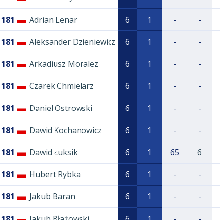
181
Adrian Lenar
6
1
-
-
181
Aleksander Dzieniewicz
6
1
-
-
181
Arkadiusz Moralez
6
1
-
-
181
Czarek Chmielarz
6
1
-
-
181
Daniel Ostrowski
6
1
-
-
181
Dawid Kochanowicz
6
1
-
-
181
Dawid Łuksik
6
1
65
6
181
Hubert Rybka
6
1
-
-
181
Jakub Baran
6
1
-
-
181
Jakub Błażowski
6
1
-
-