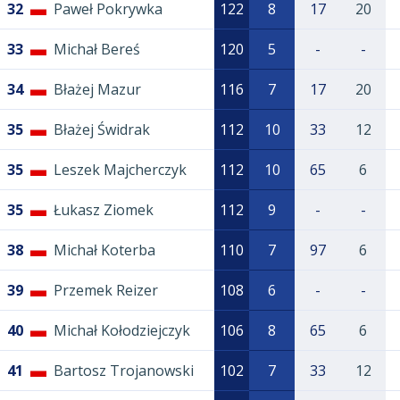
32
Paweł Pokrywka
122
8
17
20
33
Michał Bereś
120
5
-
-
34
Błażej Mazur
116
7
17
20
35
Błażej Świdrak
112
10
33
12
35
Leszek Majcherczyk
112
10
65
6
35
Łukasz Ziomek
112
9
-
-
38
Michał Koterba
110
7
97
6
39
Przemek Reizer
108
6
-
-
40
Michał Kołodziejczyk
106
8
65
6
41
Bartosz Trojanowski
102
7
33
12