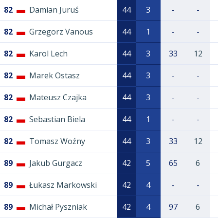
82
Damian Juruś
44
3
-
-
82
Grzegorz Vanous
44
1
-
-
82
Karol Lech
44
3
33
12
82
Marek Ostasz
44
3
-
-
82
Mateusz Czajka
44
3
-
-
82
Sebastian Biela
44
1
-
-
82
Tomasz Woźny
44
3
33
12
89
Jakub Gurgacz
42
5
65
6
89
Łukasz Markowski
42
4
-
-
89
Michał Pyszniak
42
4
97
6