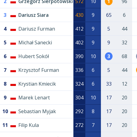
2
Grzegorz Sierpotowski
572
10
1
96
3
Dariusz Siara
430
9
65
6
4
Dariusz Furman
412
9
5
44
5
Michał Sanecki
402
9
9
32
6
Hubert Sokół
390
10
3
68
7
Krzysztof Furman
336
6
5
44
8
Krystian Kmiecik
324
6
33
12
9
Marek Lenart
304
10
17
20
10
Sebastian Myjak
292
8
17
20
11
Filip Kula
272
7
17
20