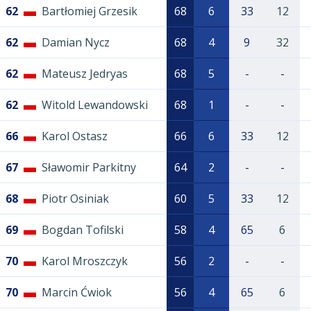
62
Bartłomiej Grzesik
68
6
33
12
62
Damian Nycz
68
4
9
32
62
Mateusz Jedryas
68
5
-
-
62
Witold Lewandowski
68
1
-
-
66
Karol Ostasz
66
6
33
12
67
Sławomir Parkitny
64
2
-
-
68
Piotr Osiniak
60
5
33
12
69
Bogdan Tofilski
58
4
65
6
70
Karol Mroszczyk
56
2
-
-
70
Marcin Ćwiok
56
4
65
6