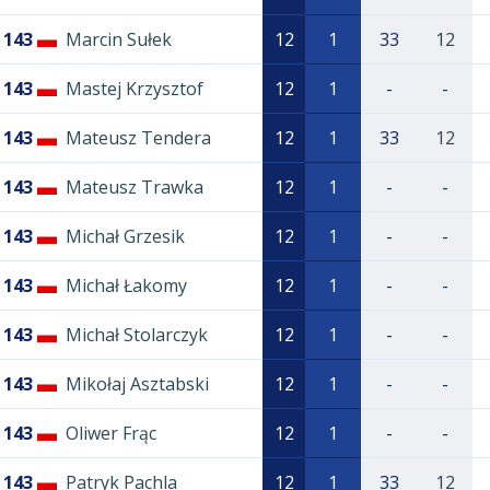
143
Marcin Sułek
12
1
33
12
143
Mastej Krzysztof
12
1
-
-
143
Mateusz Tendera
12
1
33
12
143
Mateusz Trawka
12
1
-
-
143
Michał Grzesik
12
1
-
-
143
Michał Łakomy
12
1
-
-
143
Michał Stolarczyk
12
1
-
-
143
Mikołaj Asztabski
12
1
-
-
143
Oliwer Frąc
12
1
-
-
143
Patryk Pachla
12
1
33
12