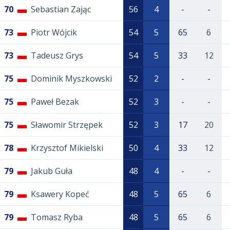
70
Sebastian Zając
56
4
-
-
73
Piotr Wójcik
54
5
65
6
73
Tadeusz Grys
54
5
33
12
75
Dominik Myszkowski
52
2
-
-
75
Paweł Bezak
52
3
-
-
75
Sławomir Strzępek
52
3
17
20
78
Krzysztof Mikielski
50
4
33
12
79
Jakub Guła
48
4
-
-
79
Ksawery Kopeć
48
5
65
6
79
Tomasz Ryba
48
5
65
6