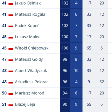
41
Jakub Osiniak
102
4
17
20
41
Mateusz Rogala
102
6
33
12
41
Radek Kopeć
102
7
33
12
45
Łukasz Malec
100
7
17
20
45
Witold Chlebowski
100
9
65
6
47
Mateusz Gołdy
98
8
33
12
48
Albert Władyczak
96
10
33
12
48
Arkadiusz Pelczar
96
4
9
32
50
Mariusz Moroń
94
6
17
20
51
Błażej Leja
90
9
65
6