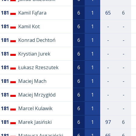
181
Kamil Fąfara
6
1
65
6
181
Kamil Kot
6
1
-
-
181
Konrad Dechtoń
6
1
-
-
181
Krystian Jurek
6
1
-
-
181
Łukasz Rzeszutek
6
1
-
-
181
Maciej Mach
6
1
-
-
181
Maciej Mrzygłód
6
1
-
-
181
Marcel Kulawik
6
1
-
-
181
Marek Jasiński
6
1
97
6
181
Mateusz Argasiński
6
1
65
6