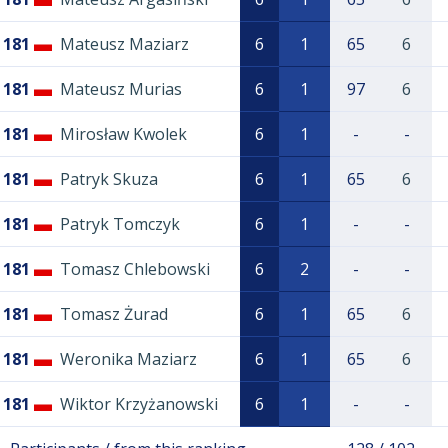
181
Mateusz Maziarz
6
1
65
6
181
Mateusz Murias
6
1
97
6
181
Mirosław Kwolek
6
1
-
-
181
Patryk Skuza
6
1
65
6
181
Patryk Tomczyk
6
1
-
-
181
Tomasz Chlebowski
6
2
-
-
181
Tomasz Żurad
6
1
65
6
181
Weronika Maziarz
6
1
65
6
181
Wiktor Krzyżanowski
6
1
-
-