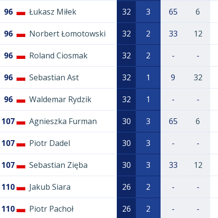
96
Łukasz Miłek
32
3
65
6
96
Norbert Łomotowski
32
2
33
12
96
Roland Ciosmak
32
2
-
-
96
Sebastian Ast
32
1
9
32
96
Waldemar Rydzik
32
1
-
-
107
Agnieszka Furman
30
3
65
6
107
Piotr Dadel
30
3
-
-
107
Sebastian Zięba
30
3
33
12
110
Jakub Siara
26
2
-
-
110
Piotr Pachoł
26
2
-
-