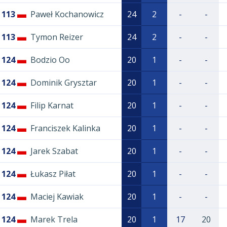
113
Paweł Kochanowicz
24
2
-
-
113
Tymon Reizer
24
2
-
-
124
Bodzio Oo
20
1
-
-
124
Dominik Grysztar
20
1
-
-
124
Filip Karnat
20
1
-
-
124
Franciszek Kalinka
20
1
-
-
124
Jarek Szabat
20
1
-
-
124
Łukasz Piłat
20
1
-
-
124
Maciej Kawiak
20
1
-
-
124
Marek Trela
20
1
17
20