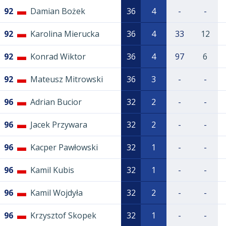
92
Damian Bożek
36
4
-
-
92
Karolina Mierucka
36
4
33
12
92
Konrad Wiktor
36
4
97
6
92
Mateusz Mitrowski
36
3
-
-
96
Adrian Bucior
32
2
-
-
96
Jacek Przywara
32
2
-
-
96
Kacper Pawłowski
32
1
-
-
96
Kamil Kubis
32
1
-
-
96
Kamil Wojdyła
32
2
-
-
96
Krzysztof Skopek
32
1
-
-