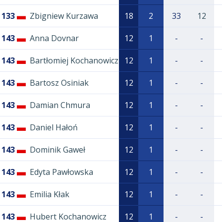
133
Zbigniew Kurzawa
18
2
33
12
143
Anna Dovnar
12
1
-
-
143
Bartłomiej Kochanowicz
12
1
-
-
143
Bartosz Osiniak
12
1
-
-
143
Damian Chmura
12
1
-
-
143
Daniel Hałoń
12
1
-
-
143
Dominik Gaweł
12
1
-
-
143
Edyta Pawłowska
12
1
-
-
143
Emilia Kłak
12
1
-
-
143
Hubert Kochanowicz
12
1
-
-