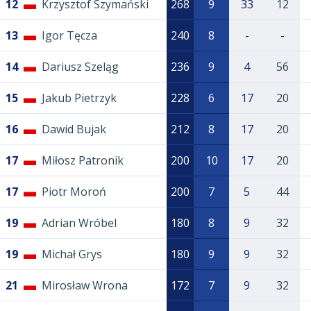
12
Krzysztof Szymański
268
9
33
12
13
Igor Tęcza
240
8
-
-
14
Dariusz Szeląg
236
9
4
56
15
Jakub Pietrzyk
228
6
17
20
16
Dawid Bujak
212
8
17
20
17
Miłosz Patronik
200
10
17
20
17
Piotr Moroń
200
7
5
44
19
Adrian Wróbel
180
8
9
32
19
Michał Grys
180
9
9
32
21
Mirosław Wrona
172
7
9
32