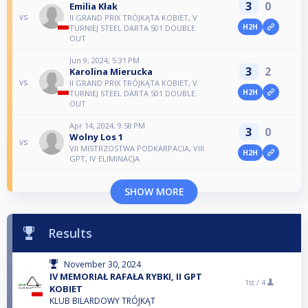
3
0
Emilia Kłak
vs
II GRAND PRIX TRÓJKĄTA KOBIET, V
H2H
TURNIEJ STEEL DARTA 501 DOUBLE
OUT
Jun 9, 2024, 5:31 PM
3
2
Karolina Mierucka
vs
II GRAND PRIX TRÓJKĄTA KOBIET, V
H2H
TURNIEJ STEEL DARTA 501 DOUBLE
OUT
Apr 14, 2024, 9:58 PM
3
0
Wolny Los 1
vs
VII MISTRZOSTWA PODKARPACIA, VIII
H2H
GPT, IV ELIMINACJA
SHOW MORE
Results
November 30, 2024
IV MEMORIAŁ RAFAŁA RYBKI, II GPT
1st /
4
KOBIET
KLUB BILARDOWY TRÓJKĄT