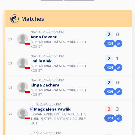
Matches
Nov 30, 2024, 5:24 PM
2
0
Anna Dovnar
vs
IV MEMORIAŁ RAFAŁA RYBKI, II GPT
H2H
KOBIET
Nov 30, 2024, 5:23 PM
2
1
Emilia Kłak
vs
IV MEMORIAŁ RAFAŁA RYBKI, II GPT
H2H
KOBIET
Nov 30, 2024, 5:16 PM
2
0
Kinga Zachara
vs
IV MEMORIAŁ RAFAŁA RYBKI, II GPT
H2H
KOBIET
Jun 9, 2024, 5:32 PM
2
3
Magdalena Pawlik
vs
II GRAND PRIX TRÓJKĄTA KOBIET, V
H2H
TURNIEJ STEEL DARTA 501 DOUBLE
OUT
Jun 9, 2024, 5:32 PM