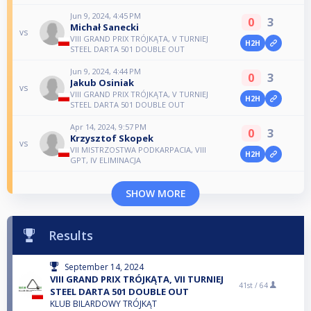
Jun 9, 2024, 4:45 PM
0
3
Michał Sanecki
vs
VIII GRAND PRIX TRÓJKĄTA, V TURNIEJ
H2H
STEEL DARTA 501 DOUBLE OUT
Jun 9, 2024, 4:44 PM
0
3
Jakub Osiniak
vs
VIII GRAND PRIX TRÓJKĄTA, V TURNIEJ
H2H
STEEL DARTA 501 DOUBLE OUT
Apr 14, 2024, 9:57 PM
0
3
Krzysztof Skopek
vs
VII MISTRZOSTWA PODKARPACIA, VIII
H2H
GPT, IV ELIMINACJA
SHOW MORE
Results
September 14, 2024
VIII GRAND PRIX TRÓJKĄTA, VII TURNIEJ
41st /
64
STEEL DARTA 501 DOUBLE OUT
KLUB BILARDOWY TRÓJKĄT