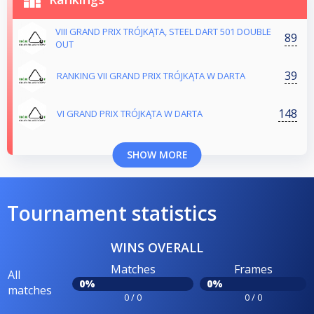
VIII GRAND PRIX TRÓJKĄTA, STEEL DART 501 DOUBLE
89
OUT
39
RANKING VII GRAND PRIX TRÓJKĄTA W DARTA
148
VI GRAND PRIX TRÓJKĄTA W DARTA
SHOW MORE
Tournament statistics
WINS OVERALL
Matches
Frames
All
0%
0%
matches
0 / 0
0 / 0