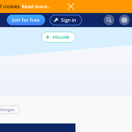
f cookies.
Read more..
Join for free
Sign in
FOLLOW
llenges