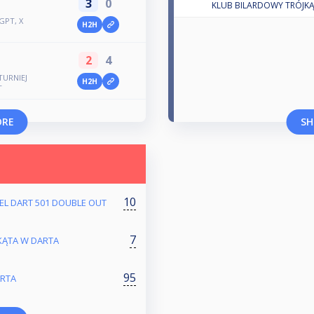
3
0
KLUB BILARDOWY TRÓJK
GPT, X
H2H
2
4
TURNIEJ
H2H
T
ORE
SH
10
TEEL DART 501 DOUBLE OUT
7
JKĄTA W DARTA
95
ARTA