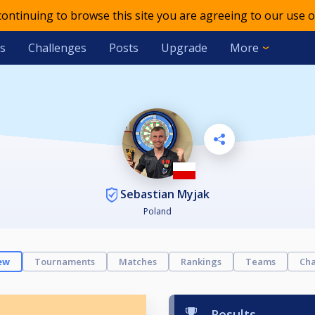
 continuing to browse this site you are agreeing to our use o
s
Challenges
Posts
Upgrade
More
Sebastian Myjak
Poland
ew
Tournaments
Matches
Rankings
Teams
Cha
Results