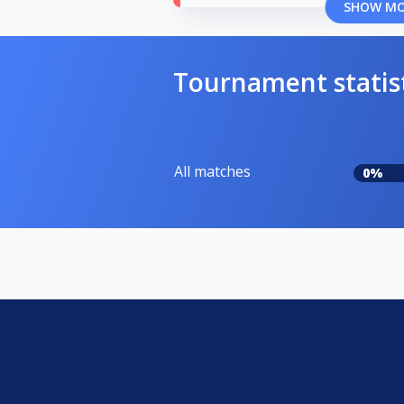
SHOW M
Tournament statis
All matches
0%