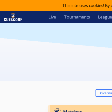
This site uses cookies! By
Live
Tournaments
League
Overvi
Matches