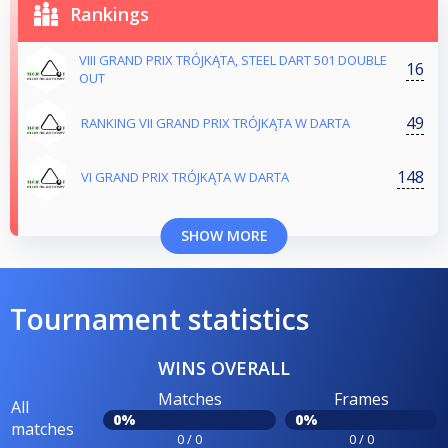
Rankings
VIII GRAND PRIX TRÓJKĄTA, STEEL DART 501 DOUBLE
16
OUT
49
RANKING VII GRAND PRIX TRÓJKĄTA W DARTA
148
VI GRAND PRIX TRÓJKĄTA W DARTA
SHOW MORE
Tournament statistics
WINS OVERALL
Matches
Frames
All
0%
0%
matches
0 / 0
0 / 0