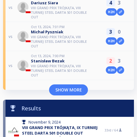
4
3
Dariusz Siara
vs
VIII GRAND PRIX TRÓJKĄTA, VIII
H2H
TURNIEJ STEEL DARTA 501 DOUBLE
OUT
Oct 13, 2024, 7:01 PM
3
0
Michał Pyszniak
vs
VIII GRAND PRIX TRÓJKĄTA, VIII
H2H
TURNIEJ STEEL DARTA 501 DOUBLE
OUT
Oct 13, 2024, 7:00 PM
2
3
Stanisław Bezak
vs
VIII GRAND PRIX TRÓJKĄTA, VIII
H2H
TURNIEJ STEEL DARTA 501 DOUBLE
OUT
SHOW MORE
Results
November 9, 2024
VIII GRAND PRIX TRÓJKĄTA, IX TURNIEJ
33rd /
64
STEEL DARTA 501 DOUBLE OUT