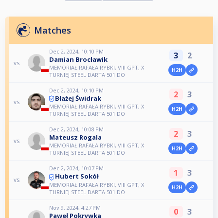
Matches
Dec 2, 2024, 10:10 PM
3
2
Damian Brocławik
vs
MEMORIAŁ RAFAŁA RYBKI, VIII GPT, X
H2H
TURNIEJ STEEL DARTA 501 DO
Dec 2, 2024, 10:10 PM
2
3
Błażej Świdrak
vs
MEMORIAŁ RAFAŁA RYBKI, VIII GPT, X
H2H
TURNIEJ STEEL DARTA 501 DO
Dec 2, 2024, 10:08 PM
2
3
Mateusz Rogala
vs
MEMORIAŁ RAFAŁA RYBKI, VIII GPT, X
H2H
TURNIEJ STEEL DARTA 501 DO
Dec 2, 2024, 10:07 PM
1
3
Hubert Sokół
vs
MEMORIAŁ RAFAŁA RYBKI, VIII GPT, X
H2H
TURNIEJ STEEL DARTA 501 DO
Nov 9, 2024, 4:27 PM
0
3
Paweł Pokrywka