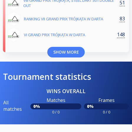
VIII GRAND PRIX TRÓJKĄTA, STEEL DART 501 DOUBLE
51
OUT
83
RANKING VII GRAND PRIX TRÓJKĄTA W DARTA
148
VI GRAND PRIX TRÓJKĄTA W DARTA
SHOW MORE
Tournament statistics
WINS OVERALL
Matches
Frames
All
0%
0%
matches
0 / 0
0 / 0