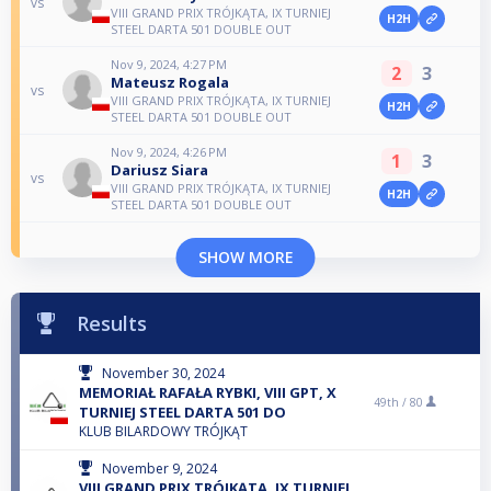
vs
VIII GRAND PRIX TRÓJKĄTA, IX TURNIEJ
H2H
STEEL DARTA 501 DOUBLE OUT
Nov 9, 2024, 4:27 PM
2
3
Mateusz Rogala
vs
VIII GRAND PRIX TRÓJKĄTA, IX TURNIEJ
H2H
STEEL DARTA 501 DOUBLE OUT
Nov 9, 2024, 4:26 PM
1
3
Dariusz Siara
vs
VIII GRAND PRIX TRÓJKĄTA, IX TURNIEJ
H2H
STEEL DARTA 501 DOUBLE OUT
SHOW MORE
Results
November 30, 2024
MEMORIAŁ RAFAŁA RYBKI, VIII GPT, X
49th /
80
TURNIEJ STEEL DARTA 501 DO
KLUB BILARDOWY TRÓJKĄT
November 9, 2024
VIII GRAND PRIX TRÓJKĄTA, IX TURNIEJ