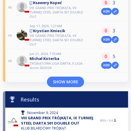
0
3
Ksawery Kopeć
vs
VIII GRAND PRIX TRÓJKĄTA, VII
H2H
TURNIEJ STEEL DARTA 501 DOUBLE
OUT
Sep 17, 2024, 1:27 AM
0
3
Krystian Kmiecik
vs
VIII GRAND PRIX TRÓJKĄTA, VII
H2H
TURNIEJ STEEL DARTA 501 DOUBLE
OUT
Jun 21, 2024, 7:55 AM
0
5
Michał Koterba
vs
TRÓJKĄTOWA LIGA DARTA, II LIGA-
H2H
sezon 2023/24
SHOW MORE
Results
November 9, 2024
VIII GRAND PRIX TRÓJKĄTA, IX TURNIEJ
49th /
64
STEEL DARTA 501 DOUBLE OUT
KLUB BILARDOWY TRÓJKĄT