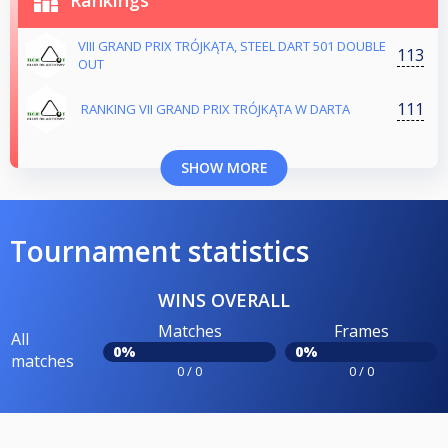
Rankings
VIII GRAND PRIX TRÓJKĄTA, STEEL DART 501 DOUBLE
113
OUT
111
RANKING VII GRAND PRIX TRÓJKĄTA W DARTA
SHOW MORE
Tournament statistics
WINS OVERALL
Matches
Frames
All
0%
0%
matches
0 / 0
0 / 0