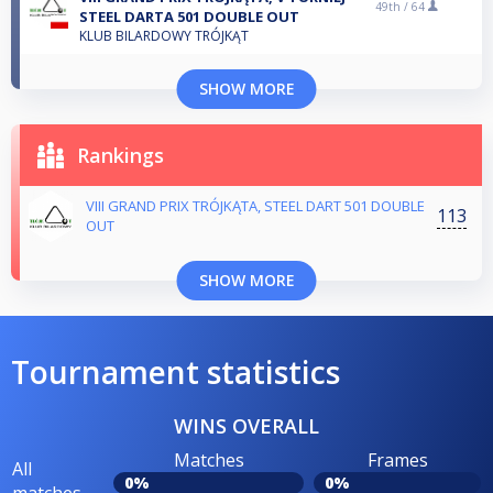
49th /
64
STEEL DARTA 501 DOUBLE OUT
KLUB BILARDOWY TRÓJKĄT
SHOW MORE
Rankings
VIII GRAND PRIX TRÓJKĄTA, STEEL DART 501 DOUBLE
113
OUT
SHOW MORE
Tournament statistics
WINS OVERALL
Matches
Frames
All
0%
0%