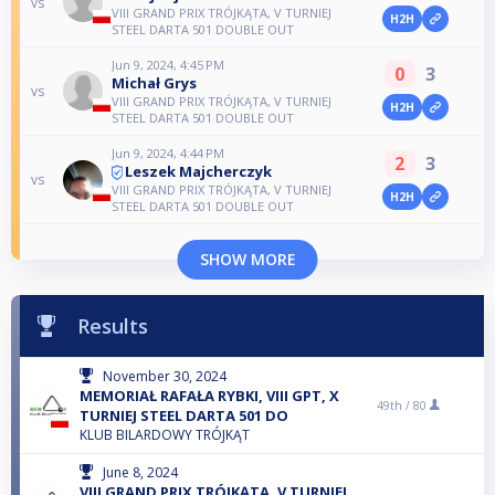
vs
VIII GRAND PRIX TRÓJKĄTA, V TURNIEJ
H2H
STEEL DARTA 501 DOUBLE OUT
Jun 9, 2024, 4:45 PM
0
3
Michał Grys
vs
VIII GRAND PRIX TRÓJKĄTA, V TURNIEJ
H2H
STEEL DARTA 501 DOUBLE OUT
Jun 9, 2024, 4:44 PM
2
3
Leszek Majcherczyk
vs
VIII GRAND PRIX TRÓJKĄTA, V TURNIEJ
H2H
STEEL DARTA 501 DOUBLE OUT
SHOW MORE
Results
November 30, 2024
MEMORIAŁ RAFAŁA RYBKI, VIII GPT, X
49th /
80
TURNIEJ STEEL DARTA 501 DO
KLUB BILARDOWY TRÓJKĄT
June 8, 2024
VIII GRAND PRIX TRÓJKĄTA, V TURNIEJ