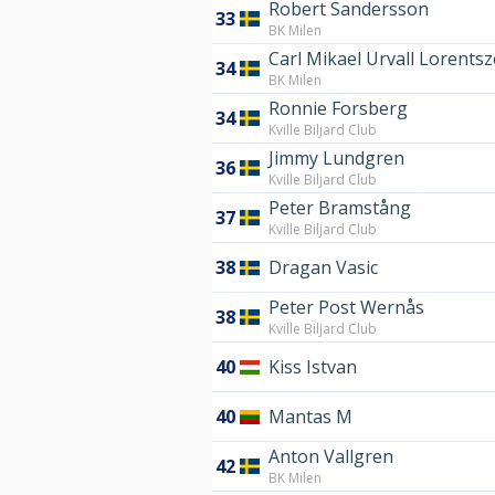
Robert Sandersson
33
BK Milen
Carl Mikael Urvall Lorents
34
BK Milen
Ronnie Forsberg
34
Kville Biljard Club
Jimmy Lundgren
36
Kville Biljard Club
Peter Bramstång
37
Kville Biljard Club
38
Dragan Vasic
Peter Post Wernås
38
Kville Biljard Club
40
Kiss Istvan
40
Mantas M
Anton Vallgren
42
BK Milen