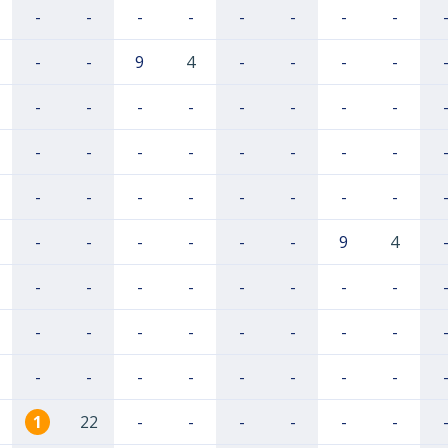
-
-
-
-
-
-
-
-
-
-
9
4
-
-
-
-
-
-
-
-
-
-
-
-
-
-
-
-
-
-
-
-
-
-
-
-
-
-
-
-
-
-
-
-
-
-
9
4
-
-
-
-
-
-
-
-
-
-
-
-
-
-
-
-
-
-
-
-
-
-
-
-
1
22
-
-
-
-
-
-