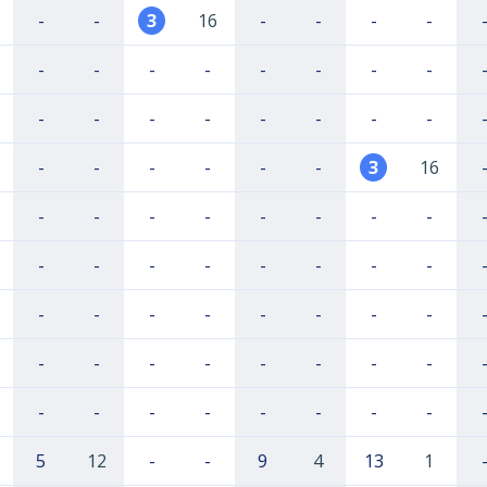
-
-
3
16
-
-
-
-
-
-
-
-
-
-
-
-
-
-
-
-
-
-
-
-
-
-
-
-
-
-
3
16
-
-
-
-
-
-
-
-
-
-
-
-
-
-
-
-
-
-
-
-
-
-
-
-
-
-
-
-
-
-
-
-
-
-
-
-
-
-
-
-
5
12
-
-
9
4
13
1