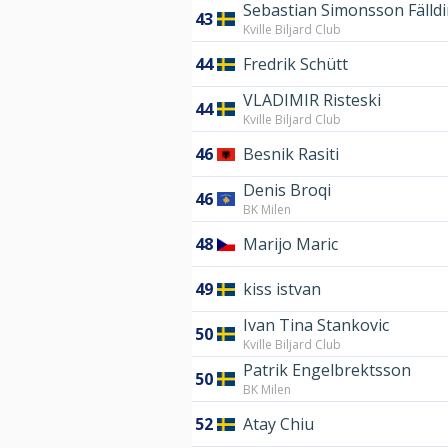
Sebastian Simonsson Fälld
43
Kville Biljard Club
44
Fredrik Schütt
VLADIMIR Risteski
44
Kville Biljard Club
46
Besnik Rasiti
Denis Broqi
46
BK Milen
48
Marijo Maric
49
kiss istvan
Ivan Tina Stankovic
50
Kville Biljard Club
Patrik Engelbrektsson
50
BK Milen
52
Atay Chiu