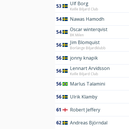
Ulf Borg
53
Kville Biljard Club
54
Nawas Hamodh
Oscar winterqvist
54
BK Milen
Jim Blomquist
56
Borlänge Biljardklubb
56
jonny knapik
Lennart Arvidsson
56
Kville Biljard Club
56
Marlus Talamini
56
Ulrik Klamby
61
Robert Jeffery
62
Andreas Björndal