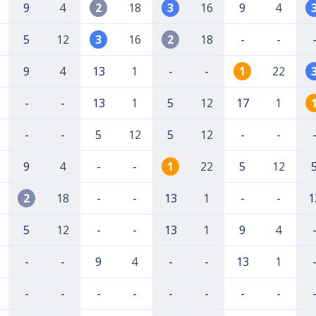
9
4
2
18
3
16
9
4
5
12
3
16
2
18
-
-
9
4
13
1
-
-
1
22
-
-
13
1
5
12
17
1
-
-
5
12
5
12
-
-
9
4
-
-
1
22
5
12
2
18
-
-
13
1
-
-
1
5
12
-
-
13
1
9
4
-
-
9
4
-
-
13
1
-
-
-
-
-
-
-
-