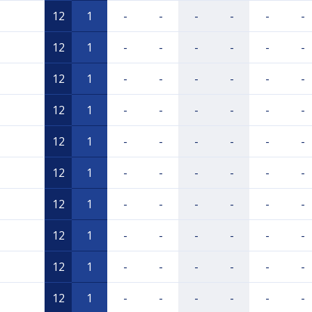
12
1
-
-
-
-
-
-
12
1
-
-
-
-
-
-
12
1
-
-
-
-
-
-
12
1
-
-
-
-
-
-
12
1
-
-
-
-
-
-
12
1
-
-
-
-
-
-
12
1
-
-
-
-
-
-
12
1
-
-
-
-
-
-
12
1
-
-
-
-
-
-
12
1
-
-
-
-
-
-