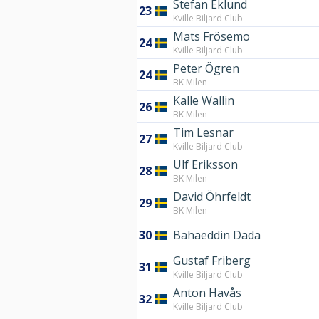
Stefan Eklund
23
Kville Biljard Club
Mats Frösemo
24
Kville Biljard Club
Peter Ögren
24
BK Milen
Kalle Wallin
26
BK Milen
Tim Lesnar
27
Kville Biljard Club
Ulf Eriksson
28
BK Milen
David Öhrfeldt
29
BK Milen
30
Bahaeddin Dada
Gustaf Friberg
31
Kville Biljard Club
Anton Havås
32
Kville Biljard Club