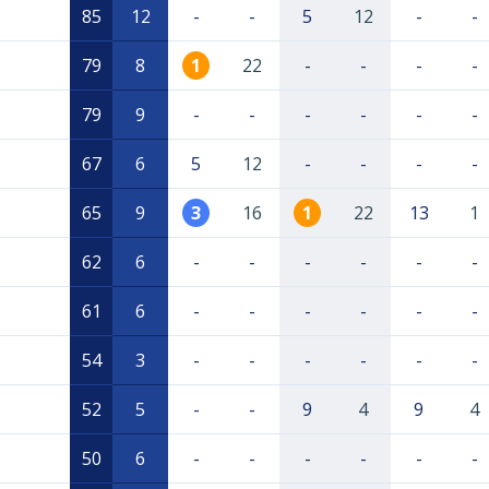
85
12
-
-
5
12
-
-
79
8
1
22
-
-
-
-
79
9
-
-
-
-
-
-
67
6
5
12
-
-
-
-
65
9
3
16
1
22
13
1
62
6
-
-
-
-
-
-
61
6
-
-
-
-
-
-
54
3
-
-
-
-
-
-
52
5
-
-
9
4
9
4
50
6
-
-
-
-
-
-