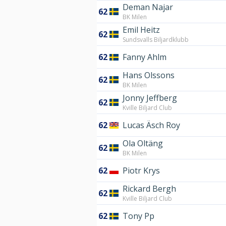
Deman Najar
62
BK Milen
Emil Heitz
62
Sundsvalls Biljardklubb
62
Fanny Ahlm
Hans Olssons
62
BK Milen
Jonny Jeffberg
62
Kville Biljard Club
62
Lucas Äsch Roy
Ola Oltäng
62
BK Milen
62
Piotr Krys
Rickard Bergh
62
Kville Biljard Club
62
Tony Pp