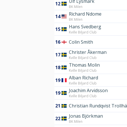
Ulf Lysmark
12
BK Milen
Richard Ndome
14
BK Milen
Hans Svedberg
15
Kville Biljard Club
16
Colin Smith
Christer Åkerman
17
Kville Biljard Club
Thomas Molin
18
Kville Biljard Club
Alban Richard
19
Kville Biljard Club
Joachim Arvidsson
19
Kville Biljard Club
21
Christian Rundqvist Trollh
Jonas Björkman
22
BK Milen