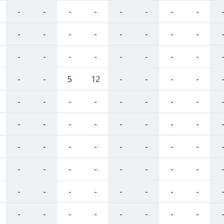
-
-
-
-
-
-
-
-
-
-
-
-
-
-
-
-
-
-
-
-
-
-
-
-
-
-
5
12
-
-
-
-
-
-
-
-
-
-
-
-
-
-
-
-
-
-
-
-
-
-
-
-
-
-
-
-
-
-
-
-
-
-
-
-
-
-
-
-
-
-
-
-
-
-
-
-
-
-
-
-