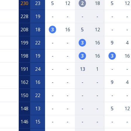
230
23
5
12
2
18
5
12
228
19
-
-
-
-
-
-
208
18
3
16
5
12
-
-
199
22
-
-
3
16
9
4
198
19
-
-
3
16
3
16
191
24
-
-
13
1
-
-
162
16
-
-
-
-
9
4
150
22
-
-
-
-
-
-
148
13
-
-
-
-
5
12
146
15
-
-
-
-
-
-