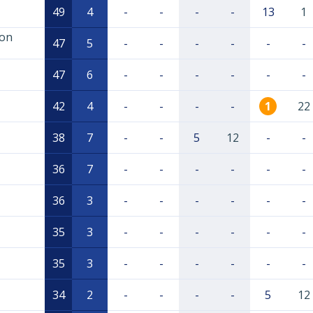
49
4
-
-
-
-
13
1
zon
47
5
-
-
-
-
-
-
47
6
-
-
-
-
-
-
42
4
-
-
-
-
1
22
38
7
-
-
5
12
-
-
36
7
-
-
-
-
-
-
36
3
-
-
-
-
-
-
35
3
-
-
-
-
-
-
35
3
-
-
-
-
-
-
34
2
-
-
-
-
5
12