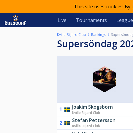
This site uses cookies! By
Live
Tournaments
League
Kville Biljard Club
Rankings
Supersöndag
Supersöndag 20
Joakim Skogsborn
1
Kville Biljard Club
Stefan Pettersson
2
Kville Biljard Club