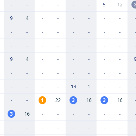
-
-
-
-
-
-
5
12
9
4
-
-
-
-
-
-
-
-
-
-
-
-
-
-
-
-
-
-
-
-
-
-
9
4
-
-
-
-
-
-
-
-
-
-
-
-
-
-
-
-
-
-
13
1
-
-
-
-
1
22
3
16
3
16
3
16
-
-
-
-
-
-
-
-
-
-
-
-
-
-