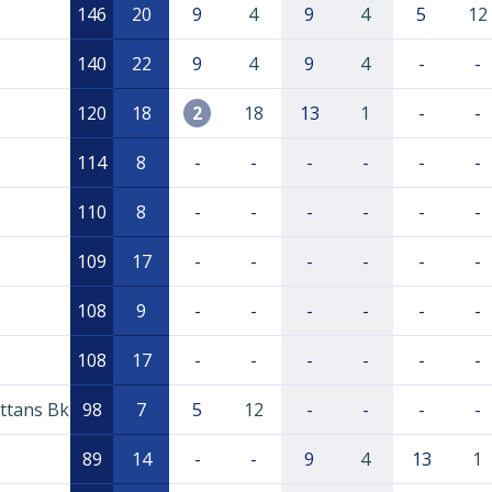
146
20
9
4
9
4
5
12
140
22
9
4
9
4
-
-
120
18
2
18
13
1
-
-
114
8
-
-
-
-
-
-
110
8
-
-
-
-
-
-
109
17
-
-
-
-
-
-
108
9
-
-
-
-
-
-
108
17
-
-
-
-
-
-
ättans Bk
98
7
5
12
-
-
-
-
89
14
-
-
9
4
13
1