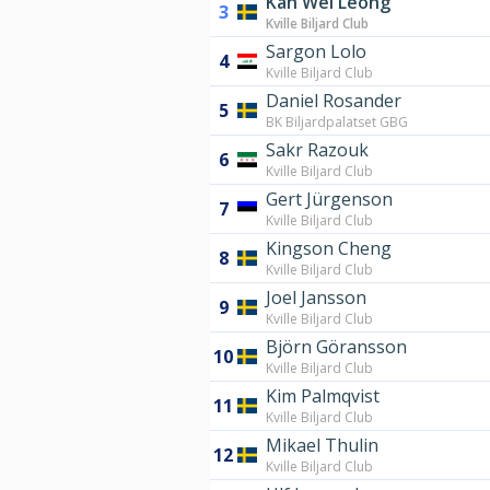
Kah Wei Leong
3
Kville Biljard Club
Sargon Lolo
4
Kville Biljard Club
Daniel Rosander
5
BK Biljardpalatset GBG
Sakr Razouk
6
Kville Biljard Club
Gert Jürgenson
7
Kville Biljard Club
Kingson Cheng
8
Kville Biljard Club
Joel Jansson
9
Kville Biljard Club
Björn Göransson
10
Kville Biljard Club
Kim Palmqvist
11
Kville Biljard Club
Mikael Thulin
12
Kville Biljard Club