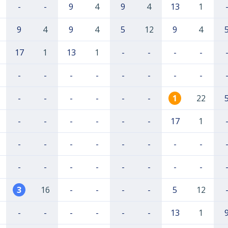
-
-
9
4
9
4
13
1
9
4
9
4
5
12
9
4
17
1
13
1
-
-
-
-
-
-
-
-
-
-
-
-
-
-
-
-
-
-
1
22
-
-
-
-
-
-
17
1
-
-
-
-
-
-
-
-
-
-
-
-
-
-
-
-
3
16
-
-
-
-
5
12
-
-
-
-
-
-
13
1