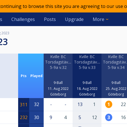
 continuing to browse this site you are agreeing to our use o
s
Challenges
Posts
Upgrade
More
 2023
23
Kville BC
Kville BC
Kville BC
Torsdagstävling
Torsdagstävling
Torsdagstävl
5-9a v.32
5-9a v.33
5-9a v.34
Pts
Played
9-Ball
9-Ball
9-Ball
11. Aug 2022
18. Aug 2022
25. Aug 2022
Göteborg
Göteborg
Göteborg
32
-
-
13
1
1
22
311
232
30
9
4
5
12
3
16