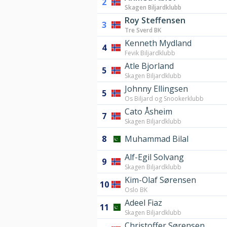
2
Skagen Biljardklubb
Roy Steffensen
3
Tre Sverd BK
Kenneth Mydland
4
Fevik Biljardklubb
Atle Bjorland
5
Skagen Biljardklubb
Johnny Ellingsen
5
Os Biljard og Snookerklubb
Cato Åsheim
7
Skagen Biljardklubb
8
Muhammad Bilal
Alf-Egil Solvang
9
Skagen Biljardklubb
Kim-Olaf Sørensen
10
Oslo BK
Adeel Fiaz
11
Skagen Biljardklubb
Christoffer Sørensen