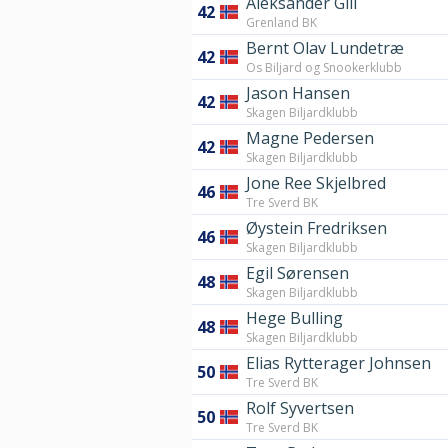
Aleksander Gill
42
Grenland BK
Bernt Olav Lundetræ
42
Os Biljard og Snookerklubb
Jason Hansen
42
Skagen Biljardklubb
Magne Pedersen
42
Skagen Biljardklubb
Jone Ree Skjelbred
46
Tre Sverd BK
Øystein Fredriksen
46
Skagen Biljardklubb
Egil Sørensen
48
Skagen Biljardklubb
Hege Bulling
48
Skagen Biljardklubb
Elias Rytterager Johnsen
50
Tre Sverd BK
Rolf Syvertsen
50
Tre Sverd BK