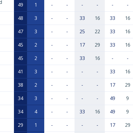
d
49
1
-
-
-
-
-
-
48
3
-
-
33
16
33
16
47
3
-
-
25
22
33
16
45
2
-
-
17
29
33
16
45
2
-
-
33
16
-
-
41
3
-
-
-
-
33
16
38
2
-
-
-
-
17
29
34
3
-
-
-
-
49
9
34
4
-
-
33
16
49
9
29
1
-
-
-
-
17
29