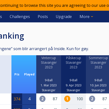
 continuing to browse this site you are agreeing to our use o
s
Challenges
Posts
Upgrade
More
ranking
ngene" som blir arrangert på Inside. Kun for gøy.
Vintercup
Påskecup
Sommercup
Stavanger
Stavanger
Stavanger
2023
2023
2023
Pts
Played
9-Ball
9-Ball
9-Ball
1. Mar 2023
9. Apr 2023
10. Jun 2023
Stavanger
Stavanger
Stavanger
4
2
87
1
100
2
87
374