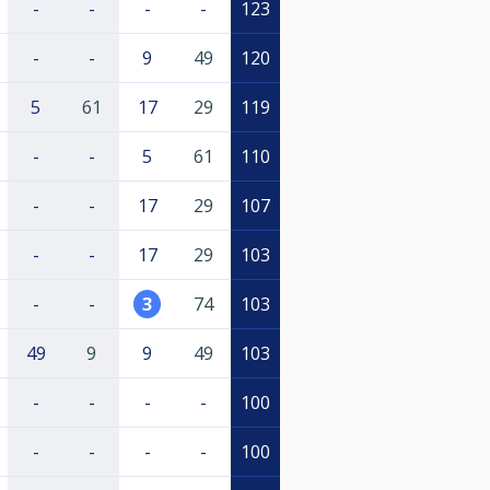
-
-
-
-
123
-
-
9
49
120
5
61
17
29
119
-
-
5
61
110
-
-
17
29
107
-
-
17
29
103
-
-
3
74
103
49
9
9
49
103
-
-
-
-
100
-
-
-
-
100