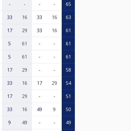
-
-
-
-
65
33
16
33
16
63
17
29
33
16
61
5
61
-
-
61
5
61
-
-
61
17
29
-
-
58
33
16
17
29
54
17
29
-
-
51
33
16
49
9
50
9
49
-
-
49