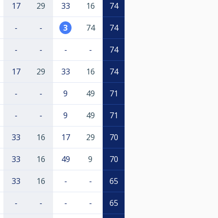
17
29
33
16
74
-
-
3
74
74
-
-
-
-
74
17
29
33
16
74
-
-
9
49
71
-
-
9
49
71
33
16
17
29
70
33
16
49
9
70
33
16
-
-
65
-
-
-
-
65