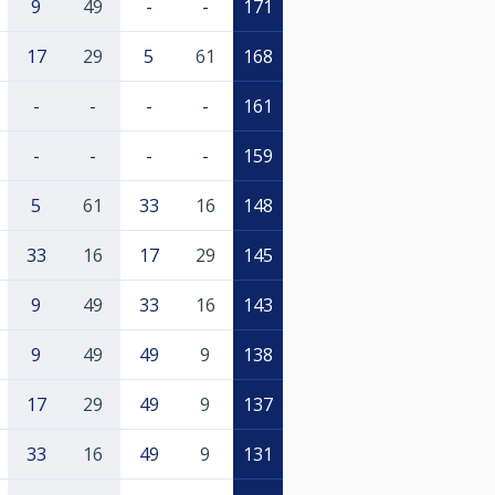
9
49
-
-
171
17
29
5
61
168
-
-
-
-
161
-
-
-
-
159
5
61
33
16
148
33
16
17
29
145
9
49
33
16
143
9
49
49
9
138
17
29
49
9
137
33
16
49
9
131