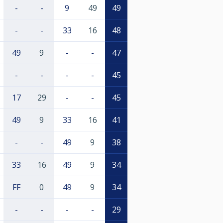
-
-
9
49
49
-
-
33
16
48
49
9
-
-
47
-
-
-
-
45
17
29
-
-
45
49
9
33
16
41
-
-
49
9
38
33
16
49
9
34
FF
0
49
9
34
-
-
-
-
29