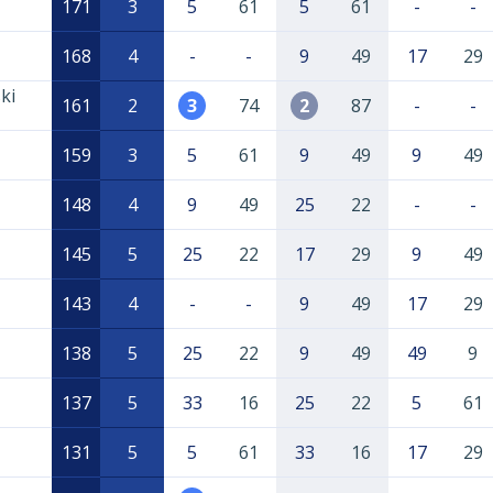
171
3
5
61
5
61
-
-
168
4
-
-
9
49
17
29
ki
161
2
3
74
2
87
-
-
159
3
5
61
9
49
9
49
148
4
9
49
25
22
-
-
145
5
25
22
17
29
9
49
143
4
-
-
9
49
17
29
138
5
25
22
9
49
49
9
137
5
33
16
25
22
5
61
131
5
5
61
33
16
17
29