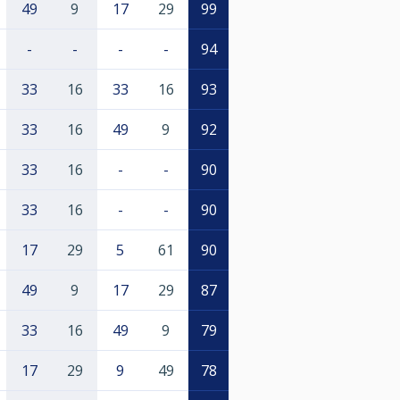
49
9
17
29
99
-
-
-
-
94
33
16
33
16
93
33
16
49
9
92
33
16
-
-
90
33
16
-
-
90
17
29
5
61
90
49
9
17
29
87
33
16
49
9
79
17
29
9
49
78