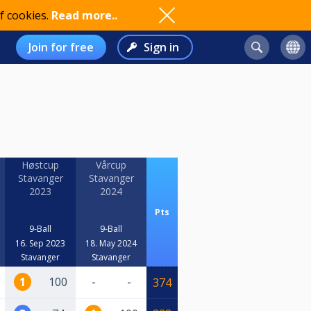
f cookies.
Read more..
Join for free
Sign in
Høstcup
Vårcup
Stavanger
Stavanger
2023
2024
Pts
9-Ball
9-Ball
16. Sep 2023
18. May 2024
Stavanger
Stavanger
1
100
-
-
374