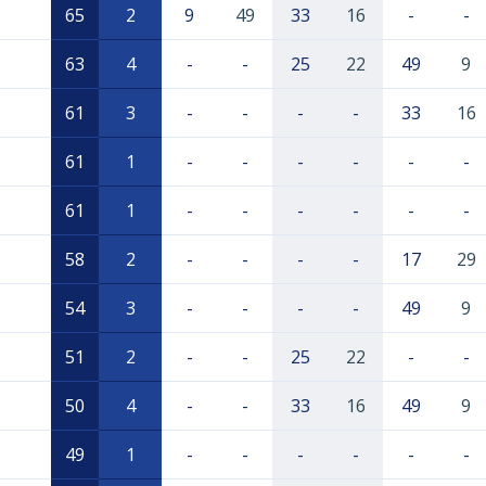
65
2
9
49
33
16
-
-
63
4
-
-
25
22
49
9
61
3
-
-
-
-
33
16
61
1
-
-
-
-
-
-
61
1
-
-
-
-
-
-
58
2
-
-
-
-
17
29
54
3
-
-
-
-
49
9
51
2
-
-
25
22
-
-
50
4
-
-
33
16
49
9
49
1
-
-
-
-
-
-