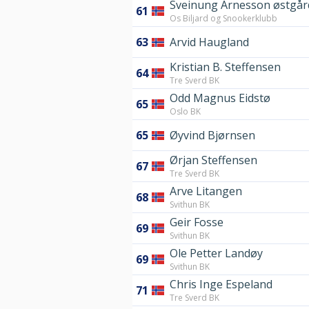
Sveinung Arnesson østgår
61
Os Biljard og Snookerklubb
63
Arvid Haugland
Kristian B. Steffensen
64
Tre Sverd BK
Odd Magnus Eidstø
65
Oslo BK
65
Øyvind Bjørnsen
Ørjan Steffensen
67
Tre Sverd BK
Arve Litangen
68
Svithun BK
Geir Fosse
69
Svithun BK
Ole Petter Landøy
69
Svithun BK
Chris Inge Espeland
71
Tre Sverd BK