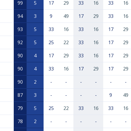
99
5
17
29
33
16
33
16
94
3
9
49
17
29
33
16
93
5
33
16
33
16
17
29
92
5
25
22
33
16
17
29
90
4
17
29
33
16
17
29
90
4
33
16
17
29
17
29
90
2
-
-
-
-
-
-
87
3
-
-
-
-
9
49
79
5
25
22
33
16
33
16
78
2
-
-
-
-
-
-