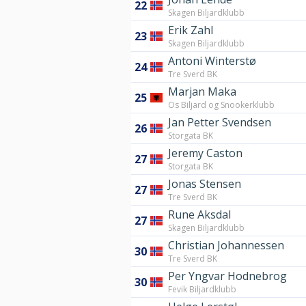
22
Skagen Biljardklubb
Erik Zahl
23
Skagen Biljardklubb
Antoni Winterstø
24
Tre Sverd BK
Marjan Maka
25
Os Biljard og Snookerklubb
Jan Petter Svendsen
26
Storgata BK
Jeremy Caston
27
Storgata BK
Jonas Stensen
27
Tre Sverd BK
Rune Aksdal
27
Skagen Biljardklubb
Christian Johannessen
30
Tre Sverd BK
Per Yngvar Hodnebrog
30
Fevik Biljardklubb