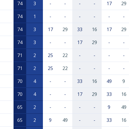
74
3
-
-
-
-
17
29
74
1
-
-
-
-
-
-
74
3
17
29
33
16
17
29
74
3
-
-
17
29
-
-
71
2
25
22
-
-
-
-
71
2
25
22
-
-
-
-
70
4
-
-
33
16
49
9
70
4
-
-
17
29
33
16
65
2
-
-
-
-
9
49
65
2
9
49
-
-
33
16