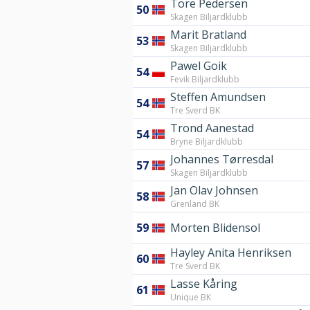
Tore Pedersen
50
Skagen Biljardklubb
Marit Bratland
53
Skagen Biljardklubb
Pawel Goik
54
Fevik Biljardklubb
Steffen Amundsen
54
Tre Sverd BK
Trond Aanestad
54
Bryne Biljardklubb
Johannes Tørresdal
57
Skagen Biljardklubb
Jan Olav Johnsen
58
Grenland BK
59
Morten Blidensol
Hayley Anita Henriksen
60
Tre Sverd BK
Lasse Kåring
61
Unique BK