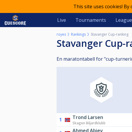
This site uses cookies! By
Live
Tournaments
League
royes
Rankings
Stavanger Cup-ranking
Stavanger Cup-
En maratontabell for "cup-turneri
Trond Larsen
1
Skagen Biljardklubb
Ahmed Abiev