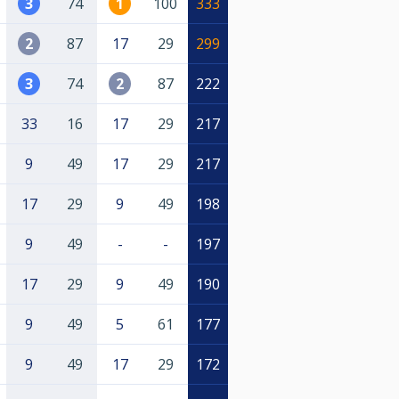
3
74
1
100
333
2
87
17
29
299
3
74
2
87
222
33
16
17
29
217
9
49
17
29
217
17
29
9
49
198
9
49
-
-
197
17
29
9
49
190
9
49
5
61
177
9
49
17
29
172