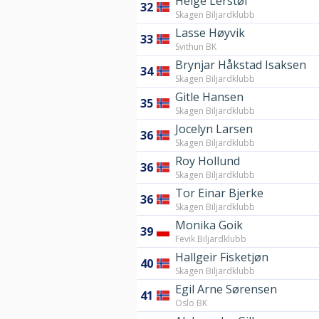
Helge Lerstøl
32
Skagen Biljardklubb
Lasse Høyvik
33
Svithun BK
Brynjar Håkstad Isaksen
34
Skagen Biljardklubb
Gitle Hansen
35
Skagen Biljardklubb
Jocelyn Larsen
36
Skagen Biljardklubb
Roy Hollund
36
Skagen Biljardklubb
Tor Einar Bjerke
36
Skagen Biljardklubb
Monika Goik
39
Fevik Biljardklubb
Hallgeir Fisketjøn
40
Skagen Biljardklubb
Egil Arne Sørensen
41
Oslo BK