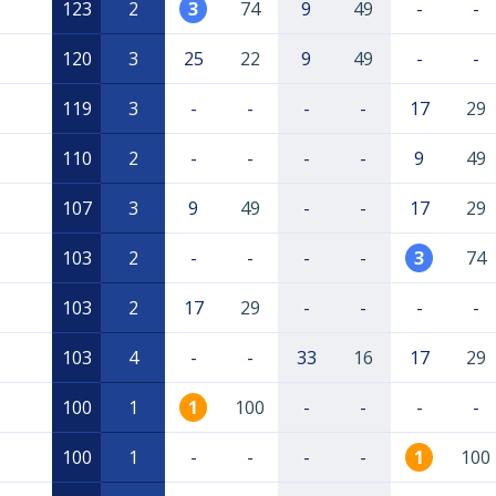
123
2
3
74
9
49
-
-
120
3
25
22
9
49
-
-
119
3
-
-
-
-
17
29
110
2
-
-
-
-
9
49
107
3
9
49
-
-
17
29
103
2
-
-
-
-
3
74
103
2
17
29
-
-
-
-
103
4
-
-
33
16
17
29
100
1
1
100
-
-
-
-
100
1
-
-
-
-
1
100