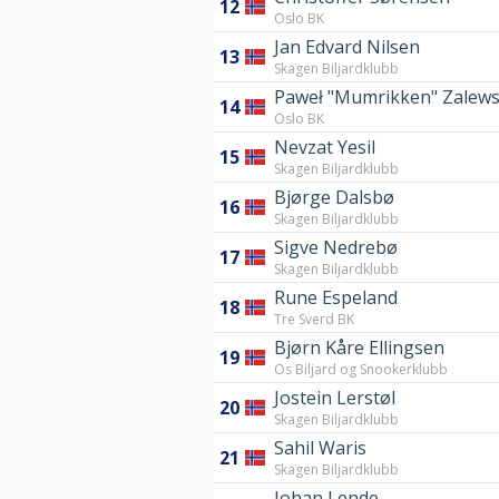
12
Oslo BK
Jan Edvard Nilsen
13
Skagen Biljardklubb
Paweł "Mumrikken" Zalews
14
Oslo BK
Nevzat Yesil
15
Skagen Biljardklubb
Bjørge Dalsbø
16
Skagen Biljardklubb
Sigve Nedrebø
17
Skagen Biljardklubb
Rune Espeland
18
Tre Sverd BK
Bjørn Kåre Ellingsen
19
Os Biljard og Snookerklubb
Jostein Lerstøl
20
Skagen Biljardklubb
Sahil Waris
21
Skagen Biljardklubb
Johan Lende