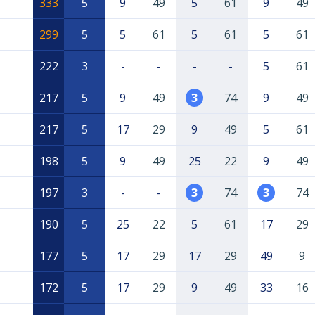
333
5
9
49
5
61
9
49
299
5
5
61
5
61
5
61
222
3
-
-
-
-
5
61
217
5
9
49
3
74
9
49
217
5
17
29
9
49
5
61
198
5
9
49
25
22
9
49
197
3
-
-
3
74
3
74
190
5
25
22
5
61
17
29
177
5
17
29
17
29
49
9
172
5
17
29
9
49
33
16