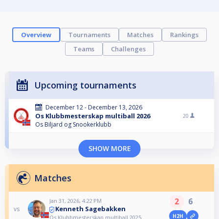
Overview
Tournaments
Matches
Rankings
Teams
Challenges
Upcoming tournaments
December 12 - December 13, 2026
Os Klubbmesterskap multiball 2026
20
Os Biljard og Snookerklubb
SHOW MORE
Matches
2
6
Jan 31, 2026, 4:22 PM
Kenneth Sagebakken
vs
H2H
Os Klubbmesterskap multiball 2025