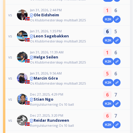
1
6
Jan 31, 2026, 2:44 PM
Ole Eidsheim
vs
H2H
Os Klubbmesterskap multiball 2025
6
5
Jan 31, 2026, 1:35 PM
Leon Sagebakken
vs
H2H
Os Klubbmesterskap multiball 2025
1
6
Jan 31, 2026, 11:39 AM
Helge Seilen
vs
H2H
Os Klubbmesterskap multiball 2025
5
6
Jan 31, 2026, 9:56 AM
Marcin Góra
vs
H2H
Os Klubbmesterskap multiball 2025
6
7
Dec 27, 2025, 4:29 PM
Stian Ngo
vs
H2H
Romjulsturnering Os 10 ball
6
7
Dec 27, 2025, 3:20 PM
Reidar Rundsveen
vs
H2H
Romjulsturnering Os 10 ball