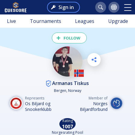
Sign in
Live
Tournaments
Leagues
Upgrade
FOLLOW
Armanas Tiskus
Bergen, Norway
Represents
Member of
Os Biljard og
Norges
Snookerklubb
Biljardforbund
Rating
1007
Norgesrating Pool