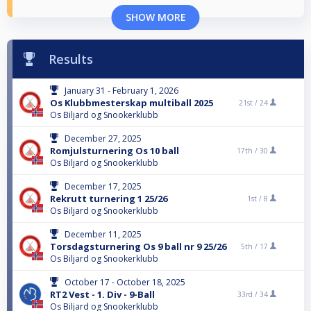
SHOW MORE
Results
January 31 - February 1, 2026
Os Klubbmesterskap multiball 2025
21st /
24
Os Biljard og Snookerklubb
December 27, 2025
Romjulsturnering Os 10 ball
17th /
30
Os Biljard og Snookerklubb
December 17, 2025
Rekrutt turnering 1 25/26
1st /
8
Os Biljard og Snookerklubb
December 11, 2025
Torsdagsturnering Os 9 ball nr 9 25/26
5th /
17
Os Biljard og Snookerklubb
October 17 - October 18, 2025
RT2 Vest - 1. Div - 9-Ball
33rd /
34
Os Biljard og Snookerklubb