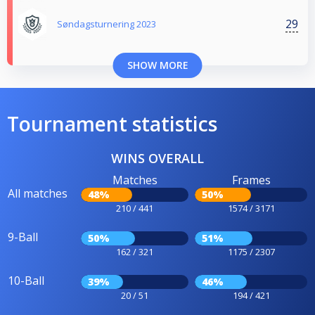
29
Søndagsturnering 2023
SHOW MORE
Tournament statistics
WINS OVERALL
Matches
Frames
All matches
48%
50%
210 / 441
1574 / 3171
9-Ball
50%
51%
162 / 321
1175 / 2307
10-Ball
39%
46%
20 / 51
194 / 421