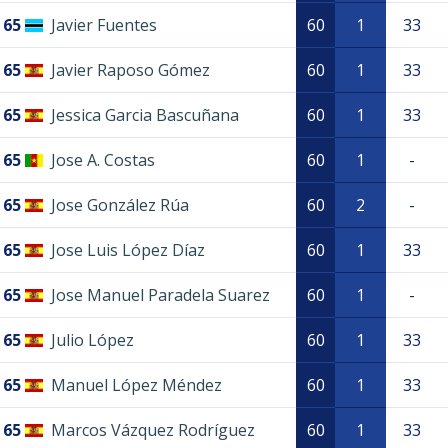
65
Javier Fuentes
60
1
33
65
Javier Raposo Gómez
60
1
33
65
Jessica Garcia Bascuñana
60
1
33
65
Jose A. Costas
60
1
-
65
Jose González Rúa
60
2
-
65
Jose Luis López Díaz
60
1
33
65
Jose Manuel Paradela Suarez
60
1
-
65
Julio López
60
1
33
65
Manuel López Méndez
60
1
33
65
Marcos Vázquez Rodríguez
60
1
33