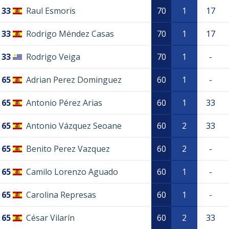
33
Raul Esmoris
70
1
17
33
Rodrigo Méndez Casas
70
1
17
33
Rodrigo Veiga
70
1
-
65
Adrian Perez Dominguez
60
1
-
65
Antonio Pérez Arias
60
1
33
65
Antonio Vázquez Seoane
60
2
33
65
Benito Perez Vazquez
60
2
-
65
Camilo Lorenzo Aguado
60
1
-
65
Carolina Represas
60
1
-
65
César Vilarín
60
2
33