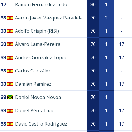
17
Ramon Fernandez Ledo
80
1
-
33
Aaron Javier Vazquez Paradela
70
2
-
33
Adolfo Crispin (RISI)
70
1
-
33
Álvaro Lama-Pereira
70
1
17
33
Andres Gonzalez Lopez
70
1
17
33
Carlos González
70
1
-
33
Damián Ramírez
70
1
17
33
Daniel Novoa Novoa
70
1
-
33
Daniel Pérez Diaz
70
1
17
33
David Castro Rodriguez
70
1
17