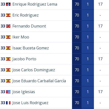
33
Enrique Rodriguez Lema
70
1
17
33
Eric Rodríguez
70
1
-
33
Fernando Dumont
70
1
17
33
Iker Moo
70
1
-
33
Isaac Buceta Gomez
70
1
-
33
Jacobo Porto
70
1
17
33
Jose Carlos Dominguez
70
1
-
33
Jose Eduardo Carballal García
70
1
-
33
Jose Iglesias
70
1
17
33
Jose Luis Rodriguez
70
1
-