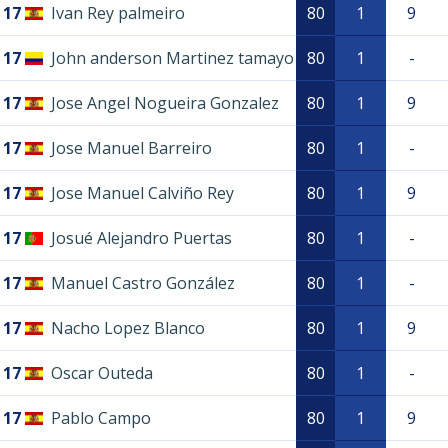
17
Ivan Rey palmeiro
80
1
9
17
John anderson Martinez tamayo
80
1
-
17
Jose Angel Nogueira Gonzalez
80
1
9
17
Jose Manuel Barreiro
80
1
-
17
Jose Manuel Calviño Rey
80
1
9
17
Josué Alejandro Puertas
80
1
-
17
Manuel Castro González
80
1
-
17
Nacho Lopez Blanco
80
1
9
17
Oscar Outeda
80
1
-
17
Pablo Campo
80
1
9