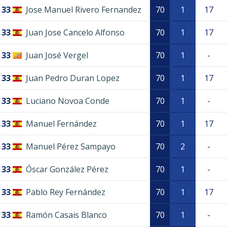
33
Jose Manuel Rivero Fernandez
70
1
17
33
Juan Jose Cancelo Alfonso
70
1
17
33
Juan José Vergel
70
1
-
33
Juan Pedro Duran Lopez
70
1
17
33
Luciano Novoa Conde
70
1
-
33
Manuel Fernández
70
1
17
33
Manuel Pérez Sampayo
70
2
-
33
Óscar González Pérez
70
1
-
33
Pablo Rey Fernández
70
1
17
33
Ramón Casais Blanco
70
1
-