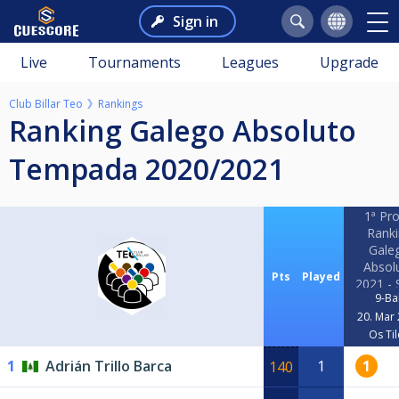
Sign in
Live
Tournaments
Leagues
Upgrade
Club Billar Teo
Rankings
Ranking Galego Absoluto
Tempada 2020/2021
1ª Pr
Ranki
Gale
Absol
Pts
Played
2021 - 
9-Bal
Te
20. Mar
Os Ti
1
Adrián Trillo Barca
1
1
140