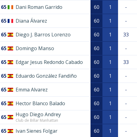
65
Dani Roman Garrido
60
1
-
65
Diana Álvarez
60
1
-
65
Diego J. Barros Lorenzo
60
1
33
65
Domingo Manso
60
1
-
65
Edgar Jesus Redondo Cabado
60
1
33
65
Eduardo González Fandiño
60
1
-
65
Emma Alvarez
60
1
-
65
Hector Blanco Balado
60
1
-
Hugo Diego Andrey
65
60
1
-
Club de Billar Manhattan
65
Ivan Sienes Folgar
60
1
-