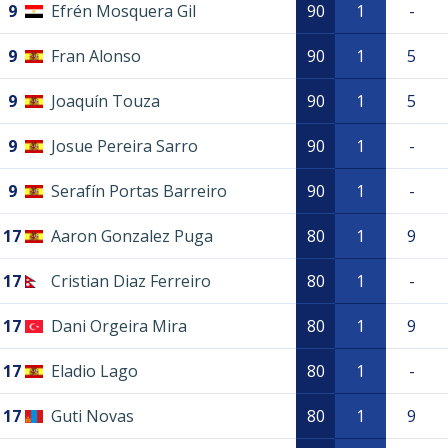
9
Efrén Mosquera Gil
90
1
-
9
Fran Alonso
90
1
5
9
Joaquín Touza
90
1
5
9
Josue Pereira Sarro
90
1
-
9
Serafín Portas Barreiro
90
1
-
17
Aaron Gonzalez Puga
80
1
9
17
Cristian Diaz Ferreiro
80
1
-
17
Dani Orgeira Mira
80
1
9
17
Eladio Lago
80
1
-
17
Guti Novas
80
1
9