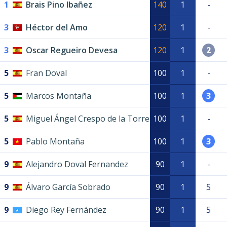
1
Brais Pino Ibañez
140
1
-
3
Héctor del Amo
120
1
-
3
Oscar Regueiro Devesa
120
1
2
5
Fran Doval
100
1
-
5
Marcos Montaña
100
1
3
5
Miguel Ángel Crespo de la Torre
100
1
-
5
Pablo Montaña
100
1
3
9
Alejandro Doval Fernandez
90
1
-
9
Álvaro García Sobrado
90
1
5
9
Diego Rey Fernández
90
1
5