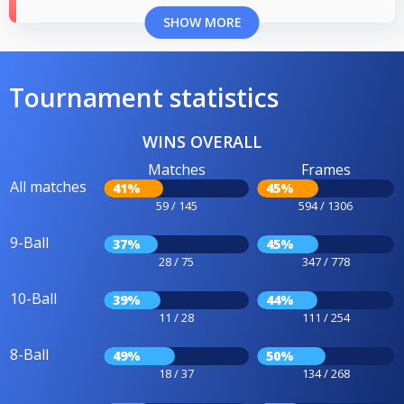
SHOW MORE
Tournament statistics
WINS OVERALL
Matches
Frames
All matches
41%
45%
59 / 145
594 / 1306
9-Ball
37%
45%
28 / 75
347 / 778
10-Ball
39%
44%
11 / 28
111 / 254
8-Ball
49%
50%
18 / 37
134 / 268