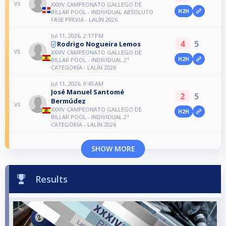
vs
XXXIV CAMPEONATO GALLEGO DE
H2H
BILLAR POOL - INDIVIDUAL ABSOLUTO
FASE PREVIA - LALÍN 2026
Jul 11, 2026, 2:17 PM
4
5
Rodrigo Nogueira Lemos
vs
XXXIV CAMPEONATO GALLEGO DE
H2H
BILLAR POOL - INDIVIDUAL 2ª
CATEGORÍA - LALÍN 2026
Jul 11, 2026, 9:45 AM
José Manuel Santomé
2
5
Bermúdez
vs
XXXIV CAMPEONATO GALLEGO DE
H2H
BILLAR POOL - INDIVIDUAL 2ª
CATEGORÍA - LALÍN 2026
SHOW MORE
Results