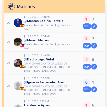
Matches
Jul 26, 2026, 12:08 PM
1
7
Marcos Rodiño Portela
vs
Clasificatorio Aprile Cup Jugadores No
H2H
AGP
Jul 26, 2026, 11:34 AM
0
7
Mauro Motus
vs
Clasificatorio Aprile Cup Jugadores No
H2H
AGP
Jul 11, 2026, 11:49 PM
4
6
Eladio Lago Vidal
vs
XXXIV CAMPEONATO GALLEGO DE
H2H
BILLAR POOL - INDIVIDUAL ABSOLUTO
FASE PREVIA - LALÍN 2026
Jul 11, 2026, 10:26 PM
6
1
Ignacio Fernandez Auro
vs
XXXIV CAMPEONATO GALLEGO DE
H2H
BILLAR POOL - INDIVIDUAL ABSOLUTO
FASE PREVIA - LALÍN 2026
Jul 11, 2026, 6:30 PM
1
6
Heriberto Aybar