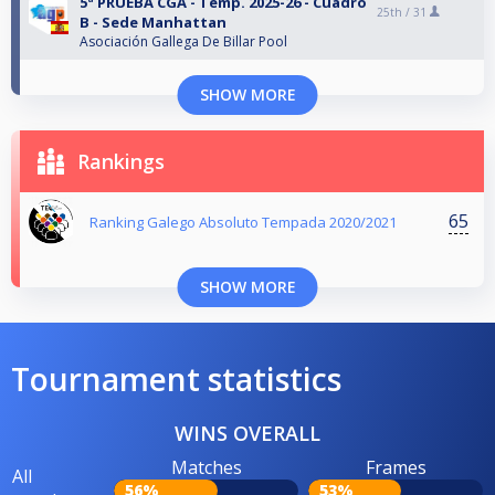
5ª PRUEBA CGA - Temp. 2025-26 - Cuadro
25th /
31
B - Sede Manhattan
Asociación Gallega De Billar Pool
SHOW MORE
Rankings
65
Ranking Galego Absoluto Tempada 2020/2021
SHOW MORE
Tournament statistics
WINS OVERALL
Matches
Frames
All
56%
53%