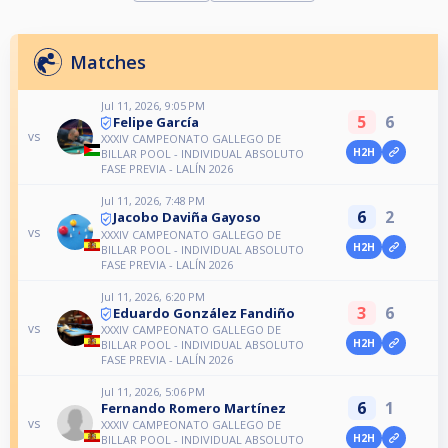
Matches
Jul 11, 2026, 9:05 PM
5
6
Felipe García
vs
XXXIV CAMPEONATO GALLEGO DE
H2H
BILLAR POOL - INDIVIDUAL ABSOLUTO
FASE PREVIA - LALÍN 2026
Jul 11, 2026, 7:48 PM
6
2
Jacobo Daviña Gayoso
vs
XXXIV CAMPEONATO GALLEGO DE
H2H
BILLAR POOL - INDIVIDUAL ABSOLUTO
FASE PREVIA - LALÍN 2026
Jul 11, 2026, 6:20 PM
3
6
Eduardo González Fandiño
vs
XXXIV CAMPEONATO GALLEGO DE
H2H
BILLAR POOL - INDIVIDUAL ABSOLUTO
FASE PREVIA - LALÍN 2026
Jul 11, 2026, 5:06 PM
6
1
Fernando Romero Martínez
vs
XXXIV CAMPEONATO GALLEGO DE
H2H
BILLAR POOL - INDIVIDUAL ABSOLUTO