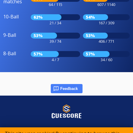
matches
64 / 115
607 / 1140
10-Ball
62%
54%
21 / 34
167 / 309
9-Ball
53%
53%
39 / 74
406 / 771
8-Ball
57%
57%
4 / 7
34 / 60
Feedback
© 2015-2026 CueScore International