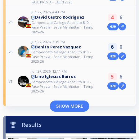
FASE PREVIA - LALÍN 2026
Jun 27, 2026, 4:43 PM
4
6
David Castro Rodriguez
vs
Campeonato Gallego Absoluto B10 -
H2H
Fase Previa - Sede Manhattan - Temp.
2025-26
Jun 27, 2026, 3:35 PM
6
0
Benito Perez Vazquez
vs
Campeonato Gallego Absoluto B10 -
H2H
Fase Previa - Sede Manhattan - Temp.
2025-26
Jun 27, 2026, 12:11 PM
5
6
Lino Iglesias Barros
vs
Campeonato Gallego Absoluto B10 -
H2H
Fase Previa - Sede Manhattan - Temp.
2025-26
SHOW MORE
Results