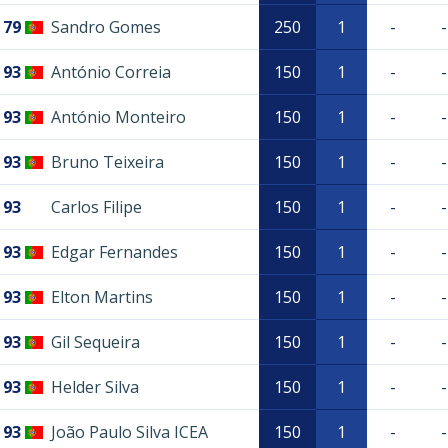
79
Sandro Gomes
250
1
-
-
93
António Correia
150
1
-
-
93
António Monteiro
150
1
-
-
93
Bruno Teixeira
150
1
-
-
93
Carlos Filipe
150
1
-
-
93
Edgar Fernandes
150
1
-
-
93
Elton Martins
150
1
-
-
93
Gil Sequeira
150
1
-
-
93
Helder Silva
150
1
-
-
93
João Paulo Silva ICEA
150
1
-
-