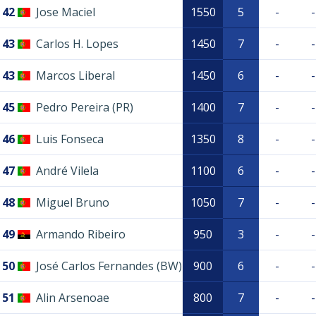
42
Jose Maciel
1550
5
-
-
43
Carlos H. Lopes
1450
7
-
-
43
Marcos Liberal
1450
6
-
-
45
Pedro Pereira (PR)
1400
7
-
-
46
Luis Fonseca
1350
8
-
-
47
André Vilela
1100
6
-
-
48
Miguel Bruno
1050
7
-
-
49
Armando Ribeiro
950
3
-
-
50
José Carlos Fernandes (BW)
900
6
-
-
51
Alin Arsenoae
800
7
-
-