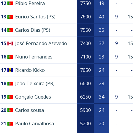
12
Fábio Pereira
7750
19
-
-
13
Eurico Santos (PS)
7600
40
9
15
14
Carlos Dias (PS)
7550
35
-
-
15
José Fernando Azevedo
7400
37
9
15
16
Nuno Fernandes
7100
23
9
15
17
Ricardo Kicko
7050
24
-
-
18
João Teixeira (PR)
6600
28
-
-
19
Gonçalo Guedes
6250
34
9
15
20
Carlos sousa
5900
24
-
-
21
Paulo Carvalhosa
5200
20
-
-