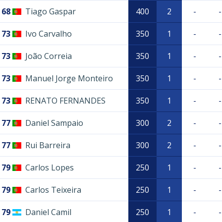
68
Tiago Gaspar
400
2
-
-
73
Ivo Carvalho
350
1
-
-
73
João Correia
350
1
-
-
73
Manuel Jorge Monteiro
350
1
-
-
73
RENATO FERNANDES
350
1
-
-
77
Daniel Sampaio
300
2
-
-
77
Rui Barreira
300
2
-
-
79
Carlos Lopes
250
1
-
-
79
Carlos Teixeira
250
1
-
-
79
Daniel Camil
250
1
-
-