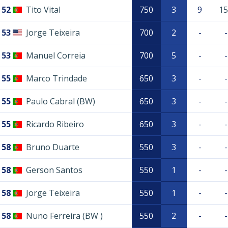
52
Tito Vital
750
3
9
15
53
Jorge Teixeira
700
2
-
-
53
Manuel Correia
700
5
-
-
55
Marco Trindade
650
3
-
-
55
Paulo Cabral (BW)
650
3
-
-
55
Ricardo Ribeiro
650
3
-
-
58
Bruno Duarte
550
3
-
-
58
Gerson Santos
550
1
-
-
58
Jorge Teixeira
550
1
-
-
58
Nuno Ferreira (BW )
550
2
-
-