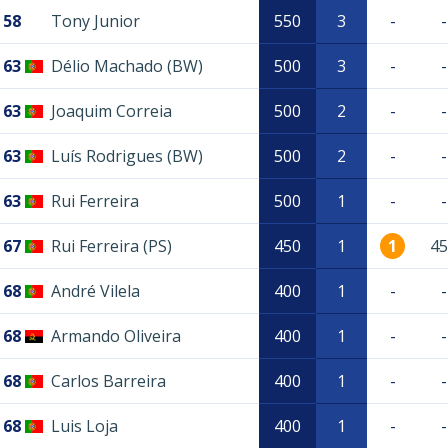
58
Tony Junior
550
3
-
-
63
Délio Machado (BW)
500
3
-
-
63
Joaquim Correia
500
2
-
-
63
Luís Rodrigues (BW)
500
2
-
-
63
Rui Ferreira
500
1
-
-
67
Rui Ferreira (PS)
450
1
1
45
68
André Vilela
400
1
-
-
68
Armando Oliveira
400
1
-
-
68
Carlos Barreira
400
1
-
-
68
Luis Loja
400
1
-
-