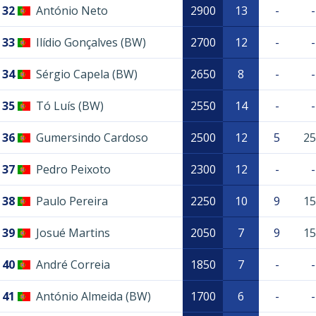
32
António Neto
2900
13
-
-
33
Ilídio Gonçalves (BW)
2700
12
-
-
34
Sérgio Capela (BW)
2650
8
-
-
35
Tó Luís (BW)
2550
14
-
-
36
Gumersindo Cardoso
2500
12
5
25
37
Pedro Peixoto
2300
12
-
-
38
Paulo Pereira
2250
10
9
15
39
Josué Martins
2050
7
9
15
40
André Correia
1850
7
-
-
41
António Almeida (BW)
1700
6
-
-