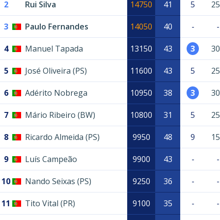
2
Rui Silva
14750
41
5
25
3
Paulo Fernandes
14050
40
-
-
4
Manuel Tapada
13150
43
3
30
5
José Oliveira (PS)
11600
43
5
25
6
Adérito Nobrega
10950
38
3
30
7
Mário Ribeiro (BW)
10800
31
5
25
8
Ricardo Almeida (PS)
9950
48
9
15
9
Luís Campeão
9900
43
-
-
10
Nando Seixas (PS)
9250
36
-
-
11
Tito Vital (PR)
9100
35
-
-