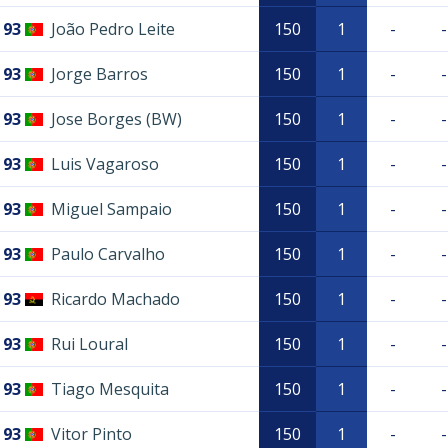
93
João Pedro Leite
150
1
-
-
93
Jorge Barros
150
1
-
-
93
Jose Borges (BW)
150
1
-
-
93
Luis Vagaroso
150
1
-
-
93
Miguel Sampaio
150
1
-
-
93
Paulo Carvalho
150
1
-
-
93
Ricardo Machado
150
1
-
-
93
Rui Loural
150
1
-
-
93
Tiago Mesquita
150
1
-
-
93
Vitor Pinto
150
1
-
-