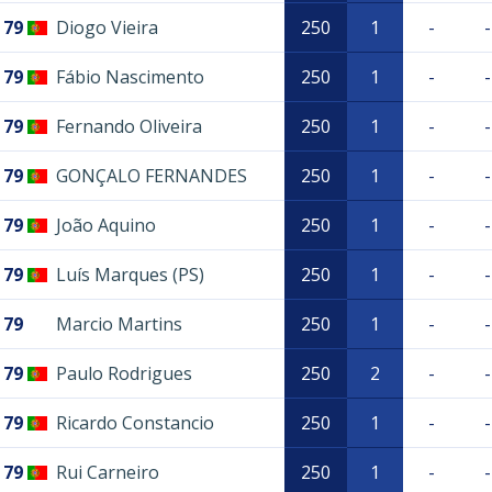
79
Diogo Vieira
250
1
-
-
79
Fábio Nascimento
250
1
-
-
79
Fernando Oliveira
250
1
-
-
79
GONÇALO FERNANDES
250
1
-
-
79
João Aquino
250
1
-
-
79
Luís Marques (PS)
250
1
-
-
79
Marcio Martins
250
1
-
-
79
Paulo Rodrigues
250
2
-
-
79
Ricardo Constancio
250
1
-
-
79
Rui Carneiro
250
1
-
-