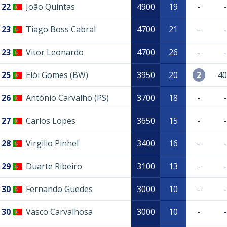
22
João Quintas
4900
19
-
-
23
Tiago Boss Cabral
4700
21
-
-
23
Vitor Leonardo
4700
26
-
-
25
Elói Gomes (BW)
3950
20
2
40
26
António Carvalho (PS)
3700
18
-
-
27
Carlos Lopes
3650
15
-
-
28
Virgilio Pinhel
3400
16
-
-
29
Duarte Ribeiro
3100
13
-
-
30
Fernando Guedes
3000
10
-
-
30
Vasco Carvalhosa
3000
10
-
-