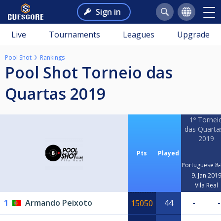
Sign in
Live
Tournaments
Leagues
Upgrade
Pool Shot
Rankings
Pool Shot Torneio das
Quartas 2019
1º Tornei
das Quarta
2019
Pts
Played
Portuguese 8-
9. Jan 201
Vila Real
1
Armando Peixoto
44
-
-
15050