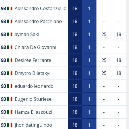
93
Alessandro Costanziello
18
1
-
-
93
Alessandro Pacchiano
18
1
-
-
93
ayman Saki
18
1
25
18
93
Chiara De Giovanni
18
1
-
-
93
Desirée Ferrante
18
1
25
18
93
Dmytro Biletskyi
18
1
25
18
93
eduardo leonardo
18
1
-
-
93
Eugenio Sturlese
18
1
-
-
93
Hamza El azzouzi
18
1
-
-
93
jhon datinguinoo
18
1
-
-