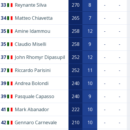
33
Reynante Silva
270
8
-
-
34
Matteo Chiavetta
265
7
-
-
35
Amine Idammou
258
12
-
-
35
Claudio Miselli
258
9
-
-
37
John Rhomyr Dipasupil
252
12
-
-
37
Riccardo Parisini
252
11
-
-
39
Andrea Bolondi
240
10
-
-
39
Pasquale Capasso
240
9
-
-
41
Mark Abanador
222
10
-
-
42
Gennaro Carnevale
210
10
-
-