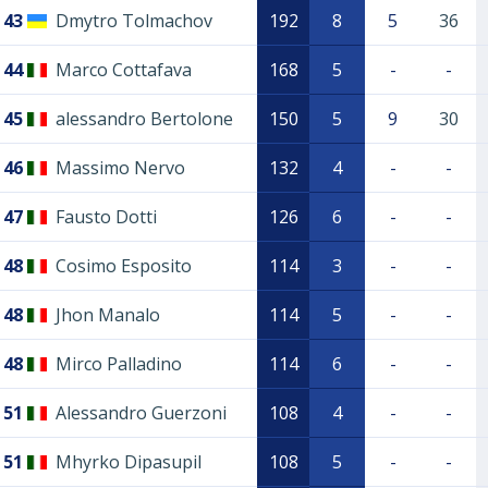
43
Dmytro Tolmachov
192
8
5
36
44
Marco Cottafava
168
5
-
-
45
alessandro Bertolone
150
5
9
30
46
Massimo Nervo
132
4
-
-
47
Fausto Dotti
126
6
-
-
48
Cosimo Esposito
114
3
-
-
48
Jhon Manalo
114
5
-
-
48
Mirco Palladino
114
6
-
-
51
Alessandro Guerzoni
108
4
-
-
51
Mhyrko Dipasupil
108
5
-
-