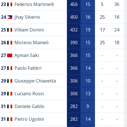
23
Federico Martinelli
456
15
5
36
24
Jhay Silverio
450
16
25
18
25
Villiam Donini
432
19
17
24
26
Moreno Mameli
390
15
25
18
27
Ayman Saki
366
15
-
-
27
Paolo Fabbri
366
14
-
-
29
Giuseppe Chiavetta
306
10
-
-
29
Luciano Rossi
306
13
-
-
31
Daniele Gabbi
282
9
-
-
31
Pietro Ugolini
282
14
-
-