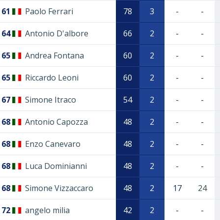
61
Paolo Ferrari
78
3
-
-
64
Antonio D'albore
66
2
-
-
65
Andrea Fontana
60
2
-
-
65
Riccardo Leoni
60
2
-
-
67
Simone Itraco
54
2
-
-
68
Antonio Capozza
48
2
-
-
68
Enzo Canevaro
48
2
-
-
68
Luca Dominianni
48
2
-
-
68
Simone Vizzaccaro
48
2
17
24
72
angelo milia
42
2
-
-