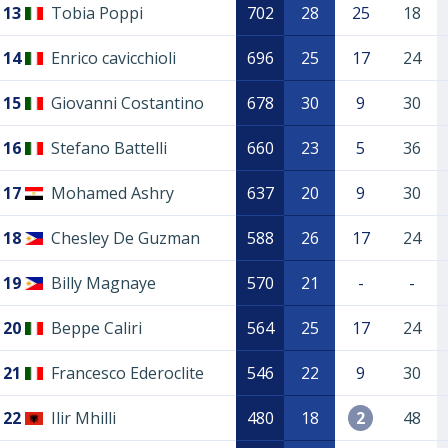
13
Tobia Poppi
702
28
25
18
14
Enrico cavicchioli
696
25
17
24
15
Giovanni Costantino
678
30
9
30
16
Stefano Battelli
660
23
5
36
17
Mohamed Ashry
637
20
9
30
18
Chesley De Guzman
588
26
17
24
19
Billy Magnaye
570
21
-
-
20
Beppe Caliri
564
25
17
24
21
Francesco Ederoclite
546
22
9
30
22
Ilir Mhilli
480
18
2
48