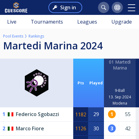
Sign in
Live
Tournaments
Leagues
Upgrade
Pool Events
Rankings
Martedi Marina 2024
01 Martedì
Marina
Pts
Played
9-Ball
13. Sep 2024
Modena
1
Federico Sgobazzi
29
1
55
1182
2
Marco Fiore
1126
30
3
42