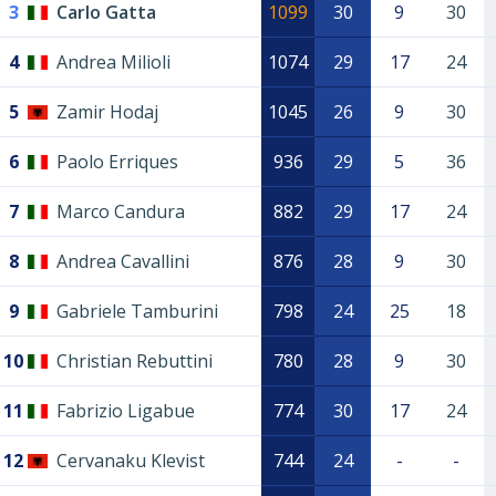
3
Carlo Gatta
1099
30
9
30
4
Andrea Milioli
1074
29
17
24
5
Zamir Hodaj
1045
26
9
30
6
Paolo Erriques
936
29
5
36
7
Marco Candura
882
29
17
24
8
Andrea Cavallini
876
28
9
30
9
Gabriele Tamburini
798
24
25
18
10
Christian Rebuttini
780
28
9
30
11
Fabrizio Ligabue
774
30
17
24
12
Cervanaku Klevist
744
24
-
-