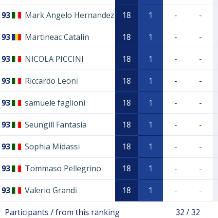
93
Mark Angelo Hernandez
18
1
-
-
93
Martineac Catalin
18
1
-
-
93
NICOLA PICCINI
18
1
-
-
93
Riccardo Leoni
18
1
-
-
93
samuele faglioni
18
1
-
-
93
Seungill Fantasia
18
1
-
-
93
Sophia Midassi
18
1
-
-
93
Tommaso Pellegrino
18
1
-
-
93
Valerio Grandi
18
1
-
-
Participants / from this ranking
32 / 32