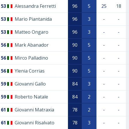
53
Alessandra Ferretti
96
5
25
18
53
Mario Piantanida
96
3
-
-
53
Matteo Ongaro
96
3
-
-
56
Mark Abanador
90
5
-
-
56
Mirco Palladino
90
5
-
-
56
Ylenia Corrias
90
5
-
-
59
Giovanni Gallo
84
3
-
-
59
Roberto Natale
84
2
-
-
61
Giovanni Matraxia
78
2
-
-
61
Giovanni Risalvato
78
3
-
-