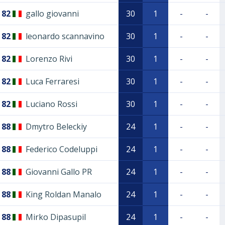
82
gallo giovanni
30
1
-
-
82
leonardo scannavino
30
1
-
-
82
Lorenzo Rivi
30
1
-
-
82
Luca Ferraresi
30
1
-
-
82
Luciano Rossi
30
1
-
-
88
Dmytro Beleckiy
24
1
-
-
88
Federico Codeluppi
24
1
-
-
88
Giovanni Gallo PR
24
1
-
-
88
King Roldan Manalo
24
1
-
-
88
Mirko Dipasupil
24
1
-
-