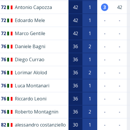
72
Antonio Capozza
42
1
3
42
72
Edoardo Mele
42
1
-
-
72
Marco Gentile
42
1
-
-
76
Daniele Bagni
36
2
-
-
76
Diego Currao
36
1
-
-
76
Lorimar Alolod
36
2
-
-
76
Luca Montanari
36
1
-
-
76
Riccardo Leoni
36
1
-
-
76
Roberto Montagnin
36
2
-
-
82
alessandro costanziello
30
1
-
-