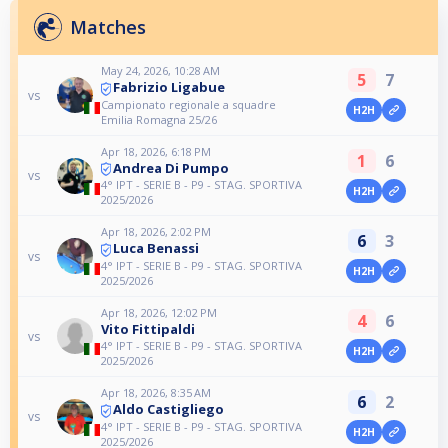
Matches
May 24, 2026, 10:28 AM
5
7
Fabrizio Ligabue
vs
Campionato regionale a squadre
H2H
Emilia Romagna 25/26
Apr 18, 2026, 6:18 PM
1
6
Andrea Di Pumpo
vs
4° IPT - SERIE B - P9 - STAG. SPORTIVA
H2H
2025/2026
Apr 18, 2026, 2:02 PM
6
3
Luca Benassi
vs
4° IPT - SERIE B - P9 - STAG. SPORTIVA
H2H
2025/2026
Apr 18, 2026, 12:02 PM
4
6
Vito Fittipaldi
vs
4° IPT - SERIE B - P9 - STAG. SPORTIVA
H2H
2025/2026
Apr 18, 2026, 8:35 AM
6
2
Aldo Castigliego
vs
4° IPT - SERIE B - P9 - STAG. SPORTIVA
H2H
2025/2026