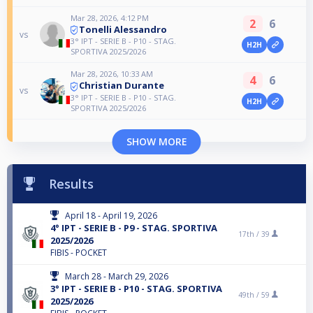
Mar 28, 2026, 4:12 PM
2
6
Tonelli Alessandro
vs
3° IPT - SERIE B - P10 - STAG.
H2H
SPORTIVA 2025/2026
Mar 28, 2026, 10:33 AM
4
6
Christian Durante
vs
3° IPT - SERIE B - P10 - STAG.
H2H
SPORTIVA 2025/2026
SHOW MORE
Results
April 18 - April 19, 2026
4° IPT - SERIE B - P9 - STAG. SPORTIVA
17th /
39
2025/2026
FIBIS - POCKET
March 28 - March 29, 2026
3° IPT - SERIE B - P10 - STAG. SPORTIVA
49th /
59
2025/2026