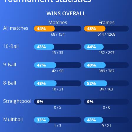
WINS OVERALL
Matches
Frames
All matches
44%
48%
68 / 154
614 / 1268
10-Ball
43%
44%
15 / 35
132 / 297
9-Ball
47%
49%
42 / 90
389 / 787
8-Ball
48%
52%
10 / 21
84 / 163
Straightpool
0%
0%
0 / 5
0 / 0
Multiball
33%
43%
1 / 3
9 / 21