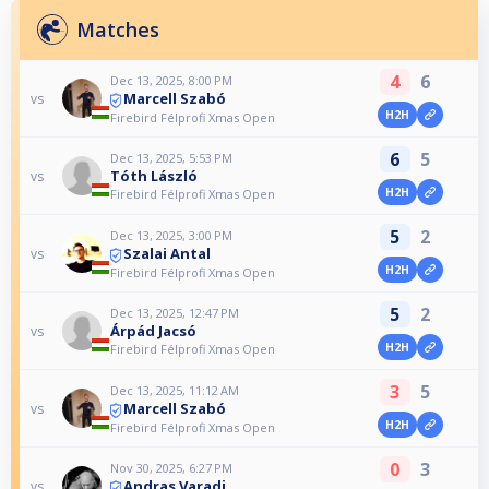
Matches
4
6
Dec 13, 2025, 8:00 PM
Marcell Szabó
vs
H2H
Firebird Félprofi Xmas Open
6
5
Dec 13, 2025, 5:53 PM
Tóth László
vs
H2H
Firebird Félprofi Xmas Open
5
2
Dec 13, 2025, 3:00 PM
Szalai Antal
vs
H2H
Firebird Félprofi Xmas Open
5
2
Dec 13, 2025, 12:47 PM
Árpád Jacsó
vs
H2H
Firebird Félprofi Xmas Open
3
5
Dec 13, 2025, 11:12 AM
Marcell Szabó
vs
H2H
Firebird Félprofi Xmas Open
0
3
Nov 30, 2025, 6:27 PM
Andras Varadi
vs