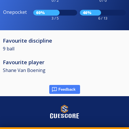
0 / 2
0 / 0
Onepocket
60%
46%
3 / 5
6 / 13
Favourite discipline
9 ball
Favourite player
Shane Van Boening
Feedback