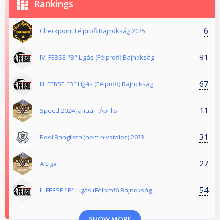
Rankings
6
Checkpoint Félprofi Bajnokság 2025.
91
IV. FEBSE "B" Ligás (Félprofi) Bajnokság
67
III. FEBSE "B" Ligás (Félprofi) Bajnokság
11
Speed 2024 Január- Április
31
Pool Ranglista (nem hivatalos) 2023
27
A Liga
54
II. FEBSE "B" Ligás (Félprofi) Bajnokság
SHOW MORE