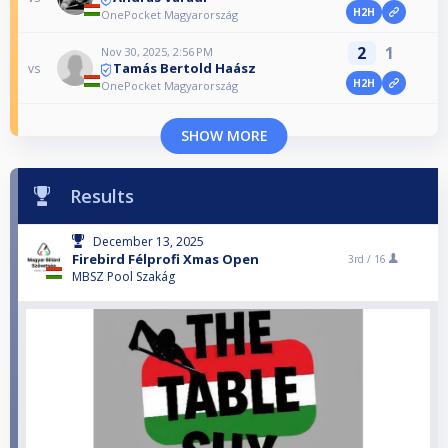
H2H
OnePocket Magyarország
2
1
Nov 30, 2025, 2:56 PM
Tamás Bertold Haász
vs
H2H
OnePocket Magyarország
SHOW MORE
Results
December 13, 2025
Firebird Félprofi Xmas Open
3rd /
16
MBSZ Pool Szakág