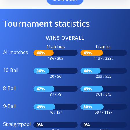
Tournament statistics
WINS OVERALL
Matches
Frames
All matches
46%
49%
136 / 295
1137 / 2337
10-Ball
36%
44%
20 / 56
233 / 525
8-Ball
47%
49%
37 / 78
301 / 612
9-Ball
49%
50%
76 / 154
597 / 1187
Straightpool
0%
0%