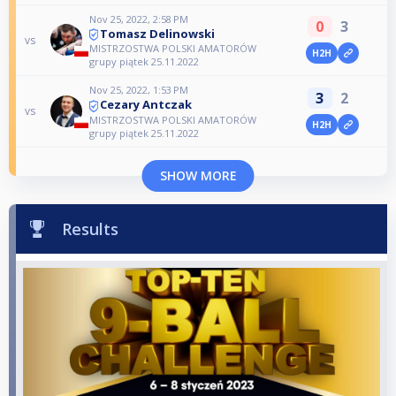
Nov 25, 2022, 2:58 PM
0
3
Tomasz Delinowski
vs
MISTRZOSTWA POLSKI AMATORÓW
H2H
grupy piątek 25.11.2022
Nov 25, 2022, 1:53 PM
3
2
Cezary Antczak
vs
MISTRZOSTWA POLSKI AMATORÓW
H2H
grupy piątek 25.11.2022
SHOW MORE
Results