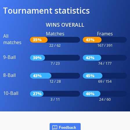
Tournament statistics
WINS OVERALL
Matches
Frames
All
35%
43%
matches
22 / 62
167 / 391
9-Ball
30%
42%
7 / 23
74 / 177
8-Ball
43%
45%
12 / 28
69 / 154
10-Ball
27%
40%
3 / 11
24 / 60
Feedback