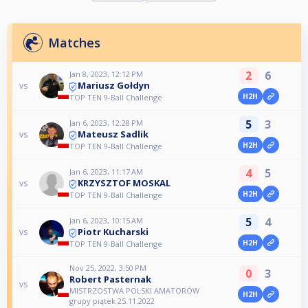
Matches
2
6
Jan 8, 2023, 12:12 PM
Mariusz Gołdyn
vs
H2H
TOP TEN 9-Ball Challenge
5
3
Jan 6, 2023, 12:28 PM
Mateusz Sadlik
vs
H2H
TOP TEN 9-Ball Challenge
4
5
Jan 6, 2023, 11:17 AM
KRZYSZTOF MOSKAL
vs
H2H
TOP TEN 9-Ball Challenge
5
4
Jan 6, 2023, 10:15 AM
Piotr Kucharski
vs
H2H
TOP TEN 9-Ball Challenge
Nov 25, 2022, 3:50 PM
0
3
Robert Pasternak
vs
MISTRZOSTWA POLSKI AMATORÓW
H2H
grupy piątek 25.11.2022