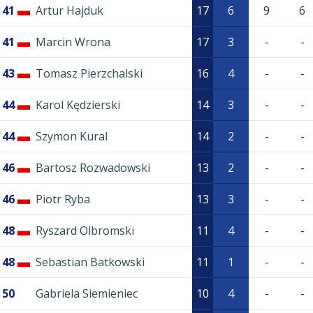
41
Artur Hajduk
17
6
9
6
41
Marcin Wrona
17
3
-
-
43
Tomasz Pierzchalski
16
4
-
-
44
Karol Kędzierski
14
3
-
-
44
Szymon Kural
14
2
-
-
46
Bartosz Rozwadowski
13
2
-
-
46
Piotr Ryba
13
3
-
-
48
Ryszard Olbromski
11
4
-
-
48
Sebastian Batkowski
11
1
-
-
50
Gabriela Siemieniec
10
4
-
-