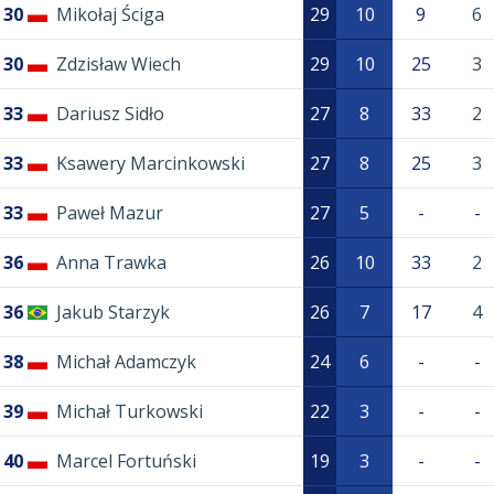
30
Mikołaj Ściga
29
10
9
6
30
Zdzisław Wiech
29
10
25
3
33
Dariusz Sidło
27
8
33
2
33
Ksawery Marcinkowski
27
8
25
3
33
Paweł Mazur
27
5
-
-
36
Anna Trawka
26
10
33
2
36
Jakub Starzyk
26
7
17
4
38
Michał Adamczyk
24
6
-
-
39
Michał Turkowski
22
3
-
-
40
Marcel Fortuński
19
3
-
-