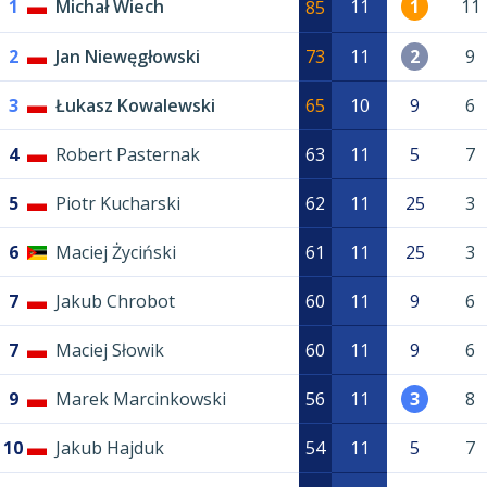
1
Michał Wiech
11
1
11
85
2
Jan Niewęgłowski
73
11
2
9
3
Łukasz Kowalewski
65
10
9
6
4
Robert Pasternak
63
11
5
7
5
Piotr Kucharski
62
11
25
3
6
Maciej Życiński
61
11
25
3
7
Jakub Chrobot
60
11
9
6
7
Maciej Słowik
60
11
9
6
9
Marek Marcinkowski
56
11
3
8
10
Jakub Hajduk
54
11
5
7