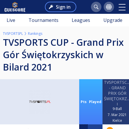
Sign in
Live
Tournaments
Leagues
Upgrade
TVSPORTSPL
Rankings
TVSPORTS CUP - Grand Prix
Gór Świętokrzyskich w
Bilard 2021
TVSPORTSC
- GRAND
PRIX GÓR
ŚWIĘTOKRZY
Pts
Played
I
9-Ball
7. Mar 2021
Kielce