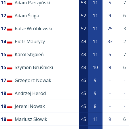
11
Adam Pałczyński
53
11
5
7
12
Adam Ściga
52
11
9
6
12
Rafał Wróblewski
52
11
25
3
14
Piotr Maurycy
49
11
33
2
15
Karol Stępień
48
11
5
7
15
Szymon Bruśnicki
48
10
9
6
17
Grzegorz Nowak
46
9
-
-
18
Andrzej Heród
45
9
-
-
18
Jeremi Nowak
45
8
-
-
18
Mariusz Słowik
45
11
9
6