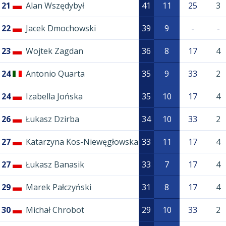
21
Alan Wszędybył
41
11
25
3
22
Jacek Dmochowski
39
9
-
-
23
Wojtek Zagdan
36
8
17
4
24
Antonio Quarta
35
9
33
2
24
Izabella Jońska
35
10
17
4
26
Łukasz Dzirba
34
10
33
2
27
Katarzyna Kos-Niewęgłowska
33
11
17
4
27
Łukasz Banasik
33
7
17
4
29
Marek Pałczyński
31
8
17
4
30
Michał Chrobot
29
10
33
2