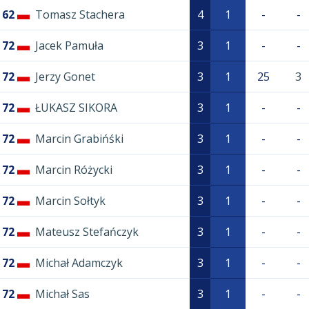
62
Tomasz Stachera
4
1
-
-
72
Jacek Pamuła
3
1
-
-
72
Jerzy Gonet
3
1
25
3
72
ŁUKASZ SIKORA
3
1
-
-
72
Marcin Grabińśki
3
1
-
-
72
Marcin Różycki
3
1
-
-
72
Marcin Sołtyk
3
1
-
-
72
Mateusz Stefańczyk
3
1
-
-
72
Michał Adamczyk
3
1
-
-
72
Michał Sas
3
1
-
-