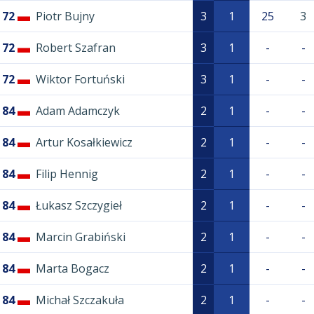
72
Piotr Bujny
3
1
25
3
72
Robert Szafran
3
1
-
-
72
Wiktor Fortuński
3
1
-
-
84
Adam Adamczyk
2
1
-
-
84
Artur Kosałkiewicz
2
1
-
-
84
Filip Hennig
2
1
-
-
84
Łukasz Szczygieł
2
1
-
-
84
Marcin Grabiński
2
1
-
-
84
Marta Bogacz
2
1
-
-
84
Michał Szczakuła
2
1
-
-