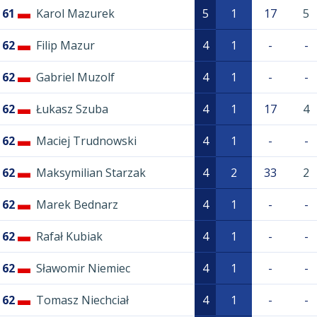
61
Karol Mazurek
5
1
17
5
62
Filip Mazur
4
1
-
-
62
Gabriel Muzolf
4
1
-
-
62
Łukasz Szuba
4
1
17
4
62
Maciej Trudnowski
4
1
-
-
62
Maksymilian Starzak
4
2
33
2
62
Marek Bednarz
4
1
-
-
62
Rafał Kubiak
4
1
-
-
62
Sławomir Niemiec
4
1
-
-
62
Tomasz Niechciał
4
1
-
-