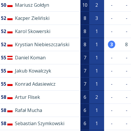
50
Mariusz Gołdyn
10
2
-
-
52
Kacper Zieliński
8
3
-
-
52
Karol Skowerski
8
1
-
-
52
Krystian Niebieszczański
8
1
3
8
55
Daniel Koman
7
1
-
-
55
Jakub Kowalczyk
7
1
-
-
55
Konrad Adasiewicz
7
1
-
-
58
Artur Flisek
6
2
-
-
58
Rafał Mucha
6
1
-
-
58
Sebastian Szymkowski
6
1
-
-