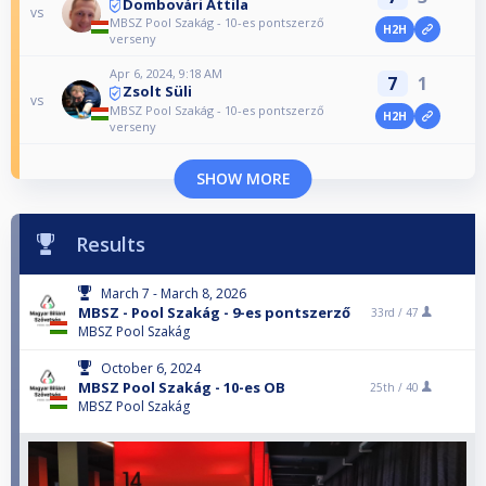
Dombovári Attila
vs
MBSZ Pool Szakág - 10-es pontszerző
H2H
verseny
Apr 6, 2024, 9:18 AM
7
1
Zsolt Süli
vs
MBSZ Pool Szakág - 10-es pontszerző
H2H
verseny
SHOW MORE
Results
March 7 - March 8, 2026
MBSZ - Pool Szakág - 9-es pontszerző
33rd /
47
MBSZ Pool Szakág
October 6, 2024
MBSZ Pool Szakág - 10-es OB
25th /
40
MBSZ Pool Szakág