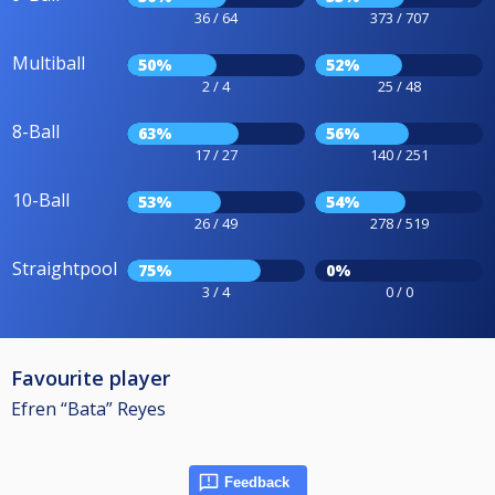
36 / 64
373 / 707
Multiball
50%
52%
2 / 4
25 / 48
8-Ball
63%
56%
17 / 27
140 / 251
10-Ball
53%
54%
26 / 49
278 / 519
Straightpool
75%
0%
3 / 4
0 / 0
Favourite player
Efren “Bata” Reyes
Feedback