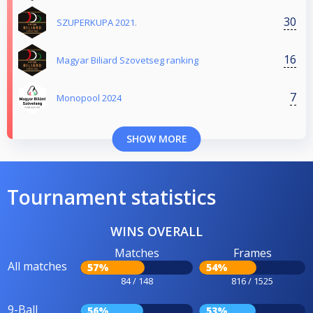
30
SZUPERKUPA 2021.
16
Magyar Biliard Szovetseg ranking
7
Monopool 2024
SHOW MORE
Tournament statistics
WINS OVERALL
Matches
Frames
All matches
57%
54%
84 / 148
816 / 1525
9-Ball
56%
53%