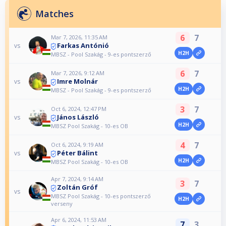
Matches
6
7
Mar 7, 2026, 11:35 AM
Farkas Antónió
vs
H2H
MBSZ - Pool Szakág - 9-es pontszerző
6
7
Mar 7, 2026, 9:12 AM
Imre Molnár
vs
H2H
MBSZ - Pool Szakág - 9-es pontszerző
3
7
Oct 6, 2024, 12:47 PM
János László
vs
H2H
MBSZ Pool Szakág - 10-es OB
4
7
Oct 6, 2024, 9:19 AM
Péter Bálint
vs
H2H
MBSZ Pool Szakág - 10-es OB
Apr 7, 2024, 9:14 AM
3
7
Zoltán Gróf
vs
MBSZ Pool Szakág - 10-es pontszerző
H2H
verseny
Apr 6, 2024, 11:53 AM
7
3