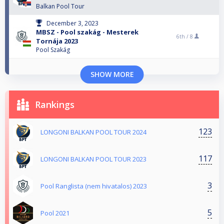
Balkan Pool Tour
December 3, 2023
MBSZ - Pool szakág - Mesterek
6th /
8
Tornája 2023
Pool Szakág
SHOW MORE
Rankings
123
LONGONI BALKAN POOL TOUR 2024
117
LONGONI BALKAN POOL TOUR 2023
3
Pool Ranglista (nem hivatalos) 2023
5
Pool 2021