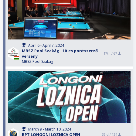
April 6 - April 7, 2024
MBSZ Pool Szakág - 10-es pontszerző
17th /
67
verseny
MBSZ Pool Szakág
March 9 - March 10, 2024
BPT LONGONI LOZNICA OPEN
33rd /
124