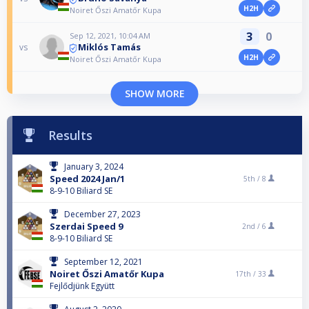
H2H
Noiret Őszi Amatőr Kupa
3
0
Sep 12, 2021, 10:04 AM
Miklós Tamás
vs
H2H
Noiret Őszi Amatőr Kupa
SHOW MORE
Results
January 3, 2024
Speed 2024 Jan/1
5th /
8
8-9-10 Biliard SE
December 27, 2023
Szerdai Speed 9
2nd /
6
8-9-10 Biliard SE
September 12, 2021
Noiret Őszi Amatőr Kupa
17th /
33
Fejlődjünk Együtt