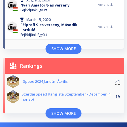
August 2, 2020
Nyári Amatőr 8-as verseny
9th /
32
Fejlődjünk Együtt
March 15, 2020
Félprofi 9-es verseny, Második
9th /
35
Forduló!
Fejlődjünk Együtt
SHOW MORE
Rankings
21
Speed 2024 Január- Április
Szerdai Speed Ranglista Szeptember - December (4
16
hónap)
SHOW MORE