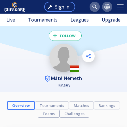
Sign in
Live
Tournaments
Leagues
Upgrade
FOLLOW
Máté Németh
Hungary
Overview
Tournaments
Matches
Rankings
Teams
Challenges