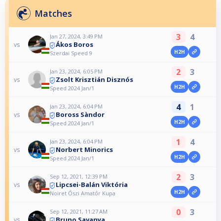
Matches
3
4
Jan 27, 2024, 3:49 PM
Ákos Boros
vs
H2H
Szerdai Speed 9
2
3
Jan 23, 2024, 6:05 PM
Zsolt Krisztián Disznós
vs
H2H
Speed 2024 Jan/1
4
1
Jan 23, 2024, 6:04 PM
Boross Sàndor
vs
H2H
Speed 2024 Jan/1
1
4
Jan 23, 2024, 6:04 PM
Norbert Minorics
vs
H2H
Speed 2024 Jan/1
2
3
Sep 12, 2021, 12:39 PM
Lipcsei-Balán Viktória
vs
H2H
Noiret Őszi Amatőr Kupa
0
3
Sep 12, 2021, 11:27 AM
Bruno Savanya
vs