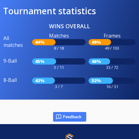
Tournament statistics
WINS OVERALL
Matches
Frames
All
44%
48%
matches
8 / 18
49 / 103
9-Ball
45%
46%
5 / 11
33 / 72
8-Ball
43%
52%
3 / 7
16 / 31
Feedback