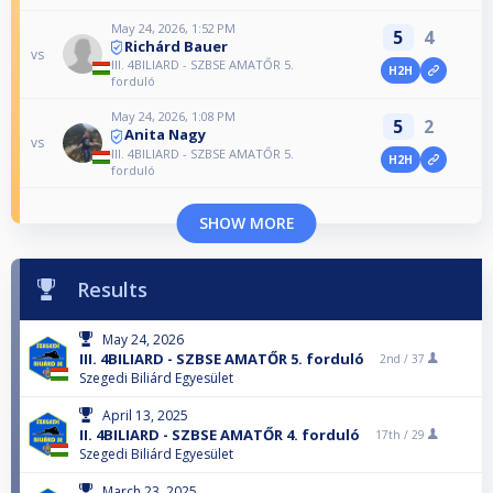
May 24, 2026, 1:52 PM
5
4
Richárd Bauer
vs
III. 4BILIARD - SZBSE AMATŐR 5.
H2H
forduló
May 24, 2026, 1:08 PM
5
2
Anita Nagy
vs
III. 4BILIARD - SZBSE AMATŐR 5.
H2H
forduló
SHOW MORE
Results
May 24, 2026
III. 4BILIARD - SZBSE AMATŐR 5. forduló
2nd /
37
Szegedi Biliárd Egyesület
April 13, 2025
II. 4BILIARD - SZBSE AMATŐR 4. forduló
17th /
29
Szegedi Biliárd Egyesület
March 23, 2025