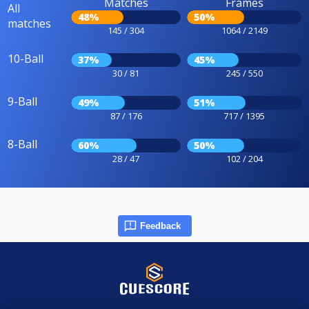
Matches
Frames
All
48%
50%
matches
145 / 304
1064 / 2149
10-Ball
37%
45%
30 / 81
245 / 550
9-Ball
49%
51%
87 / 176
717 / 1395
8-Ball
60%
50%
28 / 47
102 / 204
Feedback