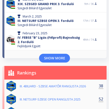
XIX. SZEGED GRAND PRIX 3. forduló
9th /
36
Szegedi Biliárd Egyesület
March 2, 2025
III. NETSURF SZBSE OPEN 3. forduló
17th /
37
Szegedi Biliárd Egyesület
February 23, 2025
IV. FEBSE "B" Ligás (Félprofi) Bajnokság
49th /
74
2. Forduló
Fejlődjünk Együtt
SHOW MORE
Rankings
38
III. 4BILIARD - SZBSE AMATŐR RANGLISTA 2026
52
III. NETSURF-SZBSE OPEN RANGLISTA 2025