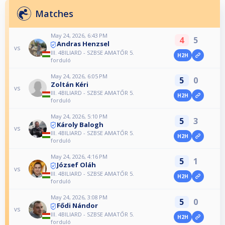
Matches
May 24, 2026, 6:43 PM
4
5
Andras Henzsel
vs
III. 4BILIARD - SZBSE AMATŐR 5.
H2H
forduló
May 24, 2026, 6:05 PM
5
0
Zoltán Kéri
vs
III. 4BILIARD - SZBSE AMATŐR 5.
H2H
forduló
May 24, 2026, 5:10 PM
5
3
Károly Balogh
vs
III. 4BILIARD - SZBSE AMATŐR 5.
H2H
forduló
May 24, 2026, 4:16 PM
5
1
József Oláh
vs
III. 4BILIARD - SZBSE AMATŐR 5.
H2H
forduló
May 24, 2026, 3:08 PM
5
0
Fődi Nándor
vs
III. 4BILIARD - SZBSE AMATŐR 5.
H2H
forduló