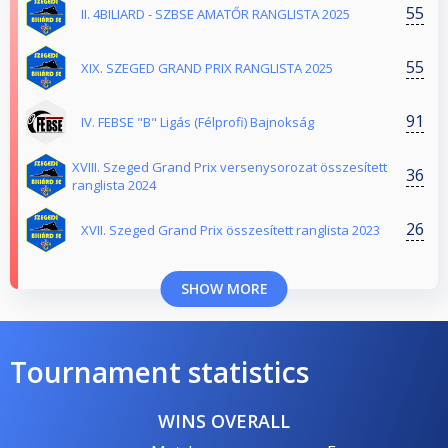
55
II. 4BILIARD - SZBSE AMATŐR RANGLISTA 2025
55
XIX. SZEGED GRAND PRIX RANGLISTA 2025
91
IV. FEBSE "B" Ligás (Félprofi) Bajnokság
XVIII. Szeged Grand Prix versenysorozat összesített
36
ranglista 2024
26
XVII. Szeged Grand Prix összesített ranglista 2023
SHOW MORE
Tournament statistics
WINS OVERALL