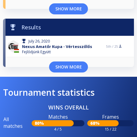
SHOW MORE
Results
July 26, 2020
Nexus Amatőr Kupa - Vértesszőlős
5th /
25
Fejlődjünk Együtt
SHOW MORE
Tournament statistics
WINS OVERALL
Matches
Frames
All
80%
68%
matches
4 / 5
15 / 22