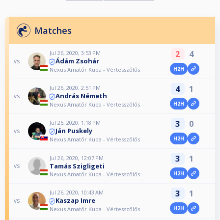
Matches
2
4
Jul 26, 2020, 3:53 PM
Ádám Zsohár
vs
H2H
Nexus Amatőr Kupa - Vértesszőlős
4
1
Jul 26, 2020, 2:51 PM
András Németh
vs
H2H
Nexus Amatőr Kupa - Vértesszőlős
3
0
Jul 26, 2020, 1:18 PM
Ján Puskely
vs
H2H
Nexus Amatőr Kupa - Vértesszőlős
3
1
Jul 26, 2020, 12:07 PM
Tamás Szigligeti
vs
H2H
Nexus Amatőr Kupa - Vértesszőlős
3
1
Jul 26, 2020, 10:43 AM
Kaszap Imre
vs
H2H
Nexus Amatőr Kupa - Vértesszőlős