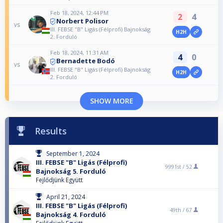
Feb 18, 2024, 12:44 PM
2
4
Norbert Polisor
vs
III. FEBSE "B" Ligás (Félprofi) Bajnokság
H2H
2. Forduló
Feb 18, 2024, 11:31 AM
4
0
Bernadette Bodó
vs
III. FEBSE "B" Ligás (Félprofi) Bajnokság
H2H
2. Forduló
SHOW MORE
Results
September 1, 2024
III. FEBSE "B" Ligás (Félprofi)
9991st /
52
Bajnokság 5. Forduló
Fejlődjünk Együtt
April 21, 2024
III. FEBSE "B" Ligás (Félprofi)
49th /
67
Bajnokság 4. Forduló