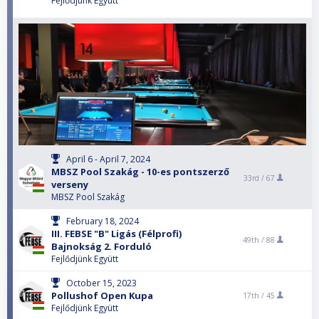
Fejlődjünk Együtt
April 6 - April 7, 2024
MBSZ Pool Szakág - 10-es pontszerző
33rd /
67
verseny
MBSZ Pool Szakág
February 18, 2024
III. FEBSE "B" Ligás (Félprofi)
49th /
88
Bajnokság 2. Forduló
Fejlődjünk Együtt
October 15, 2023
Pollushof Open Kupa
17th /
45
Fejlődjünk Együtt