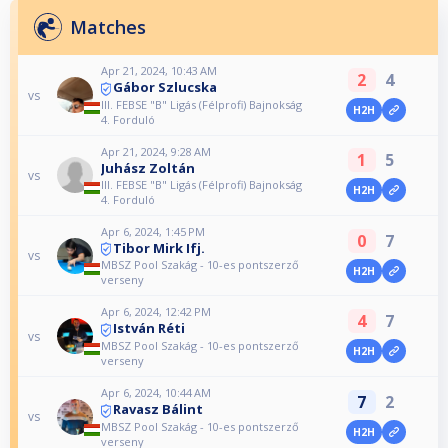
Matches
Apr 21, 2024, 10:43 AM
2
4
Gábor Szlucska
vs
III. FEBSE "B" Ligás (Félprofi) Bajnokság
H2H
4. Forduló
Apr 21, 2024, 9:28 AM
1
5
Juhász Zoltán
vs
III. FEBSE "B" Ligás (Félprofi) Bajnokság
H2H
4. Forduló
Apr 6, 2024, 1:45 PM
0
7
Tibor Mirk Ifj.
vs
MBSZ Pool Szakág - 10-es pontszerző
H2H
verseny
Apr 6, 2024, 12:42 PM
4
7
István Réti
vs
MBSZ Pool Szakág - 10-es pontszerző
H2H
verseny
Apr 6, 2024, 10:44 AM
7
2
Ravasz Bálint
vs
MBSZ Pool Szakág - 10-es pontszerző
H2H
verseny