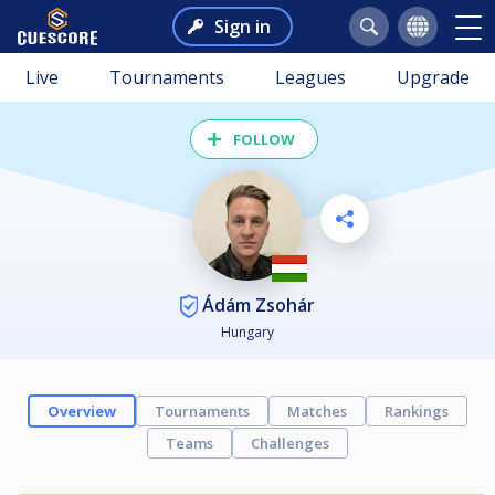
Sign in
Live
Tournaments
Leagues
Upgrade
FOLLOW
Ádám Zsohár
Hungary
Overview
Tournaments
Matches
Rankings
Teams
Challenges