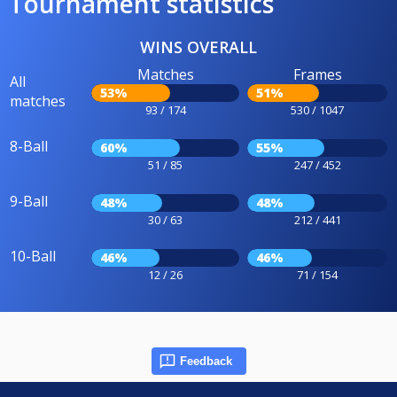
Tournament statistics
WINS OVERALL
Matches
Frames
All
53%
51%
matches
93 / 174
530 / 1047
8-Ball
60%
55%
51 / 85
247 / 452
9-Ball
48%
48%
30 / 63
212 / 441
10-Ball
46%
46%
12 / 26
71 / 154
Feedback