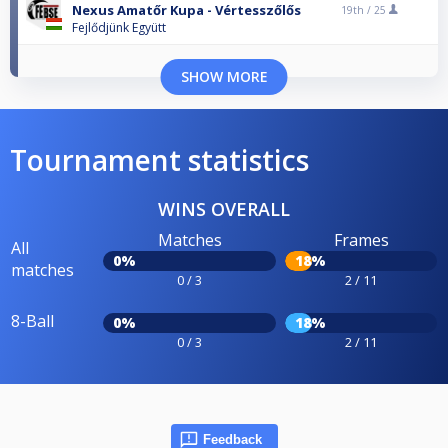
Nexus Amatőr Kupa - Vértesszőlős
19th /
25
Fejlődjünk Együtt
SHOW MORE
Tournament statistics
WINS OVERALL
Matches
Frames
All
0%
18%
matches
0 / 3
2 / 11
8-Ball
0%
18%
0 / 3
2 / 11
Feedback