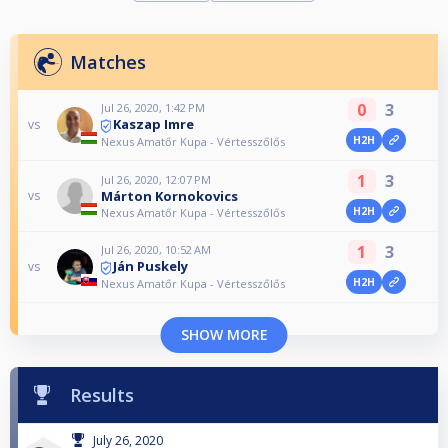
Matches
0
3
Jul 26, 2020, 1:42 PM
Kaszap Imre
vs
H2H
Nexus Amatőr Kupa - Vértesszőlős
1
3
Jul 26, 2020, 12:07 PM
Márton Kornokovics
vs
H2H
Nexus Amatőr Kupa - Vértesszőlős
1
3
Jul 26, 2020, 10:52 AM
Ján Puskely
vs
H2H
Nexus Amatőr Kupa - Vértesszőlős
SHOW MORE
Results
July 26, 2020