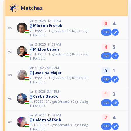
Matches
Jan 5, 2025, 12:19 PM
0
4
Márton Prorok
vs
V. FEBSE "C" Ligás (Amatőr) Bajnokság
H2H
1. Forduló
Jan 5, 2025, 11:02 AM
4
5
Miklos Urban
vs
V. FEBSE "C" Ligás (Amatőr) Bajnokság
H2H
1. Forduló
Jan 5, 2025, 9:12 AM
5
1
Jusztina Major
vs
V. FEBSE "C" Ligás (Amatőr) Bajnokság
H2H
1. Forduló
Jan 8, 2023, 2:14 PM
1
3
Csaba Bebők
vs
III. FEBSE "C" Ligás (Amatőr) Bajnokság
H2H
1. Forduló
Jan 8, 2023, 11:48 AM
2
4
Balàzs Sáfárik
vs
III. FEBSE "C" Ligás (Amatőr) Bajnokság
H2H
1. Forduló