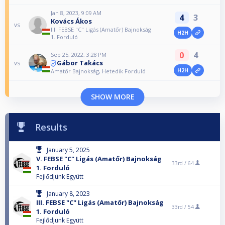
Jan 8, 2023, 9:09 AM
4
3
Kovács Ákos
vs
III. FEBSE "C" Ligás (Amatőr) Bajnokság
H2H
1. Forduló
0
4
Sep 25, 2022, 3:28 PM
Gábor Takács
vs
H2H
Amatőr Bajnokság, Hetedik Forduló
SHOW MORE
Results
January 5, 2025
V. FEBSE "C" Ligás (Amatőr) Bajnokság
33rd /
64
1. Forduló
Fejlődjünk Együtt
January 8, 2023
III. FEBSE "C" Ligás (Amatőr) Bajnokság
33rd /
54
1. Forduló
Fejlődjünk Együtt