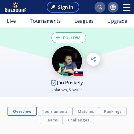
Sign in
Live
Tournaments
Leagues
Upgrade
FOLLOW
Ján Puskely
kolarovo, Slovakia
Overview
Tournaments
Matches
Rankings
Teams
Challenges