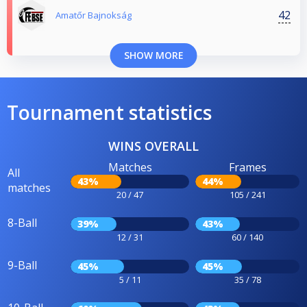
42
Amatőr Bajnokság
SHOW MORE
Tournament statistics
WINS OVERALL
Matches
Frames
All
43%
44%
matches
20 / 47
105 / 241
8-Ball
39%
43%
12 / 31
60 / 140
9-Ball
45%
45%
5 / 11
35 / 78