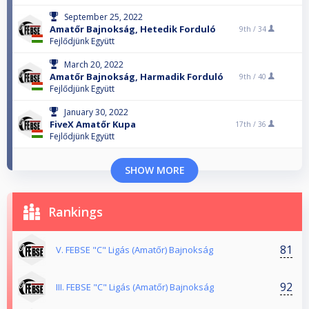
September 25, 2022
Amatőr Bajnokság, Hetedik Forduló
9th /
34
Fejlődjünk Együtt
March 20, 2022
Amatőr Bajnokság, Harmadik Forduló
9th /
40
Fejlődjünk Együtt
January 30, 2022
FiveX Amatőr Kupa
17th /
36
Fejlődjünk Együtt
SHOW MORE
Rankings
81
V. FEBSE "C" Ligás (Amatőr) Bajnokság
92
III. FEBSE "C" Ligás (Amatőr) Bajnokság