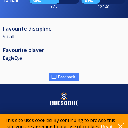
10-Ball
60%
43%
3 / 5
10 / 23
Favourite discipline
9 ball
Favourite player
EagleEye
Feedback
© 2015-2026 CueScore International
This site uses cookies! By continuing to browse this
site you are agreeing to our use of cookies.
Read