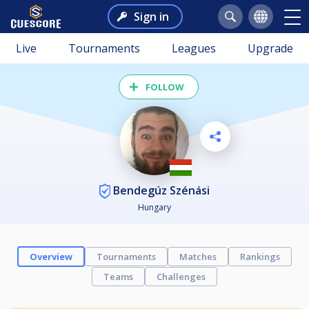
Sign in
Live
Tournaments
Leagues
Upgrade
FOLLOW
Bendegúz Szénási
Hungary
Overview
Tournaments
Matches
Rankings
Teams
Challenges