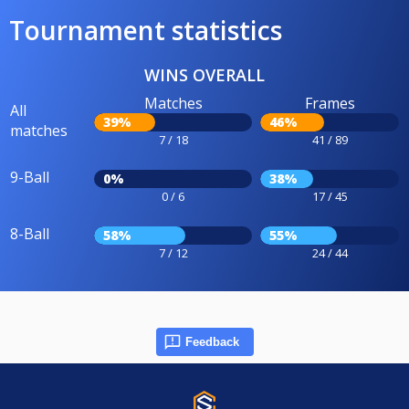
Tournament statistics
WINS OVERALL
Matches
Frames
All
39%
46%
matches
7 / 18
41 / 89
9-Ball
0%
38%
0 / 6
17 / 45
8-Ball
58%
55%
7 / 12
24 / 44
Feedback