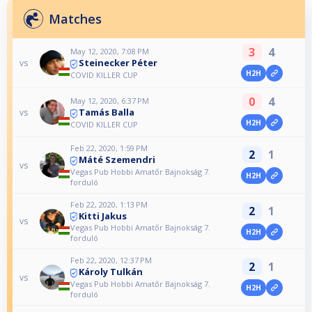
Matches
3
4
May 12, 2020, 7:08 PM
Steinecker Péter
vs
H2H
COVID KILLER CUP
0
4
May 12, 2020, 6:37 PM
Tamás Balla
vs
H2H
COVID KILLER CUP
Feb 22, 2020, 1:59 PM
2
1
Máté Szemendri
vs
Vegas Pub Hobbi Amatőr Bajnokság 7.
H2H
forduló
Feb 22, 2020, 1:13 PM
2
1
Kitti Jakus
vs
Vegas Pub Hobbi Amatőr Bajnokság 7.
H2H
forduló
Feb 22, 2020, 12:37 PM
2
1
Károly Tulkán
vs
Vegas Pub Hobbi Amatőr Bajnokság 7.
H2H
forduló