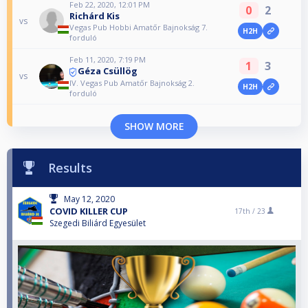
Feb 22, 2020, 12:01 PM
0
2
Richárd Kis
vs
Vegas Pub Hobbi Amatőr Bajnokság 7.
H2H
forduló
Feb 11, 2020, 7:19 PM
1
3
Géza Csüllög
vs
IV. Vegas Pub Amatőr Bajnokság 2.
H2H
forduló
SHOW MORE
Results
May 12, 2020
COVID KILLER CUP
17th /
23
Szegedi Biliárd Egyesület