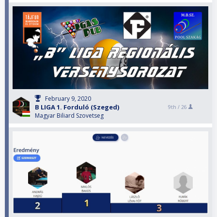
February 9, 2020
B LIGA 1. Forduló (Szeged)
9th /
26
Magyar Biliard Szovetseg