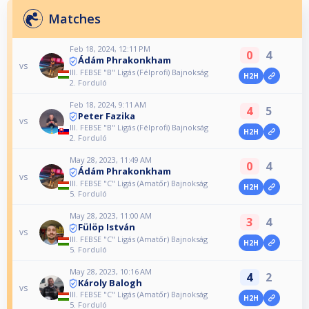
Matches
Feb 18, 2024, 12:11 PM
0
4
Ádám Phrakonkham
vs
III. FEBSE "B" Ligás (Félprofi) Bajnokság
H2H
2. Forduló
Feb 18, 2024, 9:11 AM
4
5
Peter Fazika
vs
III. FEBSE "B" Ligás (Félprofi) Bajnokság
H2H
2. Forduló
May 28, 2023, 11:49 AM
0
4
Ádám Phrakonkham
vs
III. FEBSE "C" Ligás (Amatőr) Bajnokság
H2H
5. Forduló
May 28, 2023, 11:00 AM
3
4
Fülöp István
vs
III. FEBSE "C" Ligás (Amatőr) Bajnokság
H2H
5. Forduló
May 28, 2023, 10:16 AM
4
2
Károly Balogh
vs
III. FEBSE "C" Ligás (Amatőr) Bajnokság
H2H
5. Forduló