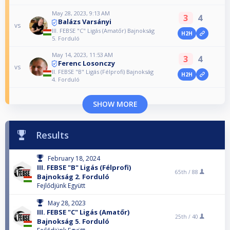
May 28, 2023, 9:13 AM
3
4
Balázs Varsányi
vs
III. FEBSE "C" Ligás (Amatőr) Bajnokság
H2H
5. Forduló
May 14, 2023, 11:53 AM
3
4
Ferenc Losonczy
vs
II. FEBSE "B" Ligás (Félprofi) Bajnokság
H2H
4. Forduló
SHOW MORE
Results
February 18, 2024
III. FEBSE "B" Ligás (Félprofi)
65th /
88
Bajnokság 2. Forduló
Fejlődjünk Együtt
May 28, 2023
III. FEBSE "C" Ligás (Amatőr)
25th /
40
Bajnokság 5. Forduló