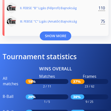
110
II. FEBSE "B" Ligás (Félprofi) Bajnokság
75
III. FEBSE "C" Ligás (Amatőr) Bajnokság
SHOW MORE
Tournament statistics
WINS OVERALL
Matches
Frames
All
18%
37%
matches
2 / 11
23 / 62
8-Ball
20%
36%
1 / 5
9 / 25