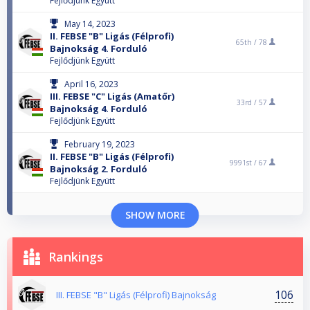
Fejlődjünk Együtt
May 14, 2023
II. FEBSE "B" Ligás (Félprofi)
65th /
78
Bajnokság 4. Forduló
Fejlődjünk Együtt
April 16, 2023
III. FEBSE "C" Ligás (Amatőr)
33rd /
57
Bajnokság 4. Forduló
Fejlődjünk Együtt
February 19, 2023
II. FEBSE "B" Ligás (Félprofi)
9991st /
67
Bajnokság 2. Forduló
Fejlődjünk Együtt
SHOW MORE
Rankings
106
III. FEBSE "B" Ligás (Félprofi) Bajnokság