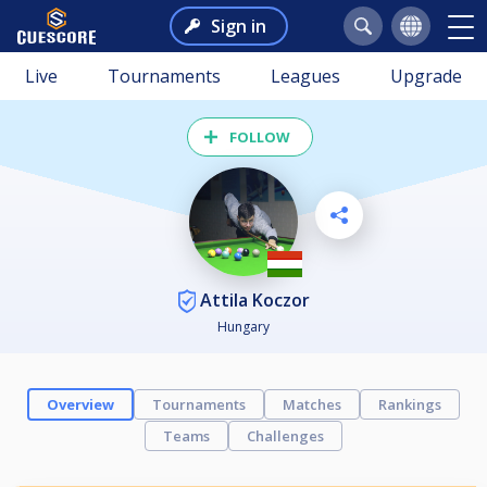
Sign in
Live
Tournaments
Leagues
Upgrade
FOLLOW
Attila Koczor
Hungary
Overview
Tournaments
Matches
Rankings
Teams
Challenges