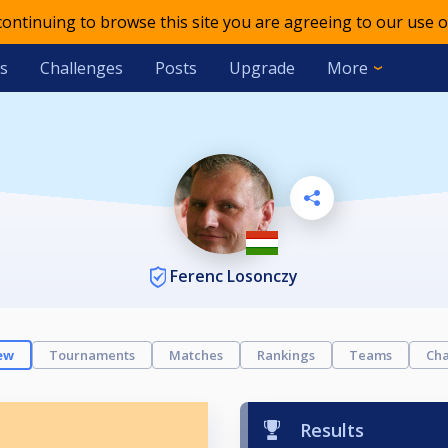
 continuing to browse this site you are agreeing to our use o
s
Challenges
Posts
Upgrade
More
Ferenc Losonczy
ew
Tournaments
Matches
Rankings
Teams
Cha
Results