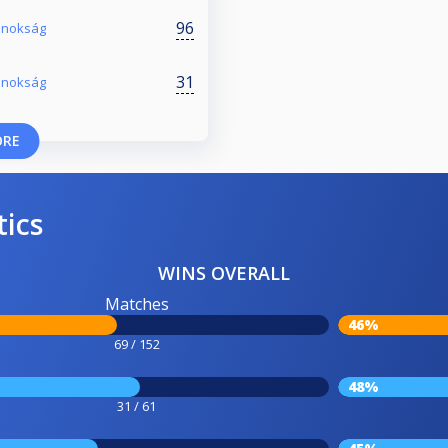
96
Bajnokság
31
ajnokság
ORE
tics
WINS OVERALL
Matches
46%
69 / 152
48%
31 / 61