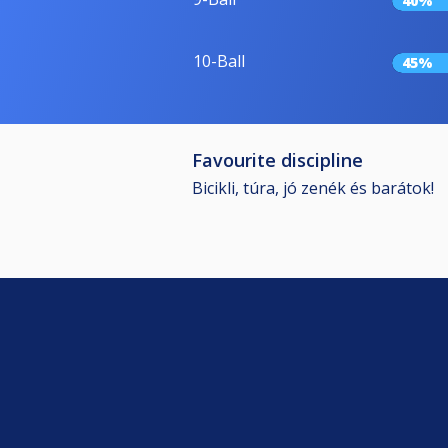
40%
10-Ball
45%
Favourite discipline
Bicikli, túra, jó zenék és barátok!