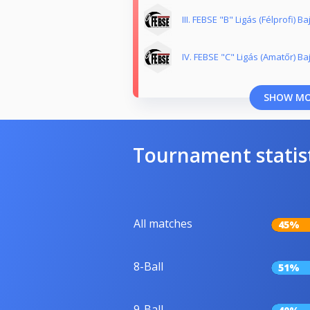
III. FEBSE "B" Ligás (Félprofi) 
IV. FEBSE "C" Ligás (Amatőr) B
SHOW M
Tournament statis
All matches
45%
8-Ball
51%
9-Ball