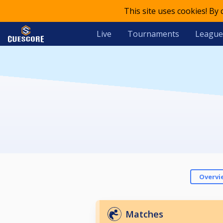
This site uses cookies! By
Live
Tournaments
League
Overvi
Matches