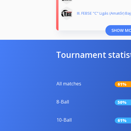
III. FEBSE "C" Ligás (Amatőr) B
SHOW M
Tournament statis
All matches
61%
8-Ball
50%
10-Ball
61%