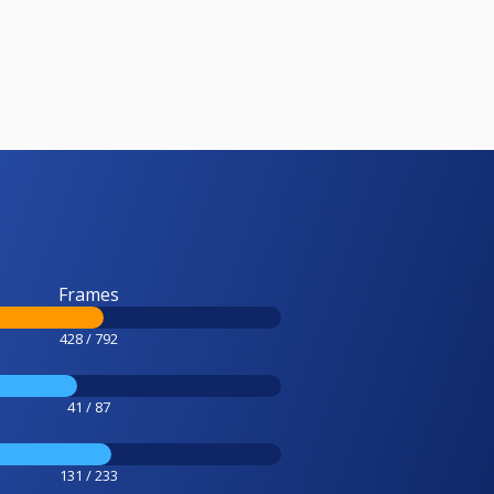
Frames
428 / 792
41 / 87
131 / 233