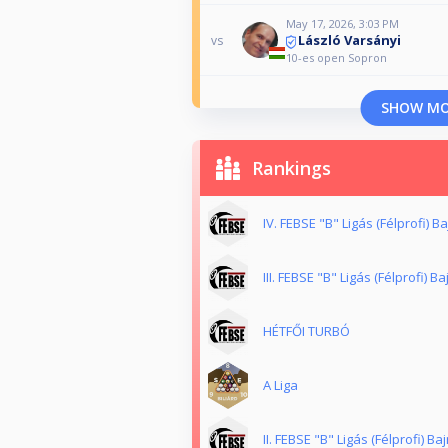
May 17, 2026, 3:03 PM
László Varsányi
vs
10-es open Sopron
SHOW M
Rankings
IV. FEBSE "B" Ligás (Félprofi) 
III. FEBSE "B" Ligás (Félprofi) 
HÉTFŐI TURBÓ
A Liga
II. FEBSE "B" Ligás (Félprofi) B