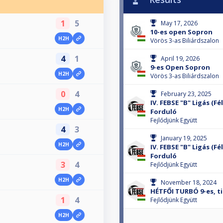
1
5
May 17, 2026
10-es open Sopron
H2H
Vörös 3-as Biliárdszalon
4
1
April 19, 2026
9-es Open Sopron
H2H
Vörös 3-as Biliárdszalon
0
4
February 23, 2025
IV. FEBSE "B" Ligás (Fé
H2H
Forduló
Fejlődjünk Együtt
4
3
January 19, 2025
H2H
IV. FEBSE "B" Ligás (Fé
Forduló
3
4
Fejlődjünk Együtt
H2H
November 18, 2024
HÉTFŐI TURBÓ 9-es, ti
1
4
Fejlődjünk Együtt
H2H