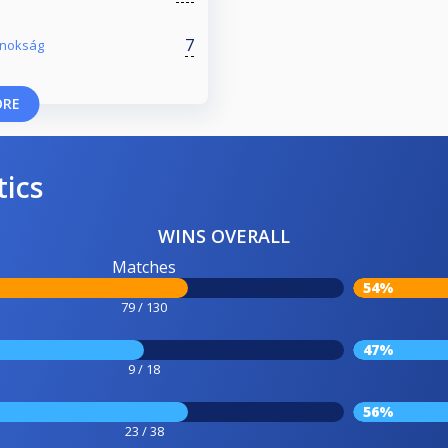
7
ajnokság
ORE
tics
WINS OVERALL
Matches
54%
79 / 130
47%
9 / 18
56%
23 / 38