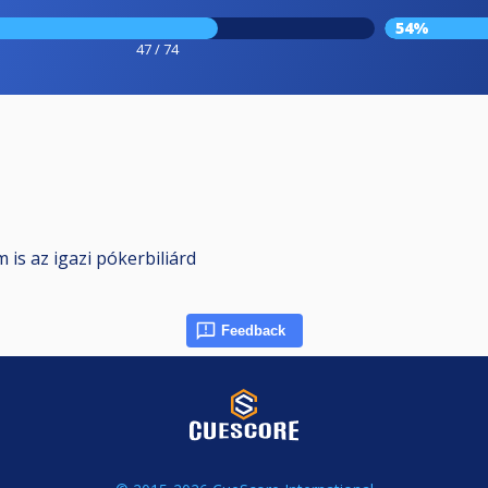
54%
47 / 74
 is az igazi pókerbiliárd
Feedback