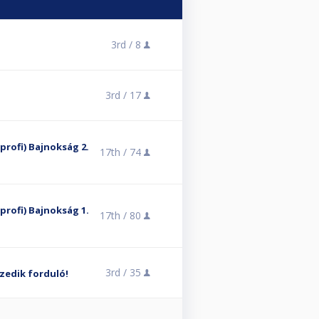
3rd /
8
3rd /
17
lprofi) Bajnokság 2.
17th /
74
lprofi) Bajnokság 1.
17th /
80
3rd /
35
zedik forduló!