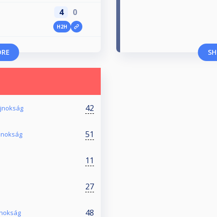
4
0
H2H
ORE
SH
42
Bajnokság
51
Bajnokság
11
27
48
ajnokság