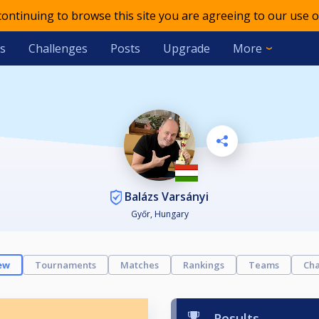
 continuing to browse this site you are agreeing to our use o
s
Challenges
Posts
Upgrade
More
Balázs Varsányi
Győr, Hungary
ew
Tournaments
Matches
Rankings
Teams
Cha
Results