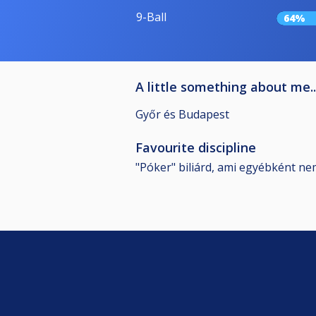
9-Ball
64%
A little something about me..
Győr és Budapest
Favourite discipline
"Póker" biliárd, ami egyébként nem