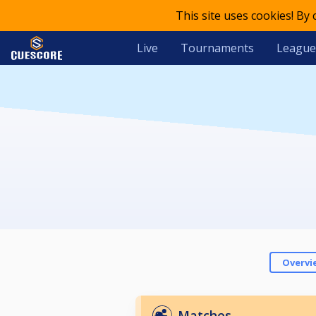
This site uses cookies! By
Live
Tournaments
League
Overvi
Matches