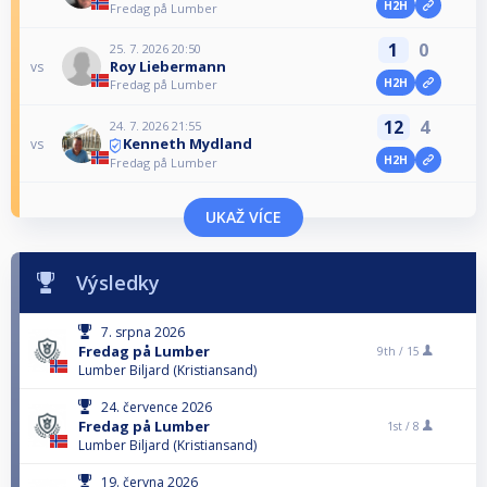
H2H
Fredag på Lumber
1
0
25. 7. 2026 20:50
Roy Liebermann
vs
H2H
Fredag på Lumber
12
4
24. 7. 2026 21:55
Kenneth Mydland
vs
H2H
Fredag på Lumber
UKAŽ VÍCE
Výsledky
7. srpna 2026
Fredag på Lumber
9th /
15
Lumber Biljard (Kristiansand)
24. července 2026
Fredag på Lumber
1st /
8
Lumber Biljard (Kristiansand)
19. června 2026