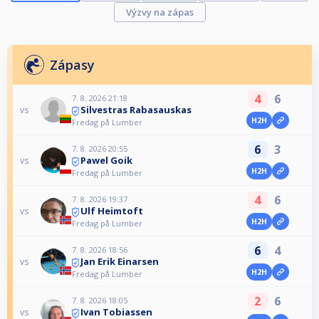
Výzvy na zápas
Zápasy
4
6
7. 8. 2026 21:18
Silvestras Rabasauskas
vs
H2H
Fredag på Lumber
6
3
7. 8. 2026 20:55
Pawel Goik
vs
H2H
Fredag på Lumber
4
6
7. 8. 2026 19:37
Ulf Heimtoft
vs
H2H
Fredag på Lumber
6
4
7. 8. 2026 18:56
Jan Erik Einarsen
vs
H2H
Fredag på Lumber
2
6
7. 8. 2026 18:05
Ivan Tobiassen
vs