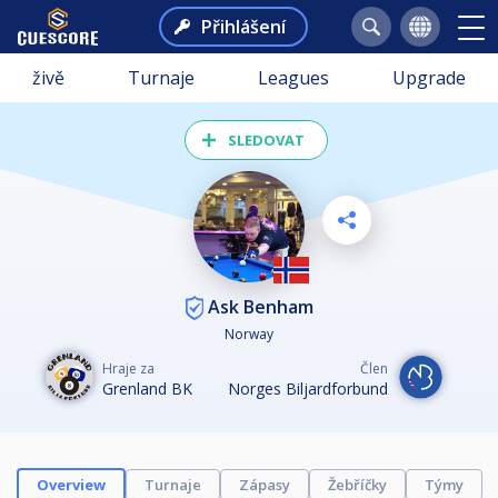
Přihlášení
živě
Turnaje
Leagues
Upgrade
SLEDOVAT
Ask Benham
Norway
Hraje za
Člen
Grenland BK
Norges Biljardforbund
Overview
Turnaje
Zápasy
Žebříčky
Týmy