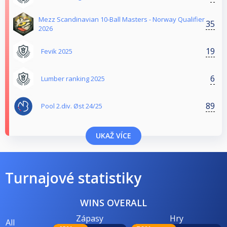
Mezz Scandinavian 10-Ball Masters - Norway Qualifier
35
2026
19
Fevik 2025
6
Lumber ranking 2025
89
Pool 2.div. Øst 24/25
UKAŽ VÍCE
Turnajové statistiky
WINS OVERALL
Zápasy
Hry
All