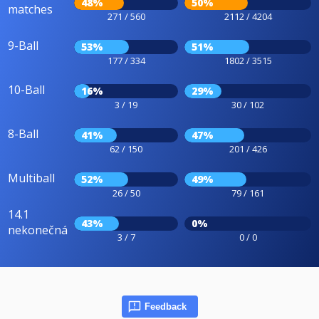
48%
50%
matches
271 / 560
2112 / 4204
9-Ball
53%
51%
177 / 334
1802 / 3515
10-Ball
16%
29%
3 / 19
30 / 102
8-Ball
41%
47%
62 / 150
201 / 426
Multiball
52%
49%
26 / 50
79 / 161
14.1
43%
0%
nekonečná
3 / 7
0 / 0
Feedback