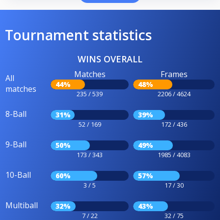
Tournament statistics
WINS OVERALL
Matches
Frames
All
44%
48%
matches
235 / 539
2206 / 4624
8-Ball
31%
39%
52 / 169
172 / 436
9-Ball
50%
49%
173 / 343
1985 / 4083
10-Ball
60%
57%
3 / 5
17 / 30
Multiball
32%
43%
7 / 22
32 / 75