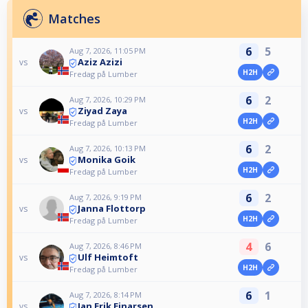
Matches
6
5
Aug 7, 2026, 11:05 PM
Aziz Azizi
vs
H2H
Fredag på Lumber
6
2
Aug 7, 2026, 10:29 PM
Ziyad Zaya
vs
H2H
Fredag på Lumber
6
2
Aug 7, 2026, 10:13 PM
Monika Goik
vs
H2H
Fredag på Lumber
6
2
Aug 7, 2026, 9:19 PM
Janna Flottorp
vs
H2H
Fredag på Lumber
4
6
Aug 7, 2026, 8:46 PM
Ulf Heimtoft
vs
H2H
Fredag på Lumber
6
1
Aug 7, 2026, 8:14 PM
Jan Erik Einarsen
vs