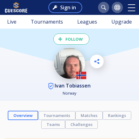
Sign in
Live
Tournaments
Leagues
Upgrade
FOLLOW
Ivan Tobiassen
Norway
Overview
Tournaments
Matches
Rankings
Teams
Challenges