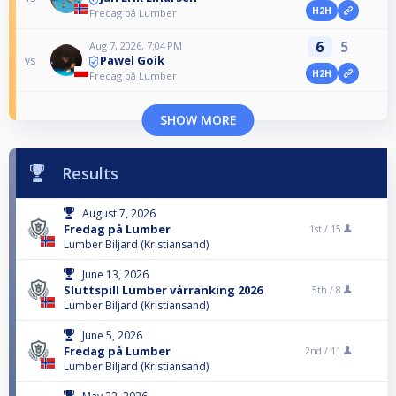
H2H
Fredag på Lumber
6
5
Aug 7, 2026, 7:04 PM
Pawel Goik
vs
H2H
Fredag på Lumber
SHOW MORE
Results
August 7, 2026
Fredag på Lumber
1st /
15
Lumber Biljard (Kristiansand)
June 13, 2026
Sluttspill Lumber vårranking 2026
5th /
8
Lumber Biljard (Kristiansand)
June 5, 2026
Fredag på Lumber
2nd /
11
Lumber Biljard (Kristiansand)