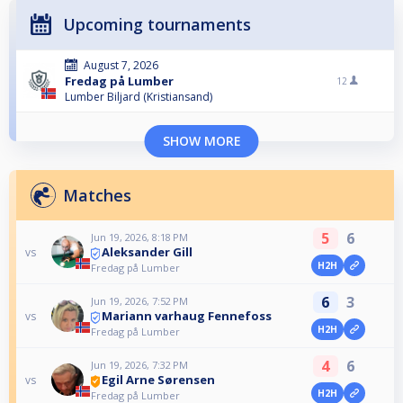
Upcoming tournaments
August 7, 2026
Fredag på Lumber
12
Lumber Biljard (Kristiansand)
SHOW MORE
Matches
5
6
Jun 19, 2026, 8:18 PM
Aleksander Gill
vs
H2H
Fredag på Lumber
6
3
Jun 19, 2026, 7:52 PM
Mariann varhaug Fennefoss
vs
H2H
Fredag på Lumber
4
6
Jun 19, 2026, 7:32 PM
Egil Arne Sørensen
vs
H2H
Fredag på Lumber