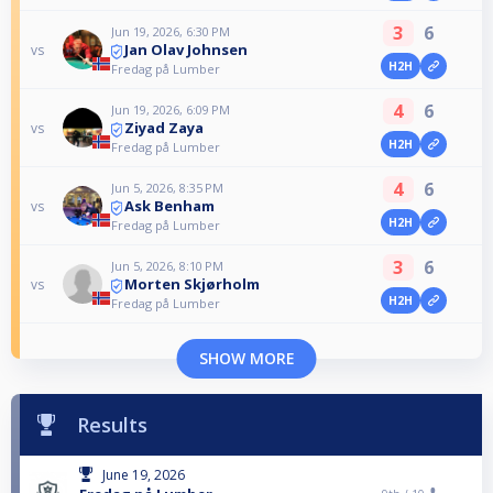
3
6
Jun 19, 2026, 6:30 PM
Jan Olav Johnsen
vs
H2H
Fredag på Lumber
4
6
Jun 19, 2026, 6:09 PM
Ziyad Zaya
vs
H2H
Fredag på Lumber
4
6
Jun 5, 2026, 8:35 PM
Ask Benham
vs
H2H
Fredag på Lumber
3
6
Jun 5, 2026, 8:10 PM
Morten Skjørholm
vs
H2H
Fredag på Lumber
SHOW MORE
Results
June 19, 2026