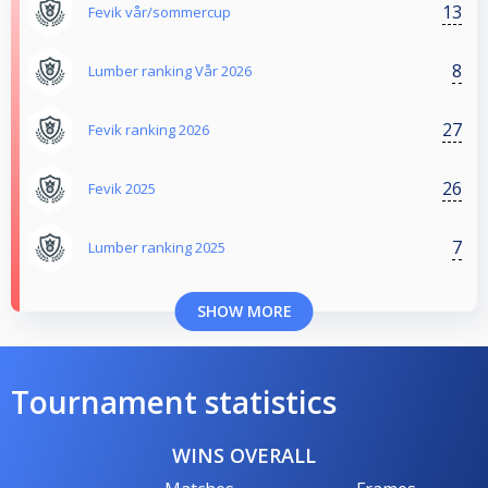
13
Fevik vår/sommercup
8
Lumber ranking Vår 2026
27
Fevik ranking 2026
26
Fevik 2025
7
Lumber ranking 2025
SHOW MORE
Tournament statistics
WINS OVERALL