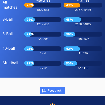
Matches
Frames
All
26%
43%
matches
180 / 683
2367 / 5486
9-Ball
29%
45%
125 / 430
2158 / 4815
8-Ball
21%
30%
42 / 204
156 / 526
10-Ball
25%
42%
1 / 4
11 / 26
Multiball
27%
35%
12 / 45
42 / 119
Feedback