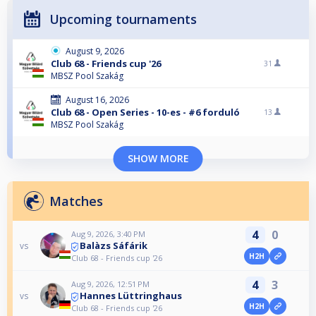
Upcoming tournaments
August 9, 2026
Club 68 - Friends cup '26
31
MBSZ Pool Szakág
August 16, 2026
Club 68 - Open Series - 10-es - #6 forduló
13
MBSZ Pool Szakág
SHOW MORE
Matches
4
0
Aug 9, 2026, 3:40 PM
Balàzs Sáfárik
vs
H2H
Club 68 - Friends cup '26
4
3
Aug 9, 2026, 12:51 PM
Hannes Lüttringhaus
vs
H2H
Club 68 - Friends cup '26