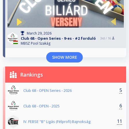
March 29, 2026
Club 68 - Open Series - 9-es - #2 forduló
3rd /
16
MBSZ Pool Szakág
SHOW MORE
Rankings
5
Club 68 - OPEN Series - 2026
6
Club 68 - OPEN - 2025
11
IV. FEBSE "B" Ligás (Félprofi) Bajnokság