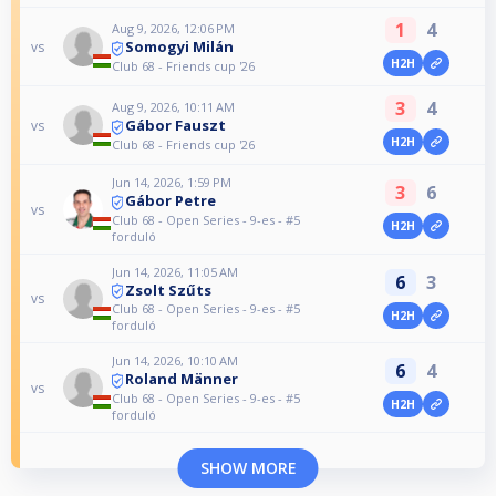
1
4
Aug 9, 2026, 12:06 PM
Somogyi Milán
vs
H2H
Club 68 - Friends cup '26
3
4
Aug 9, 2026, 10:11 AM
Gábor Fauszt
vs
H2H
Club 68 - Friends cup '26
Jun 14, 2026, 1:59 PM
3
6
Gábor Petre
vs
Club 68 - Open Series - 9-es - #5
H2H
forduló
Jun 14, 2026, 11:05 AM
6
3
Zsolt Szűts
vs
Club 68 - Open Series - 9-es - #5
H2H
forduló
Jun 14, 2026, 10:10 AM
6
4
Roland Männer
vs
Club 68 - Open Series - 9-es - #5
H2H
forduló
SHOW MORE