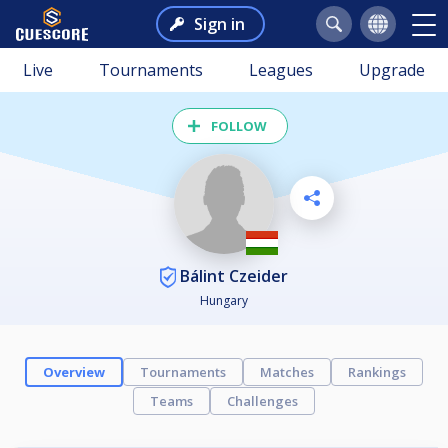
Sign in
Live
Tournaments
Leagues
Upgrade
FOLLOW
Bálint Czeider
Hungary
Overview
Tournaments
Matches
Rankings
Teams
Challenges