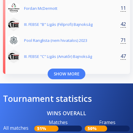
11
Fordan McDermott
42
III. FEBSE "B" Ligás (Félprofi) Bajnokság
71
Pool Ranglista (nem hivatalos) 2023
47
III. FEBSE "C" Ligás (Amatőr) Bajnokság
SHOW MORE
Tournament statistics
WINS OVERALL
Matches
Frames
All matches
51%
50%