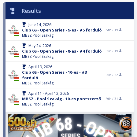
Results
June 14, 2026
Club 68 - Open Series - 9-es - #5 forduló
5th /
19
MBSZ Pool Szakág
May 24, 2026
Club 68 - Open Series - 8-as - #4 forduló
3rd /
19
MBSZ Pool Szakág
April 19, 2026
Club 68 - Open Series - 10-es - #3
3rd /
22
forduló
MBSZ Pool Szakág
April 11 - April 12, 2026
MBSZ - Pool Szakág - 10-es pontszerző
9th /
31
MBSZ Pool Szakág