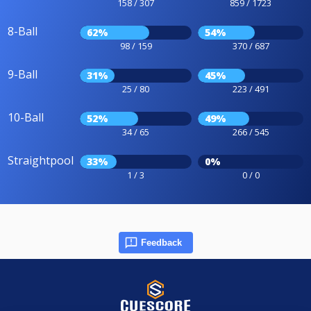
158 / 307
859 / 1723
8-Ball
62%
54%
98 / 159
370 / 687
9-Ball
31%
45%
25 / 80
223 / 491
10-Ball
52%
49%
34 / 65
266 / 545
Straightpool
33%
0%
1 / 3
0 / 0
Feedback