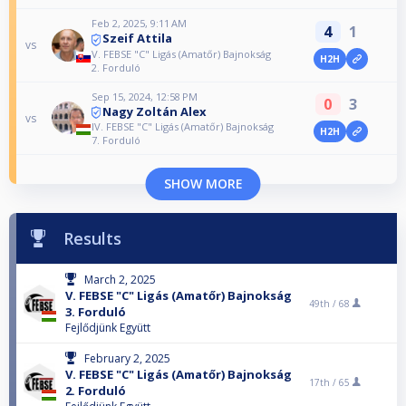
Feb 2, 2025, 9:11 AM
4
1
Szeif Attila
vs
V. FEBSE "C" Ligás (Amatőr) Bajnokság
H2H
2. Forduló
Sep 15, 2024, 12:58 PM
0
3
Nagy Zoltán Alex
vs
IV. FEBSE "C" Ligás (Amatőr) Bajnokság
H2H
7. Forduló
SHOW MORE
Results
March 2, 2025
V. FEBSE "C" Ligás (Amatőr) Bajnokság
49th /
68
3. Forduló
Fejlődjünk Együtt
February 2, 2025
V. FEBSE "C" Ligás (Amatőr) Bajnokság
17th /
65
2. Forduló