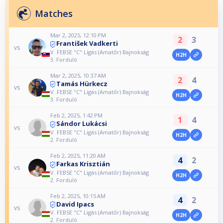
Matches
Mar 2, 2025, 12:10 PM
2
3
František Vadkerti
vs
V. FEBSE "C" Ligás (Amatőr) Bajnokság
H2H
3. Forduló
Mar 2, 2025, 10:37 AM
2
4
Tamás Hürkecz
vs
V. FEBSE "C" Ligás (Amatőr) Bajnokság
H2H
3. Forduló
Feb 2, 2025, 1:42 PM
1
4
Sándor Lukácsi
vs
V. FEBSE "C" Ligás (Amatőr) Bajnokság
H2H
2. Forduló
Feb 2, 2025, 11:20 AM
4
2
Farkas Krisztián
vs
V. FEBSE "C" Ligás (Amatőr) Bajnokság
H2H
2. Forduló
Feb 2, 2025, 10:15 AM
4
2
David Ipacs
vs
V. FEBSE "C" Ligás (Amatőr) Bajnokság
H2H
2. Forduló