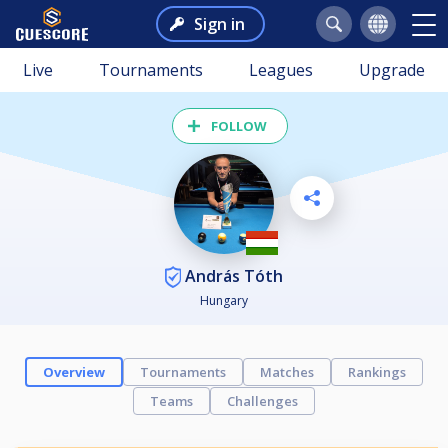
Sign in
Live
Tournaments
Leagues
Upgrade
FOLLOW
András Tóth
Hungary
Overview
Tournaments
Matches
Rankings
Teams
Challenges