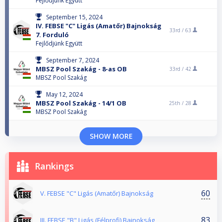
Fejlődjünk Együtt
September 15, 2024
IV. FEBSE "C" Ligás (Amatőr) Bajnokság
33rd /
63
7. Forduló
Fejlődjünk Együtt
September 7, 2024
MBSZ Pool Szakág - 8-as OB
33rd /
42
MBSZ Pool Szakág
May 12, 2024
MBSZ Pool Szakág - 14/1 OB
25th /
28
MBSZ Pool Szakág
SHOW MORE
Rankings
60
V. FEBSE "C" Ligás (Amatőr) Bajnokság
83
III. FEBSE "B" Ligás (Félprofi) Bajnokság