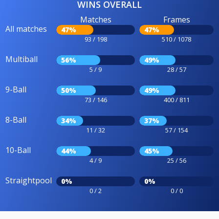
WINS OVERALL
Matches
Frames
All matches
47%
47%
93 / 198
510 / 1078
Multiball
56%
49%
5 / 9
28 / 57
9-Ball
50%
49%
73 / 146
400 / 811
8-Ball
34%
37%
11 / 32
57 / 154
10-Ball
44%
45%
4 / 9
25 / 56
Straightpool
0%
0%
0 / 2
0 / 0