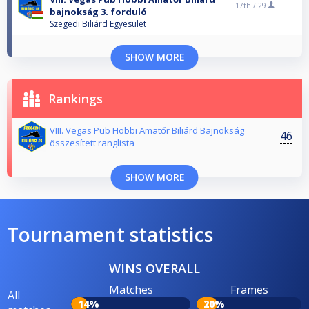
17th /
29
bajnokság 3. forduló
Szegedi Biliárd Egyesület
SHOW MORE
Rankings
VIII. Vegas Pub Hobbi Amatőr Biliárd Bajnokság
46
összesített ranglista
SHOW MORE
Tournament statistics
WINS OVERALL
Matches
Frames
All
14%
20%