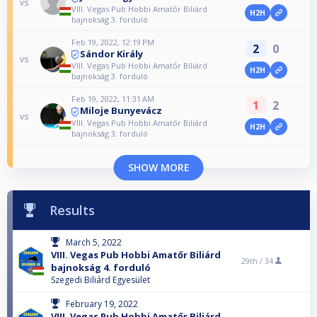
vs
VIII. Vegas Pub Hobbi Amatőr Biliárd
H2H
bajnokság 3. forduló
Feb 19, 2022, 12:19 PM
2
0
Sándor Király
vs
VIII. Vegas Pub Hobbi Amatőr Biliárd
H2H
bajnokság 3. forduló
Feb 19, 2022, 11:31 AM
1
2
Miloje Bunyevácz
vs
VIII. Vegas Pub Hobbi Amatőr Biliárd
H2H
bajnokság 3. forduló
SHOW MORE
Results
March 5, 2022
VIII. Vegas Pub Hobbi Amatőr Biliárd
29th /
34
bajnokság 4. forduló
Szegedi Biliárd Egyesület
February 19, 2022
VIII. Vegas Pub Hobbi Amatőr Biliárd