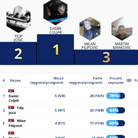
DAMIR
CULJAK
FILIP
JOSIĆ
MILAN
MARTIN
PILIPOVIĆ
MARKOVIC
Mecze
Partie
Procent
#
Nazwa
P
(wygrane/przegrane)
(wygrane/przegrane)
zwycięstw
75%
1
5 (5/0)
20 (15/5)
Damir
Culjak
Filip
64%
2
5 (4/1)
22 (14/8)
Josić
Milan
65%
3
4 (3/1)
17 (11/6)
Pilipović
60%