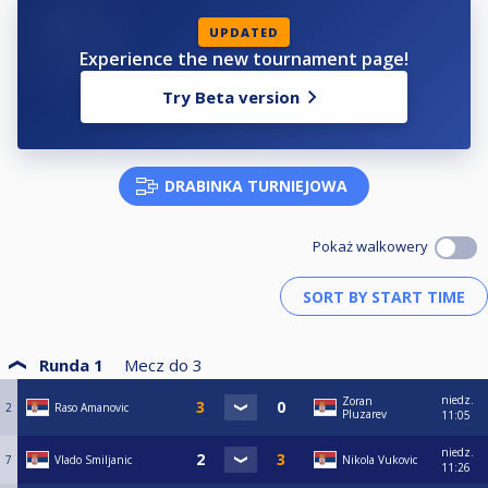
UPDATED
Experience the new tournament page!
Try Beta version
DRABINKA TURNIEJOWA
Pokaż walkowery
Runda 1
Mecz do
3
niedz.
Zoran
2
Raso Amanovic
Pluzarev
11:05
niedz.
7
Vlado Smiljanic
Nikola Vukovic
11:26