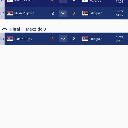
Markovic
14:09
niedz.
62
Milan Pilipović
Filip Josić
14:22
Finał
Mecz do
3
niedz.
63
Damir Culjak
Filip Josić
15:13