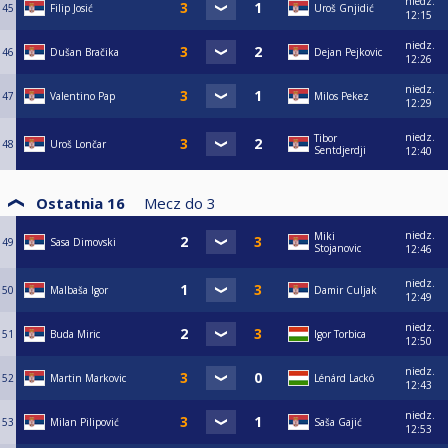
niedz.
45
Filip Josić
Uroš Gnjidić
12:15
niedz.
46
Dušan Bračika
Dejan Pejkovic
12:26
niedz.
47
Valentino Pap
Milos Pekez
12:29
niedz.
Tibor
48
Uroš Lončar
Sentdjerdji
12:40
Ostatnia 16
Mecz do
3
niedz.
Miki
49
Sasa Dimovski
Stojanovic
12:46
niedz.
50
Malbaša Igor
Damir Culjak
12:49
niedz.
51
Buda Miric
Igor Torbica
12:50
niedz.
52
Martin Markovic
Lénárd Lackó
12:43
niedz.
53
Milan Pilipović
Saša Gajić
12:53