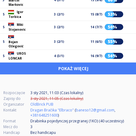
3
4 (3/1)
15 (9/6)
Martin
Markovic
Igor
53%
5
3 (2/1)
15 (8/7)
Torbica
Miki
50%
5
3 (2/1)
14 (7/7)
Stojanovic
55%
5
3 (2/1)
11 (6/5)
Bojan
Ožegović
UROS
56%
5
4 (3/1)
16 (9/7)
LONCAR
POKAŻ WIĘCEJ
Rozpoczęcie
3 sty 2021, 11:03 (Czas lokalny)
Zapisy do
3 sty 2021, 11:05 (Czas lokalny)
Organizator
OldBrick PUB
Kontakt
Dragan Bračika "Elbraco"
(
baneso12@gmail.com
,
+381648251600
)
Format
Drabinka pojedynczej przegranej (1KO) (40
uczestnicy
)
Mecz do
3
Handicap
Bez handicapu