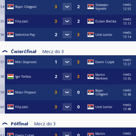
niedz.
Slobodan
54
Bojan Ožegović
Vojvodic
12:55
niedz.
55
Filip Josić
Dušan Bračika
13:13
niedz.
56
Valentino Pap
Uroš Lončar
13:14
Ćwierćfinał
Mecz do
3
niedz.
57
Miki Stojanovic
Damir Culjak
13:27
niedz.
Martin
58
Igor Torbica
Markovic
13:35
niedz.
Bojan
59
Milan Pilipović
Ožegović
13:48
niedz.
60
Filip Josić
Uroš Lončar
13:48
Półfinał
Mecz do
3
niedz.
Martin
61
Damir Culjak