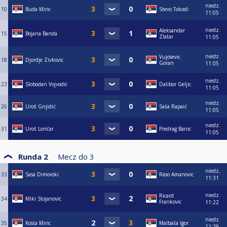
niedz.
10
Buda Miric
Stevo Tokodi
11:05
niedz.
Aleksandar
15
Bojana Banda
Zlatar
11:05
niedz.
Vujosevic
18
Djordje Zivkovic
Goran
11:05
niedz.
23
Slobodan Vojvodic
Dalibor Geljic
11:05
niedz.
26
Uroš Gnjidić
Saša Rapaić
11:05
niedz.
31
Uroš Lončar
Predrag Banic
11:05
Runda 2
Mecz do
3
niedz.
33
Sasa Dimovski
Raso Amanovic
11:31
niedz.
Ricard
34
Miki Stojanovic
Frankovic
11:22
niedz.
35
Kosta Miric
Malbaša Igor
11:29