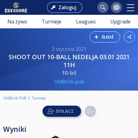
Zaloguj
Na żywo
Turnieje
Leagues
Upgrade
ŚLEDŹ
3 stycznia 2021
SHOOT OUT 10-BALL NEDELJA 03.01 2021
11H
10-bil
OldBrick pub
OldBrick PUB
Turnieje
Wyniki