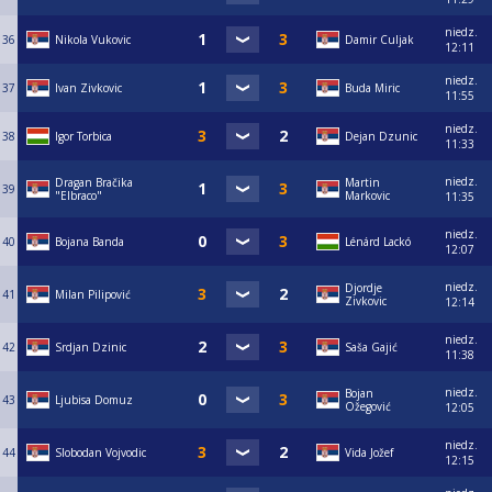
niedz.
36
Nikola Vukovic
Damir Culjak
12:11
niedz.
37
Ivan Zivkovic
Buda Miric
11:55
niedz.
38
Igor Torbica
Dejan Dzunic
11:33
niedz.
Dragan Bračika
Martin
39
"Elbraco"
Markovic
11:35
niedz.
40
Bojana Banda
Lénárd Lackó
12:07
niedz.
Djordje
41
Milan Pilipović
Zivkovic
12:14
niedz.
42
Srdjan Dzinic
Saša Gajić
11:38
niedz.
Bojan
43
Ljubisa Domuz
Ožegović
12:05
niedz.
44
Slobodan Vojvodic
Vida Jožef
12:15