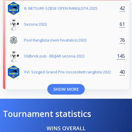
42
III. NETSURF-SZBSE OPEN RANGLISTA 2025
61
Sezona 2023
76
Pool Ranglista (nem hivatalos) 2023
145
Oldbrick pub - BILIJAR sezona 2022
40
XVI. Szeged Grand Prix összesített ranglista 2022
SHOW MORE
Tournament statistics
WINS OVERALL