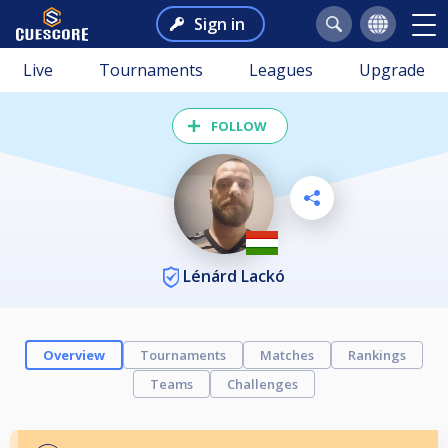
Sign in
Live
Tournaments
Leagues
Upgrade
FOLLOW
Lénárd Lackó
Overview
Tournaments
Matches
Rankings
Teams
Challenges