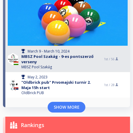
March 9 - March 10, 2024
MBSZ Pool Szakág - 9-es pontszerző
1st /
56
verseny
MBSZ Pool Szakág
May 2, 2023
"Oldbrick pub" Prvomajski turnir 2.
1st /
28
Maja 15h start
OldBrick PUB
SHOW MORE
Rankings