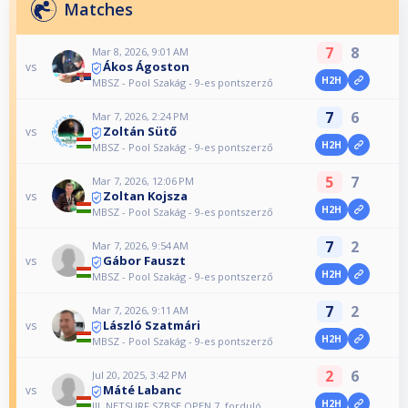
Matches
7
8
Mar 8, 2026, 9:01 AM
Ákos Ágoston
vs
H2H
MBSZ - Pool Szakág - 9-es pontszerző
7
6
Mar 7, 2026, 2:24 PM
Zoltán Sütő
vs
H2H
MBSZ - Pool Szakág - 9-es pontszerző
5
7
Mar 7, 2026, 12:06 PM
Zoltan Kojsza
vs
H2H
MBSZ - Pool Szakág - 9-es pontszerző
7
2
Mar 7, 2026, 9:54 AM
Gábor Fauszt
vs
H2H
MBSZ - Pool Szakág - 9-es pontszerző
7
2
Mar 7, 2026, 9:11 AM
László Szatmári
vs
H2H
MBSZ - Pool Szakág - 9-es pontszerző
2
6
Jul 20, 2025, 3:42 PM
Máté Labanc
vs
H2H
III. NETSURF SZBSE OPEN 7. forduló