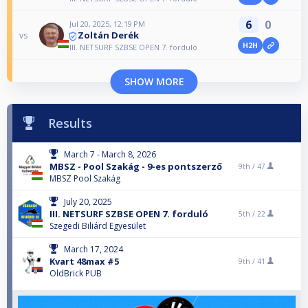
6
0
Jul 20, 2025, 12:19 PM
Zoltán Derék
vs
H2H
III. NETSURF SZBSE OPEN 7. forduló
SHOW MORE
Results
March 7 - March 8, 2026
MBSZ - Pool Szakág - 9-es pontszerző
9th /
47
MBSZ Pool Szakág
July 20, 2025
III. NETSURF SZBSE OPEN 7. forduló
5th /
22
Szegedi Biliárd Egyesület
March 17, 2024
Kvart 48max #5
9th /
41
OldBrick PUB