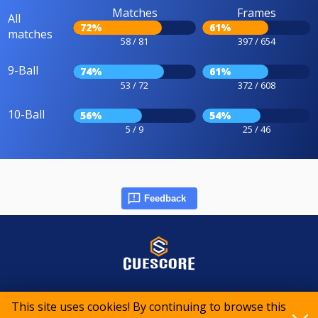
Matches
Frames
All
72%
61%
matches
58 / 81
397 / 654
9-Ball
74%
61%
53 / 72
372 / 608
10-Ball
56%
54%
5 / 9
25 / 46
Feedback
© 2015-2026 CueScore International
This site uses cookies! By continuing to browse this