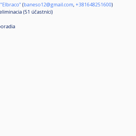
"Elbraco"
(
baneso12@gmail.com
,
+381648251600
)
eliminacia (51
účastníci
)
poradia