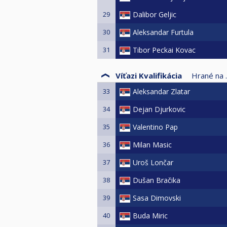
29
Dalibor Geljic
30
Aleksandar Furtula
31
Tibor Peckai Kovac
Víťazi Kvalifikácia
Hrané na ..
33
Aleksandar Zlatar
34
Dejan Djurkovic
35
Valentino Pap
36
Milan Masic
37
Uroš Lončar
38
Dušan Bračika
39
Sasa Dimovski
40
Buda Miric