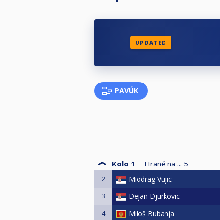
UPDATED
PAVÚK
Kolo 1
Hrané na ...
5
2
Miodrag Vujic
3
Dejan Djurkovic
4
Miloš Bubanja