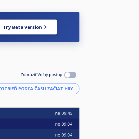
Try Beta version
Zobraziť Voľný postup
ne
09:45
ne
09:04
ne
09:04