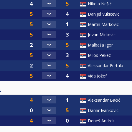
Nikola Nešić
Danijel Vukicevic
Martin Markovic
Jovan Mirkovic
Malbaša Igor
Milos Pekez
Aleksandar Furtula
Vida Jožef
4
Aleksandar Bačić
Damir Ivankovic
Deneš Andrek