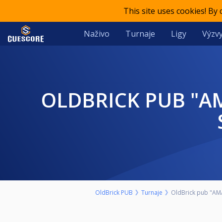
This site uses cookies! By
Naživo
Turnaje
Ligy
Výzvy
OLDBRICK PUB "AMATERSKI" 9-BALL TURNIR-NEDELJA 30.MAJ
OldBrick PUB
Turnaje
OldBrick pub "AMAT