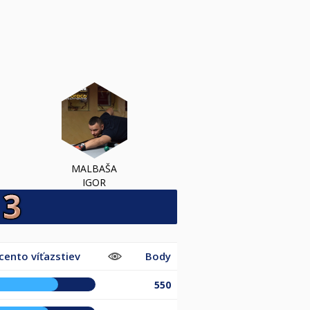
MALBAŠA
IGOR
cento víťazstiev
Body
550