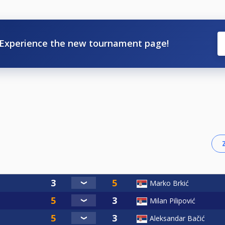
Experience the new tournament page!
Marko Brkić
Milan Pilipović
Aleksandar Bačić