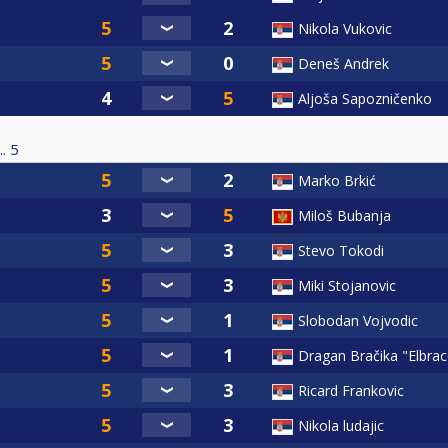
Nikola Vukovic
Deneš Andrek
Aljoša Sapozničenko
.
5
Marko Brkić
Miloš Bubanja
Stevo Tokodi
Miki Stojanovic
Slobodan Vojvodic
Dragan Bračika "Elbra
Ricard Frankovic
Nikola ludajic