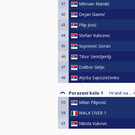
41
Milovan Mandić
42
Dejan Slavnić
43
Filip Josić
44
Stefan Vukicevic
45
Vujosevic Goran
46
Tibor Sentdjerdji
47
Dalibor Geljic
48
Aljoša Sapozničenko
Porazení kolo 1
Hrané na ...
50
Milan Pilipović
58
WALK OVER 1
63
Nikola Vukovic