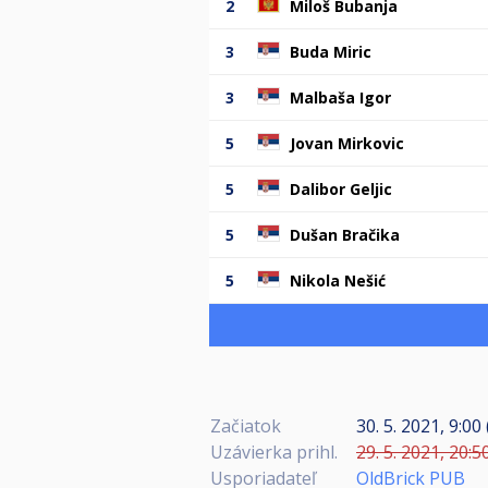
2
Miloš Bubanja
3
Buda Miric
3
Malbaša Igor
5
Jovan Mirkovic
5
Dalibor Geljic
5
Dušan Bračika
5
Nikola Nešić
Začiatok
30. 5. 2021, 9:00
Uzávierka prihl.
29. 5. 2021, 20:5
Usporiadateľ
OldBrick PUB