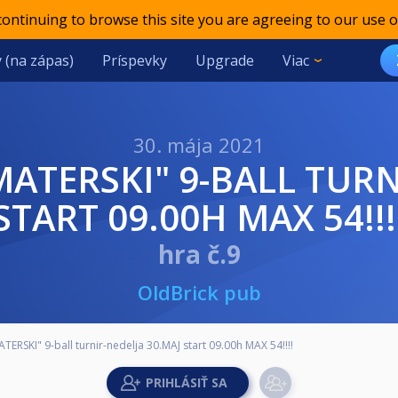
 continuing to browse this site you are agreeing to our use o
 (na zápas)
Príspevky
Upgrade
Viac
30. mája 2021
START 09.00H MAX 54!!!
hra č.9
OldBrick pub
ERSKI" 9-ball turnir-nedelja 30.MAJ start 09.00h MAX 54!!!!