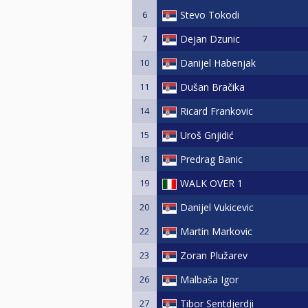
6
Stevo Tokodi
7
Dejan Dzunic
10
Danijel Habenjak
11
Dušan Bračika
14
Ricard Frankovic
15
Uroš Gnjidić
18
Predrag Banic
19
WALK OVER 1
20
Danijel Vukicevic
22
Martin Markovic
23
Zoran Plužarev
26
Malbaša Igor
27
Tibor Sentdjerdji