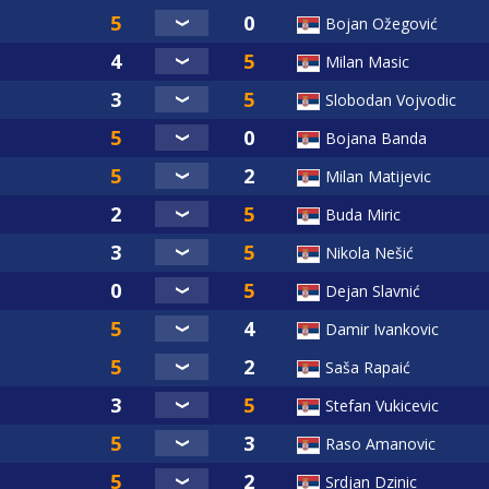
Bojan Ožegović
Milan Masic
Slobodan Vojvodic
Bojana Banda
Milan Matijevic
Buda Miric
Nikola Nešić
Dejan Slavnić
Damir Ivankovic
Saša Rapaić
Stefan Vukicevic
Raso Amanovic
Srdjan Dzinic