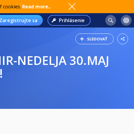
f cookies.
Read more..
Zaregistrujte sa
Prihlásenie
SLEDOVAŤ
!