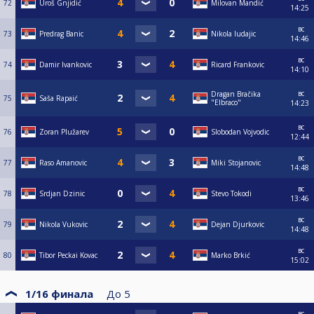
72
Uroš Gnjidić
Milovan Mandić
14:25
вс
73
Predrag Banic
Nikola ludajic
14:46
вс
74
Damir Ivankovic
Ricard Frankovic
14:10
вс
Dragan Bračika
75
Saša Rapaić
"Elbraco"
14:23
вс
76
Zoran Plužarev
Slobodan Vojvodic
12:44
вс
77
Raso Amanovic
Miki Stojanovic
14:48
вс
78
Srdjan Dzinic
Stevo Tokodi
13:46
вс
79
Nikola Vukovic
Dejan Djurkovic
14:48
вс
80
Tibor Peckai Kovac
Marko Brkić
15:02
1/16 финала
До
5
вс