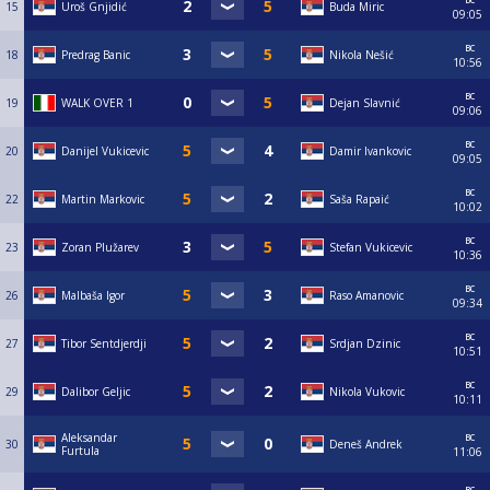
15
Uroš Gnjidić
Buda Miric
09:05
вс
18
Predrag Banic
Nikola Nešić
10:56
вс
19
WALK OVER 1
Dejan Slavnić
09:06
вс
20
Danijel Vukicevic
Damir Ivankovic
09:05
вс
22
Martin Markovic
Saša Rapaić
10:02
вс
23
Zoran Plužarev
Stefan Vukicevic
10:36
вс
26
Malbaša Igor
Raso Amanovic
09:34
вс
27
Tibor Sentdjerdji
Srdjan Dzinic
10:51
вс
29
Dalibor Geljic
Nikola Vukovic
10:11
вс
Aleksandar
30
Deneš Andrek
Furtula
11:06
вс