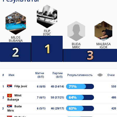
FILIP
JOSIĆ
MILOŠ
BUBANJA
BUDA
MALBAŠA
MIRIC
IGOR
Матчи
Партии
#
Имя
Результативность
Очки
(В/П)
(В/П)
71%
Filip Josić
1
6 (6/0)
48 (34/14)
550
Miloš
64%
2
7 (6/1)
58 (37/21)
480
Bubanja
Buda
63%
3
6 (5/1)
46 (29/17)
420
Miric