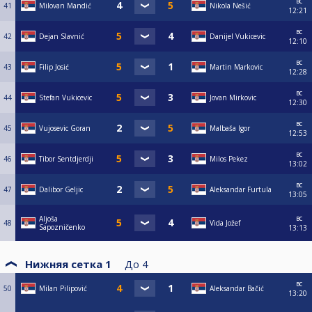
вс
41
Milovan Mandić
Nikola Nešić
12:21
вс
42
Dejan Slavnić
Danijel Vukicevic
12:10
вс
43
Filip Josić
Martin Markovic
12:28
вс
44
Stefan Vukicevic
Jovan Mirkovic
12:30
вс
45
Vujosevic Goran
Malbaša Igor
12:53
вс
46
Tibor Sentdjerdji
Milos Pekez
13:02
вс
47
Dalibor Geljic
Aleksandar Furtula
13:05
вс
Aljoša
48
Vida Jožef
Sapozničenko
13:13
Нижняя сетка 1
До
4
вс
50
Milan Pilipović
Aleksandar Bačić
13:20