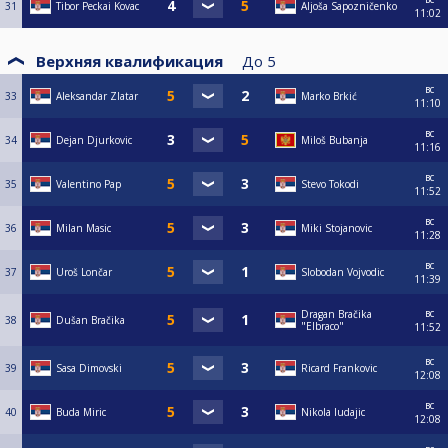
31
Tibor Peckai Kovac
Aljoša Sapozničenko
11:02
Верхняя квалификация
До
5
вс
33
Aleksandar Zlatar
Marko Brkić
11:10
вс
34
Dejan Djurkovic
Miloš Bubanja
11:16
вс
35
Valentino Pap
Stevo Tokodi
11:52
вс
36
Milan Masic
Miki Stojanovic
11:28
вс
37
Uroš Lončar
Slobodan Vojvodic
11:39
вс
Dragan Bračika
38
Dušan Bračika
"Elbraco"
11:52
вс
39
Sasa Dimovski
Ricard Frankovic
12:08
вс
40
Buda Miric
Nikola ludajic
12:08