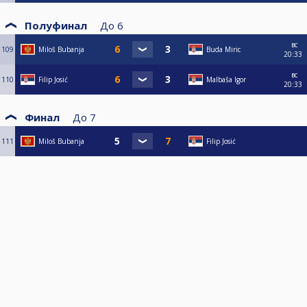
Полуфинал
До
6
вс
109
Miloš Bubanja
Buda Miric
20:33
вс
110
Filip Josić
Malbaša Igor
20:33
Финал
До
7
111
Miloš Bubanja
Filip Josić