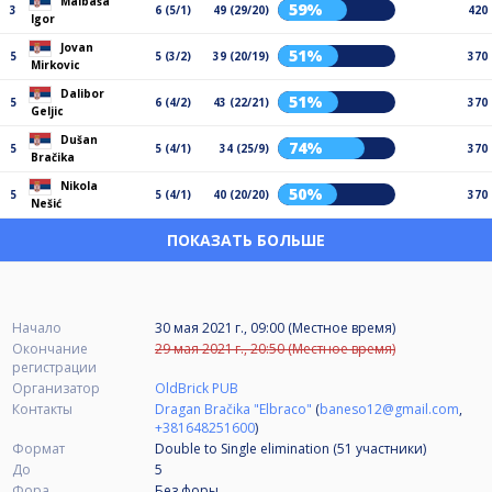
Malbaša
59%
3
6 (5/1)
49 (29/20)
420
Igor
Jovan
51%
5
5 (3/2)
39 (20/19)
370
Mirkovic
Dalibor
51%
5
6 (4/2)
43 (22/21)
370
Geljic
Dušan
74%
5
5 (4/1)
34 (25/9)
370
Bračika
Nikola
50%
5
5 (4/1)
40 (20/20)
370
Nešić
ПОКАЗАТЬ БОЛЬШЕ
Начало
30 мая 2021 г., 09:00 (Местное время)
Окончание
29 мая 2021 г., 20:50 (Местное время)
регистрации
Организатор
OldBrick PUB
Контакты
Dragan Bračika "Elbraco"
(
baneso12@gmail.com
,
+381648251600
)
Формат
Double to Single elimination (51
участники
)
До
5
Фора
Без форы