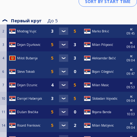
Первый круг
До
5
вс
2
Miodrag Vujic
Marko Brkić
09:45
вс
3
Dejan Djurkovic
Milan Pilipović
09:04
вс
4
Miloš Bubanja
Aleksandar Bačić
09:04
вс
6
Stevo Tokodi
Bojan Ožegović
09:47
вс
7
Dejan Dzunic
Milan Masic
09:53
вс
10
Danijel Habenjak
Slobodan Vojvodic
09:04
вс
11
Dušan Bračika
Bojana Banda
10:03
вс
14
Ricard Frankovic
Milan Matijevic
09:04
вс