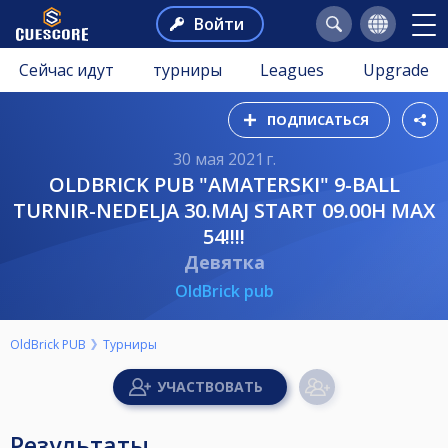
Войти
Сейчас идут
турниры
Leagues
Upgrade
ПОДПИСАТЬСЯ
30 мая 2021 г.
OLDBRICK PUB "AMATERSKI" 9-BALL
TURNIR-NEDELJA 30.MAJ START 09.00H MAX
54!!!!
Девятка
OldBrick pub
OldBrick PUB
Турниры
Результаты