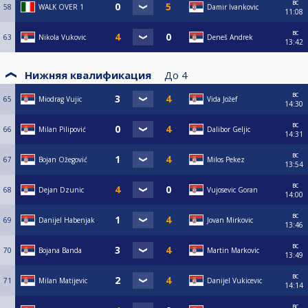
вс
58
WALK OVER 1
Damir Ivankovic
11:08
вс
63
Nikola Vukovic
Deneš Andrek
13:42
Нижняя квалификация
До
4
вс
65
Miodrag Vujic
Vida Jožef
14:30
вс
66
Milan Pilipović
Dalibor Geljic
14:31
вс
67
Bojan Ožegović
Milos Pekez
13:54
вс
68
Dejan Dzunic
Vujosevic Goran
14:00
вс
69
Danijel Habenjak
Jovan Mirkovic
13:46
вс
70
Bojana Banda
Martin Markovic
13:49
вс
71
Milan Matijevic
Danijel Vukicevic
14:14
вс