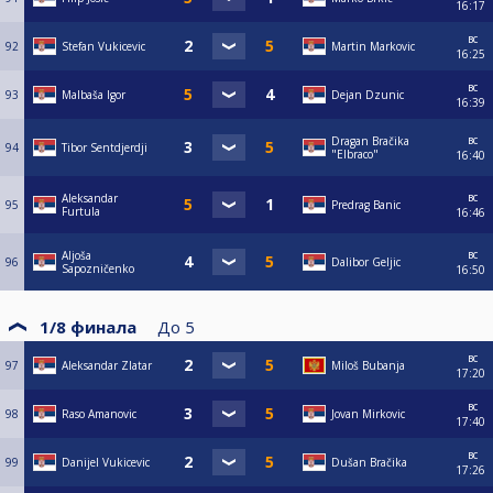
16:17
вс
92
Stefan Vukicevic
Martin Markovic
16:25
вс
93
Malbaša Igor
Dejan Dzunic
16:39
вс
Dragan Bračika
94
Tibor Sentdjerdji
"Elbraco"
16:40
вс
Aleksandar
95
Predrag Banic
Furtula
16:46
вс
Aljoša
96
Dalibor Geljic
Sapozničenko
16:50
1/8 финала
До
5
вс
97
Aleksandar Zlatar
Miloš Bubanja
17:20
вс
98
Raso Amanovic
Jovan Mirkovic
17:40
вс
99
Danijel Vukicevic
Dušan Bračika
17:26