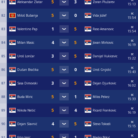
81
Aleksandar Zlatar
Zoran Plužarev
15:13
вс
82
Miloš Bubanja
Vida Jožef
15:54
вс
83
Valentino Pap
Raso Amanovic
15:54
вс
84
Milan Masic
Jovan Mirkovic
16:19
вс
85
Uroš Lončar
Danijel Vukicevic
15:22
вс
86
Dušan Bračika
Uroš Gnjidić
15:43
вс
87
Sasa Dimovski
Dejan Djurkovic
16:02
вс
88
Buda Miric
Milos Pekez
15:33
вс
89
Nikola Nešić
Ricard Frankovic
16:19
вс
90
Dejan Slavnić
Stevo Tokodi
15:15
вс
91
Filip Josić
Marko Brkić