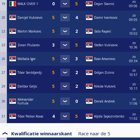
zo
19
WALK OVER 1
Dejan Slavnić
09:06
zo
20
Danijel Vukicevic
Damir Ivankovic
09:05
zo
22
Martin Markovic
Saša Rapaić
10:02
zo
23
Zoran Plužarev
Stefan Vukicevic
10:36
zo
26
Malbaša Igor
Raso Amanovic
09:34
zo
27
Tibor Sentdjerdji
Srdjan Dzinic
10:51
zo
29
Dalibor Geljic
Nikola Vukovic
10:11
zo
Aleksandar
30
Deneš Andrek
Furtula
11:06
zo
31
Tibor Peckai Kovac
Aljoša Sapozničenko
11:02
Kwalificatie winnaarskant
Race naar de
5