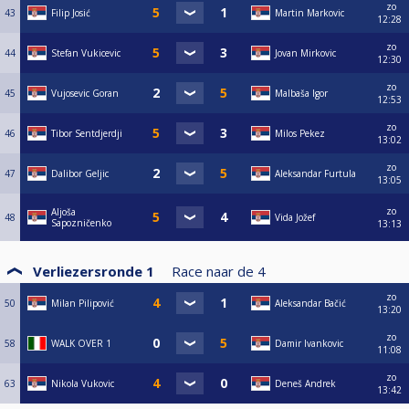
zo
43
Filip Josić
Martin Markovic
12:28
zo
44
Stefan Vukicevic
Jovan Mirkovic
12:30
zo
45
Vujosevic Goran
Malbaša Igor
12:53
zo
46
Tibor Sentdjerdji
Milos Pekez
13:02
zo
47
Dalibor Geljic
Aleksandar Furtula
13:05
zo
Aljoša
48
Vida Jožef
Sapozničenko
13:13
Verliezersronde 1
Race naar de
4
zo
50
Milan Pilipović
Aleksandar Bačić
13:20
zo
58
WALK OVER 1
Damir Ivankovic
11:08
zo
63
Nikola Vukovic
Deneš Andrek
13:42