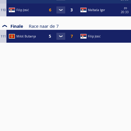
zo
110
Filip Josić
Malbaša Igor
20:33
Finale
Race naar de
7
111
Miloš Bubanja
Filip Josić