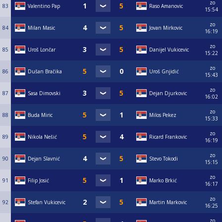
zo
83
Valentino Pap
Raso Amanovic
15:54
zo
84
Milan Masic
Jovan Mirkovic
16:19
zo
85
Uroš Lončar
Danijel Vukicevic
15:22
zo
86
Dušan Bračika
Uroš Gnjidić
15:43
zo
87
Sasa Dimovski
Dejan Djurkovic
16:02
zo
88
Buda Miric
Milos Pekez
15:33
zo
89
Nikola Nešić
Ricard Frankovic
16:19
zo
90
Dejan Slavnić
Stevo Tokodi
15:15
zo
91
Filip Josić
Marko Brkić
16:17
zo
92
Stefan Vukicevic
Martin Markovic
16:25
zo