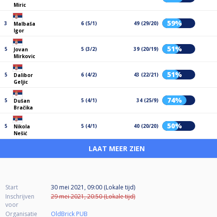
Miric
59%
3
6 (5/1)
49 (29/20)
Malbaša
Igor
51%
5
5 (3/2)
39 (20/19)
Jovan
Mirkovic
51%
5
6 (4/2)
43 (22/21)
Dalibor
Geljic
74%
5
5 (4/1)
34 (25/9)
Dušan
Bračika
50%
5
5 (4/1)
40 (20/20)
Nikola
Nešić
LAAT MEER ZIEN
Start
30 mei 2021, 09:00 (Lokale tijd)
Inschrijven
29 mei 2021, 20:50 (Lokale tijd)
voor
Organisatie
OldBrick PUB