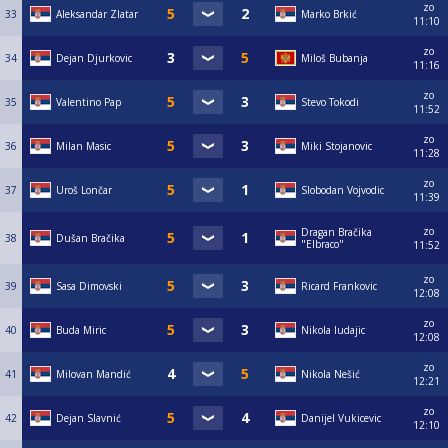
zo
33
Aleksandar Zlatar
Marko Brkić
11:10
zo
34
Dejan Djurkovic
Miloš Bubanja
11:16
zo
35
Valentino Pap
Stevo Tokodi
11:52
zo
36
Milan Masic
Miki Stojanovic
11:28
zo
37
Uroš Lončar
Slobodan Vojvodic
11:39
zo
Dragan Bračika
38
Dušan Bračika
"Elbraco"
11:52
zo
39
Sasa Dimovski
Ricard Frankovic
12:08
zo
40
Buda Miric
Nikola ludajic
12:08
zo
41
Milovan Mandić
Nikola Nešić
12:21
zo
42
Dejan Slavnić
Danijel Vukicevic
12:10