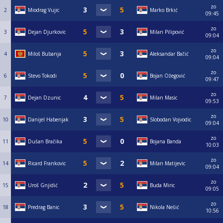
zo
2
Miodrag Vujic
Marko Brkić
09:45
zo
3
Dejan Djurkovic
Milan Pilipović
09:04
zo
4
Miloš Bubanja
Aleksandar Bačić
09:04
zo
6
Stevo Tokodi
Bojan Ožegović
09:47
zo
7
Dejan Dzunic
Milan Masic
09:53
zo
10
Danijel Habenjak
Slobodan Vojvodic
09:04
zo
11
Dušan Bračika
Bojana Banda
10:03
zo
14
Ricard Frankovic
Milan Matijevic
09:04
zo
15
Uroš Gnjidić
Buda Miric
09:05
zo
18
Predrag Banic
Nikola Nešić
10:56