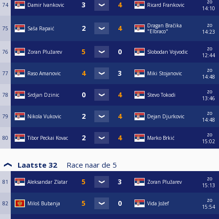
zo
74
Damir Ivankovic
Ricard Frankovic
14:10
zo
Dragan Bračika
75
Saša Rapaić
"Elbraco"
14:23
zo
76
Zoran Plužarev
Slobodan Vojvodic
12:44
zo
77
Raso Amanovic
Miki Stojanovic
14:48
zo
78
Srdjan Dzinic
Stevo Tokodi
13:46
zo
79
Nikola Vukovic
Dejan Djurkovic
14:48
zo
80
Tibor Peckai Kovac
Marko Brkić
15:02
Laatste 32
Race naar de
5
zo
81
Aleksandar Zlatar
Zoran Plužarev
15:13
zo
82
Miloš Bubanja
Vida Jožef
15:54