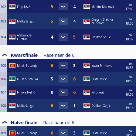
zo
102
Filip Josić
Martin Markovic
17:41
zo
Dragan Bračika
103
Malbaša Igor
"Elbraco"
18:05
zo
Aleksandar
104
Dalibor Geljic
Furtula
18:02
Kwartfinale
Race naar de
6
zo
105
Miloš Bubanja
Jovan Mirkovic
18:56
zo
106
Dušan Bračika
Buda Miric
18:56
zo
107
Nikola Nešić
Filip Josić
18:58
zo
108
Malbaša Igor
Dalibor Geljic
19:14
Halve finale
Race naar de
6
zo
109
Miloš Bubanja
Buda Miric
20:33