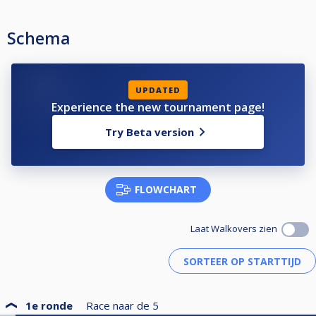
Schema
UPDATED
Experience the new tournament page!
Try Beta version
FLOWCHART
Laat Walkovers zien
1e ronde
Race naar de
5