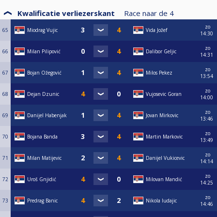
Kwalificatie verliezerskant
Race naar de
4
zo
65
Miodrag Vujic
Vida Jožef
14:30
zo
66
Milan Pilipović
Dalibor Geljic
14:31
zo
67
Bojan Ožegović
Milos Pekez
13:54
zo
68
Dejan Dzunic
Vujosevic Goran
14:00
zo
69
Danijel Habenjak
Jovan Mirkovic
13:46
zo
70
Bojana Banda
Martin Markovic
13:49
zo
71
Milan Matijevic
Danijel Vukicevic
14:14
zo
72
Uroš Gnjidić
Milovan Mandić
14:25
zo
73
Predrag Banic
Nikola ludajic
14:46