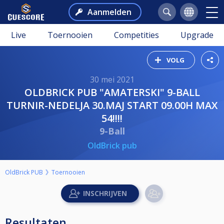
Aanmelden
Live
Toernooien
Competities
Upgrade
VOLG
30 mei 2021
OLDBRICK PUB "AMATERSKI" 9-BALL
TURNIR-NEDELJA 30.MAJ START 09.00H MAX
54!!!!
9-Ball
OldBrick pub
OldBrick PUB
Toernooien
Resultaten