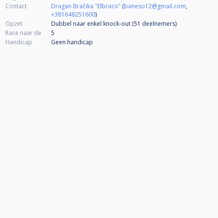
Contact
Dragan Bračika "Elbraco"
(
baneso12@gmail.com
,
+381648251600
)
Opzet
Dubbel naar enkel knock-out (51
deelnemers
)
Race naar de
5
Handicap
Geen handicap