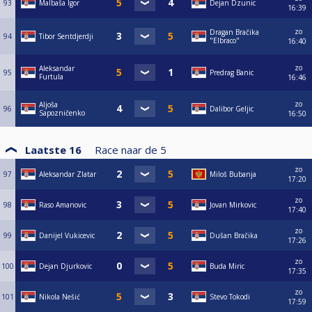
93
Malbaša Igor
Dejan Dzunic
16:39
zo
Dragan Bračika
94
Tibor Sentdjerdji
"Elbraco"
16:40
zo
Aleksandar
95
Predrag Banic
Furtula
16:46
zo
Aljoša
96
Dalibor Geljic
Sapozničenko
16:50
Laatste 16
Race naar de
5
zo
97
Aleksandar Zlatar
Miloš Bubanja
17:20
zo
98
Raso Amanovic
Jovan Mirkovic
17:40
zo
99
Danijel Vukicevic
Dušan Bračika
17:26
zo
100
Dejan Djurkovic
Buda Miric
17:35
zo
101
Nikola Nešić
Stevo Tokodi
17:59