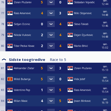
søn.
76
Zoran Plužarev
Slobodan Vojvodic
12:44
søn.
77
Raso Amanovic
Miki Stojanovic
14:48
søn.
78
Srdjan Dzinic
Stevo Tokodi
13:46
søn.
79
Nikola Vukovic
Dejan Djurkovic
14:48
søn.
80
Tibor Peckai Kovac
Marko Brkić
15:02
Sidste toogtredive
Race to
5
søn.
81
Aleksandar Zlatar
Zoran Plužarev
15:13
søn.
82
Miloš Bubanja
Vida Jožef
15:54
søn.
83
Valentino Pap
Raso Amanovic
15:54
søn.
84
Milan Masic
Jovan Mirkovic
16:19
søn.