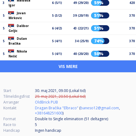
Malbaša
59%
3
6 (5/1)
49 (29/20)
420
Igor
Jovan
51%
5
5 (3/2)
39 (20/19)
370
Mirkovic
Dalibor
51%
5
6 (4/2)
43 (22/21)
370
Geljic
Dušan
74%
5
5 (4/1)
34 (25/9)
370
Bračika
Nikola
50%
5
5 (4/1)
40 (20/20)
370
Nešić
VIS MERE
Start
30. maj 2021, 09.00 (Lokal tid)
Tilmeldingsfrist
29. maj 2021, 20.50 (Lokal tid)
Arrangør
OldBrick PUB
Kontakt
Dragan Bračika "Elbraco"
(
baneso12@gmail.com
,
+381648251600
)
Format
Double to Single elimination (51
deltagere
)
Race to
5
Handicap
Ingen handicap