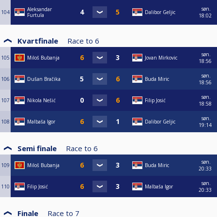
søn.
Aleksandar
104
Dalibor Geljic
Furtula
18:02
Kvartfinale
Race to
6
søn.
105
Miloš Bubanja
Jovan Mirkovic
18:56
søn.
106
Dušan Bračika
Buda Miric
18:56
søn.
107
Nikola Nešić
Filip Josić
18:58
søn.
108
Malbaša Igor
Dalibor Geljic
19:14
Semi finale
Race to
6
søn.
109
Miloš Bubanja
Buda Miric
20:33
søn.
110
Filip Josić
Malbaša Igor
20:33
Finale
Race to
7