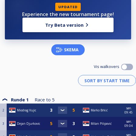
UPDATED
Experience the new tournament page!
Try Beta version
SKEMA
Vis walkovers
Runde 1
Race to
5
søn.
2
Miodrag Vujic
Marko Brkić
09:45
søn.
3
Dejan Djurkovic
Milan Pilipović
09:04
søn.