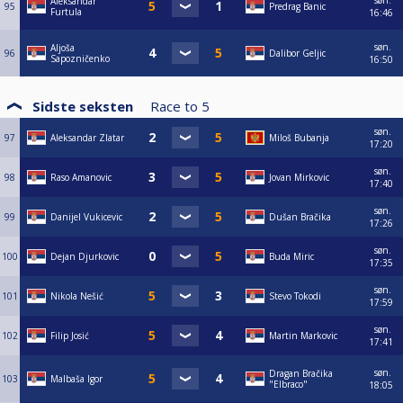
søn.
Aleksandar
95
Predrag Banic
Furtula
16:46
søn.
Aljoša
96
Dalibor Geljic
Sapozničenko
16:50
Sidste seksten
Race to
5
søn.
97
Aleksandar Zlatar
Miloš Bubanja
17:20
søn.
98
Raso Amanovic
Jovan Mirkovic
17:40
søn.
99
Danijel Vukicevic
Dušan Bračika
17:26
søn.
100
Dejan Djurkovic
Buda Miric
17:35
søn.
101
Nikola Nešić
Stevo Tokodi
17:59
søn.
102
Filip Josić
Martin Markovic
17:41
søn.
Dragan Bračika
103
Malbaša Igor
"Elbraco"
18:05