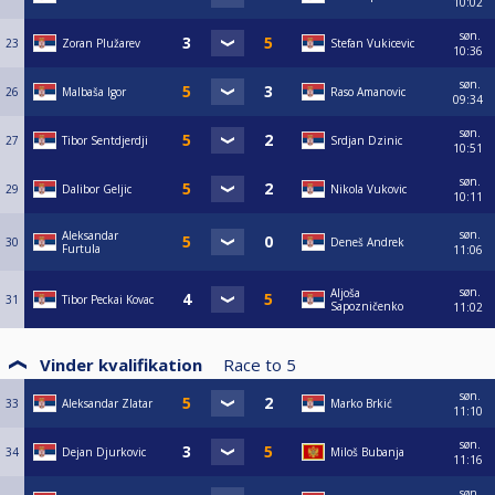
10:02
søn.
23
Zoran Plužarev
Stefan Vukicevic
10:36
søn.
26
Malbaša Igor
Raso Amanovic
09:34
søn.
27
Tibor Sentdjerdji
Srdjan Dzinic
10:51
søn.
29
Dalibor Geljic
Nikola Vukovic
10:11
søn.
Aleksandar
30
Deneš Andrek
Furtula
11:06
søn.
Aljoša
31
Tibor Peckai Kovac
Sapozničenko
11:02
Vinder kvalifikation
Race to
5
søn.
33
Aleksandar Zlatar
Marko Brkić
11:10
søn.
34
Dejan Djurkovic
Miloš Bubanja
11:16
søn.