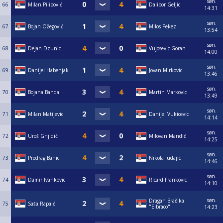
søn.
66
Milan Pilipović
Dalibor Geljic
14:31
søn.
67
Bojan Ožegović
Milos Pekez
13:54
søn.
68
Dejan Dzunic
Vujosevic Goran
14:00
søn.
69
Danijel Habenjak
Jovan Mirkovic
13:46
søn.
70
Bojana Banda
Martin Markovic
13:49
søn.
71
Milan Matijevic
Danijel Vukicevic
14:14
søn.
72
Uroš Gnjidić
Milovan Mandić
14:25
søn.
73
Predrag Banic
Nikola ludajic
14:46
søn.
74
Damir Ivankovic
Ricard Frankovic
14:10
søn.
Dragan Bračika
75
Saša Rapaić
"Elbraco"
14:23