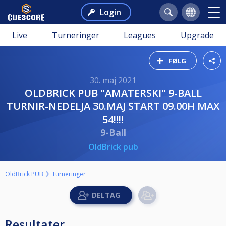
Login
Live
Turneringer
Leagues
Upgrade
FØLG
30. maj 2021
OLDBRICK PUB "AMATERSKI" 9-BALL
TURNIR-NEDELJA 30.MAJ START 09.00H MAX
54!!!!
9-Ball
OldBrick pub
OldBrick PUB
Turneringer
Resultater