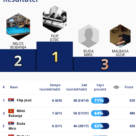
FILIP
JOSIĆ
MILOŠ
BUBANJA
BUDA
MALBAŠA
MIRIC
IGOR
Kampe
Sæt
Sejrs
#
Navn
Point
(vundet/tabt)
(vundet/tabt)
procent
71%
Filip Josić
1
6 (6/0)
48 (34/14)
550
Miloš
64%
2
7 (6/1)
58 (37/21)
480
Bubanja
Buda
63%
3
6 (5/1)
46 (29/17)
420
Miric