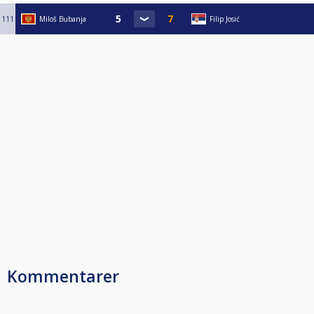
111
Miloš Bubanja
Filip Josić
Kommentarer