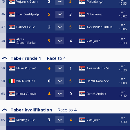
45
Vujosevic Goran
Malbaša Igor
12:53
søn.
46
Tibor Sentdjerdji
Milos Pekez
13:02
søn.
47
Dalibor Geljic
Aleksandar Furtula
13:05
søn.
Aljoša
48
Vida Jožef
Sapozničenko
13:13
Taber runde 1
Race to
4
søn.
50
Milan Pilipović
Aleksandar Bačić
13:20
søn.
58
WALK OVER 1
Damir Ivankovic
11:08
søn.
63
Nikola Vukovic
Deneš Andrek
13:42
Taber kvalifikation
Race to
4
søn.
65
Miodrag Vujic
Vida Jožef
14:30