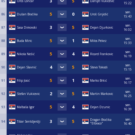
85
Uroš Lončar
Danijel Vukicevic
15:22
søn.
86
Dušan Bračika
Uroš Gnjidić
15:43
søn.
87
Sasa Dimovski
Dejan Djurkovic
16:02
søn.
88
Buda Miric
Milos Pekez
15:33
søn.
89
Nikola Nešić
Ricard Frankovic
16:19
søn.
90
Dejan Slavnić
Stevo Tokodi
15:15
søn.
91
Filip Josić
Marko Brkić
16:17
søn.
92
Stefan Vukicevic
Martin Markovic
16:25
søn.
93
Malbaša Igor
Dejan Dzunic
16:39
søn.
Dragan Bračika
94
Tibor Sentdjerdji
"Elbraco"
16:40