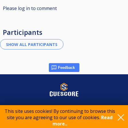
Please log in to comment
Participants
Feedback
© 2015-2026 CueScore International
This site uses cookies! By continuing to browse this
site you are agreeing to our use of cookies.
Read
Cookie policy
Privacy policy
Terms of service
more..