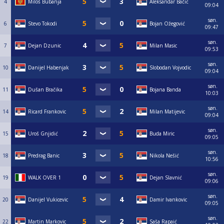
4
Miloš Bubanja
Aleksandar Bačić
09:04
søn.
6
Stevo Tokodi
Bojan Ožegović
09:47
søn.
7
Dejan Dzunic
Milan Masic
09:53
søn.
10
Danijel Habenjak
Slobodan Vojvodic
09:04
søn.
11
Dušan Bračika
Bojana Banda
10:03
søn.
14
Ricard Frankovic
Milan Matijevic
09:04
søn.
15
Uroš Gnjidić
Buda Miric
09:05
søn.
18
Predrag Banic
Nikola Nešić
10:56
søn.
19
WALK OVER 1
Dejan Slavnić
09:06
søn.
20
Danijel Vukicevic
Damir Ivankovic
09:05
søn.
22
Martin Markovic
Saša Rapaić