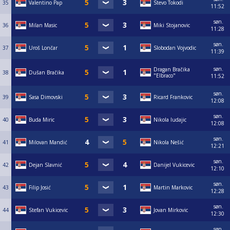
35
Valentino Pap
Stevo Tokodi
11:52
søn.
36
Milan Masic
Miki Stojanovic
11:28
søn.
37
Uroš Lončar
Slobodan Vojvodic
11:39
søn.
Dragan Bračika
38
Dušan Bračika
"Elbraco"
11:52
søn.
39
Sasa Dimovski
Ricard Frankovic
12:08
søn.
40
Buda Miric
Nikola ludajic
12:08
søn.
41
Milovan Mandić
Nikola Nešić
12:21
søn.
42
Dejan Slavnić
Danijel Vukicevic
12:10
søn.
43
Filip Josić
Martin Markovic
12:28
søn.
44
Stefan Vukicevic
Jovan Mirkovic
12:30
søn.