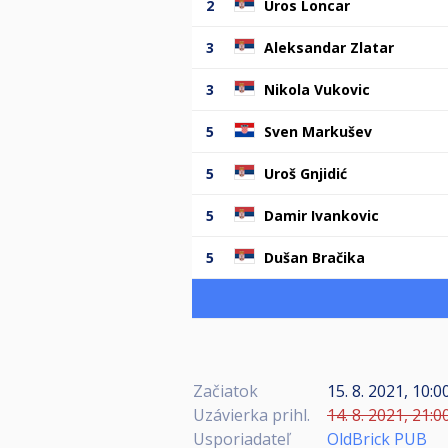
2
Uros Loncar
3
Aleksandar Zlatar
3
Nikola Vukovic
5
Sven Markušev
5
Uroš Gnjidić
5
Damir Ivankovic
5
Dušan Bračika
Začiatok
15. 8. 2021, 10:0
Uzávierka prihl.
14. 8. 2021, 21:0
Usporiadateľ
OldBrick PUB