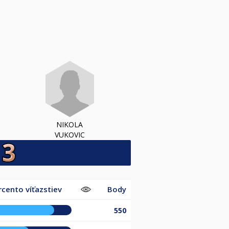
NIKOLA
VUKOVIC
rcento víťazstiev
Body
%
550