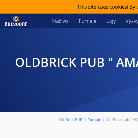
This site uses cookies! By
Naživo
Turnaje
Ligy
Výzvy
OLDBRICK PUB " AMATERSKI" 9-BALL NEDELJA 15. AVGUST START
OldBrick PUB
Turnaje
OldBrick pub " AM