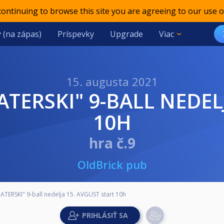
 continuing to browse this site you are agreeing to our use o
 (na zápas)
Príspevky
Upgrade
Viac
15. augusta 2021
10H
hra č.9
OldBrick pub
ATERSKI" 9-ball nedelja 15. AVGUST start 10h