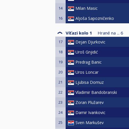
14
Milan Masic
16
Aljoša Sapozničenko
Víťazi kolo 1
Hrané na ...
6
17
Dejan Djurkovic
18
Uroš Gnjidić
19
Predrag Banic
20
Uros Loncar
21
Ljubisa Domuz
22
Vladimir Bandobranski
23
Zoran Plužarev
24
Damir Ivankovic
25
Sven Markušev