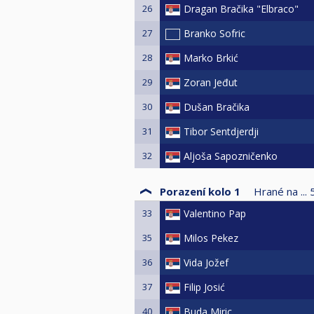
26
Dragan Bračika "Elbraco"
27
Branko Sofric
28
Marko Brkić
29
Zoran Jeđut
30
Dušan Bračika
31
Tibor Sentdjerdji
32
Aljoša Sapozničenko
Porazení kolo 1
Hrané na ...
33
Valentino Pap
35
Milos Pekez
36
Vida Jožef
37
Filip Josić
40
Buda Miric