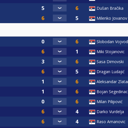
Dušan Bračika
Milenko Jovanov
Slobodan Vojvod
Miki Stojanovic
Sasa Dimovski
Dragan Ludajić
Aleksandar Zlata
Bojan Segedinac
Milan Pilipović
Darko Vurdelja
Raso Amanovic