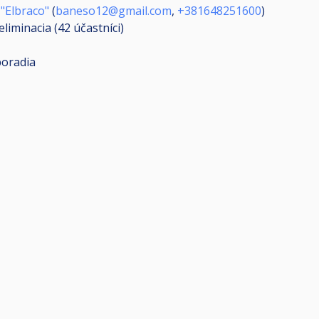
"Elbraco"
(
baneso12@gmail.com
,
+381648251600
)
eliminacia (42
účastníci
)
poradia