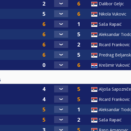
Dalibor Geljic
Nikola Vukovic
Saša Rapaić
Aleksandar Tiodo
Ricard Frankovic
Predrag Beljansk
Krešimir Vuković
5
Aljoša Sapoznič
Ricard Frankovic
Aleksandar Tiodo
Saša Rapaić
Raso Amanovic