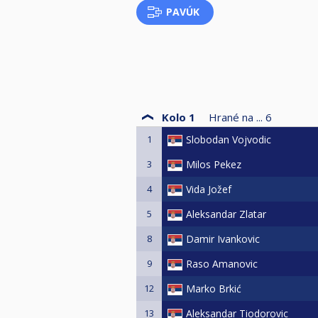
PAVÚK
Kolo 1
Hrané na ...
6
1
Slobodan Vojvodic
3
Milos Pekez
4
Vida Jožef
5
Aleksandar Zlatar
8
Damir Ivankovic
9
Raso Amanovic
12
Marko Brkić
13
Aleksandar Tiodorovic