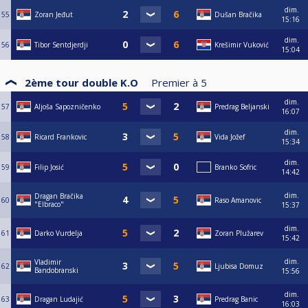
dim.
55
Zoran Jeđut
Dušan Bračika
15:16
dim.
56
Tibor Sentdjerdji
Krešimir Vuković
15:04
2ème tour double K.O
Premier à
5
dim.
57
Aljoša Sapozničenko
Predrag Beljanski
16:07
dim.
58
Ricard Frankovic
Vida Jožef
15:34
dim.
59
Filip Josić
Branko Sofric
14:42
dim.
Dragan Bračika
60
Raso Amanovic
"Elbraco"
15:37
dim.
61
Darko Vurdelja
Zoran Plužarev
15:42
dim.
Vladimir
62
Ljubisa Domuz
Bandobranski
15:56
dim.
63
Dragan Ludajić
Predrag Banic
16:03