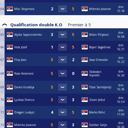
dim.
64
Miki Stojanovic
Milenko Jovanov
15:18
Qualification double K.O
Premier à
5
dim.
65
Aljoša Sapozničenko
Milan Pilipović
16:58
dim.
66
Vida Jožef
Bojan Segedinac
16:31
dim.
67
Filip Josić
Sasa Dimovski
16:22
dim.
Slobodan
68
Raso Amanovic
Vojvodic
16:30
dim.
69
Darko Vurdelja
Tibor Sentdjerdji
16:36
dim.
70
Ljubisa Domuz
Zoran Jeđut
16:54
dim.
71
Dragan Ludajić
Marko Brkić
17:00
dim.
72
Milenko Jovanov
Dalibor Geljic
16:26