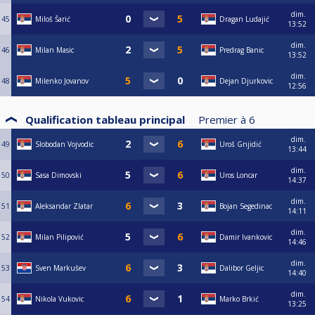
dim.
45
Miloš Šarić
Dragan Ludajić
13:52
dim.
46
Milan Masic
Predrag Banic
13:52
dim.
48
Milenko Jovanov
Dejan Djurkovic
12:56
Qualification tableau principal
Premier à
6
dim.
49
Slobodan Vojvodic
Uroš Gnjidić
13:44
dim.
50
Sasa Dimovski
Uros Loncar
14:37
dim.
51
Aleksandar Zlatar
Bojan Segedinac
14:11
dim.
52
Milan Pilipović
Damir Ivankovic
14:46
dim.
53
Sven Markušev
Dalibor Geljic
14:40
dim.
54
Nikola Vukovic
Marko Brkić
13:25