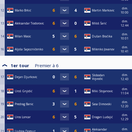
dim.
12
Marko Brkić
Martin Markovic
10:00
dim.
13
Aleksandar Tiodorovic
Miloš Šarić
12:44
dim.
14
Milan Masic
Dušan Bračika
10:01
dim.
16
Aljoša Sapozničenko
Milenko Jovanov
10:41
1er tour
Premier à
6
dim.
Slobodan
17
Dejan Djurkovic
Vojvodic
12:43
dim.
18
Uroš Gnjidić
Miki Stojanovic
11:04
dim.
19
Predrag Banic
Sasa Dimovski
12:20
dim.
20
Uros Loncar
Dragan Ludajić
12:29
dim.
Aleksandar
21
Ljubisa Domuz