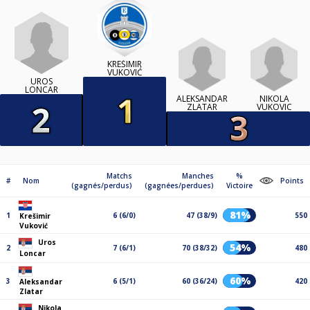
KREŠIMIR
VUKOVIĆ
UROS
LONCAR
ALEKSANDAR
NIKOLA
ZLATAR
VUKOVIC
Matchs
Manches
%
#
Nom
Points
(gagnés/perdus)
(gagnées/perdues)
Victoire
81%
1
6 (6/0)
47 (38/9)
550
Krešimir
Vuković
Uros
54%
2
7 (6/1)
70 (38/32)
480
Loncar
60%
3
6 (5/1)
60 (36/24)
420
Aleksandar
Zlatar
Nikola