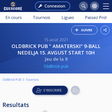
Connexion
En cours
Tournois
Ligues
Passez Pro!
SUIVRE
15 août 2021
OLDBRICK PUB " AMATERSKI" 9-BALL
NEDELJA 15. AVGUST START 10H
Jeu de la 9
OldBrick pub
OldBrick PUB
Tournois
Resultats