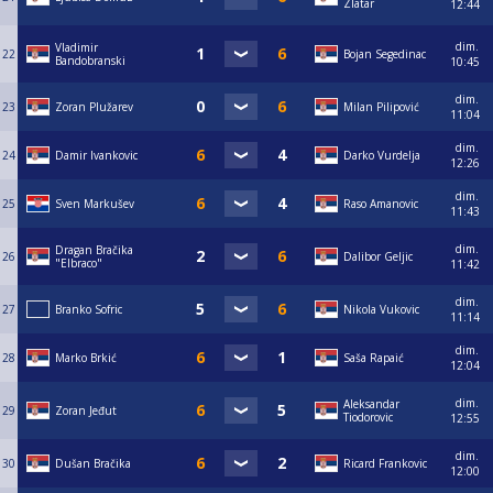
Zlatar
12:44
dim.
Vladimir
22
Bojan Segedinac
Bandobranski
10:45
dim.
23
Zoran Plužarev
Milan Pilipović
11:04
dim.
24
Damir Ivankovic
Darko Vurdelja
12:26
dim.
25
Sven Markušev
Raso Amanovic
11:43
dim.
Dragan Bračika
26
Dalibor Geljic
"Elbraco"
11:42
dim.
27
Branko Sofric
Nikola Vukovic
11:14
dim.
28
Marko Brkić
Saša Rapaić
12:04
dim.
Aleksandar
29
Zoran Jeđut
Tiodorovic
12:55
dim.
30
Dušan Bračika
Ricard Frankovic
12:00