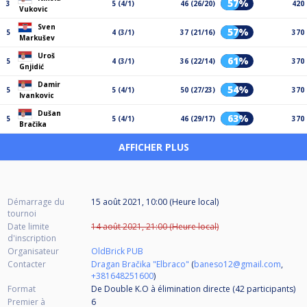
57%
3
5 (4/1)
46 (26/20)
420
Vukovic
Sven
57%
5
4 (3/1)
37 (21/16)
370
Markušev
Uroš
61%
5
4 (3/1)
36 (22/14)
370
Gnjidić
Damir
54%
5
5 (4/1)
50 (27/23)
370
Ivankovic
Dušan
63%
5
5 (4/1)
46 (29/17)
370
Bračika
AFFICHER PLUS
Démarrage du
15 août 2021, 10:00 (Heure local)
tournoi
Date limite
14 août 2021, 21:00 (Heure local)
d'inscription
Organisateur
OldBrick PUB
Contacter
Dragan Bračika "Elbraco"
(
baneso12@gmail.com
,
+381648251600
)
Format
De Double K.O à élimination directe (42
participants
)
Premier à
6