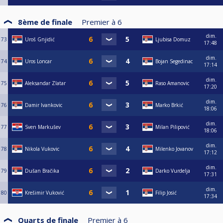
8ème de finale
Premier à
6
dim.
73
Uroš Gnjidić
Ljubisa Domuz
17:48
dim.
74
Uros Loncar
Bojan Segedinac
17:14
dim.
75
Aleksandar Zlatar
Raso Amanovic
17:20
dim.
76
Damir Ivankovic
Marko Brkić
18:06
dim.
77
Sven Markušev
Milan Pilipović
18:06
dim.
78
Nikola Vukovic
Milenko Jovanov
17:12
dim.
79
Dušan Bračika
Darko Vurdelja
17:31
dim.
80
Krešimir Vuković
Filip Josić
17:34
Quarts de finale
Premier à
6