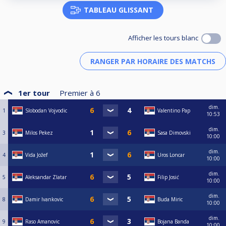
TABLEAU GLISSANT
Afficher les tours blanc
1er tour
Premier à
6
dim.
1
Slobodan Vojvodic
Valentino Pap
10:53
dim.
3
Milos Pekez
Sasa Dimovski
10:00
dim.
4
Vida Jožef
Uros Loncar
10:00
dim.
5
Aleksandar Zlatar
Filip Josić
10:00
dim.
8
Damir Ivankovic
Buda Miric
10:00
dim.
9
Raso Amanovic
Bojana Banda
10:00