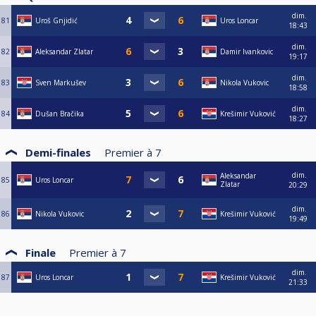
dim.
81
Uroš Gnjidić
Uros Loncar
18:43
dim.
82
Aleksandar Zlatar
Damir Ivankovic
19:17
dim.
83
Sven Markušev
Nikola Vukovic
18:58
dim.
84
Dušan Bračika
Krešimir Vuković
18:27
Demi-finales
Premier à
7
dim.
Aleksandar
85
Uros Loncar
Zlatar
20:29
dim.
86
Nikola Vukovic
Krešimir Vuković
19:49
Finale
Premier à
7
dim.
87
Uros Loncar
Krešimir Vuković
21:33