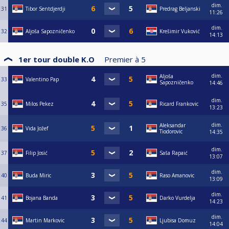
dim.
31
Tibor Sentdjerdji
Predrag Beljanski
11:26
dim.
32
Aljoša Sapozničenko
Krešimir Vuković
14:13
1er tour double K.O
Premier à
5
dim.
Aljoša
33
Valentino Pap
Sapozničenko
14:46
dim.
35
Milos Pekez
Ricard Frankovic
13:23
dim.
Aleksandar
36
Vida Jožef
Tiodorovic
14:35
dim.
37
Filip Josić
Saša Rapaić
13:07
dim.
40
Buda Miric
Raso Amanovic
13:09
dim.
41
Bojana Banda
Darko Vurdelja
14:23
dim.
44
Martin Markovic
Ljubisa Domuz
14:04