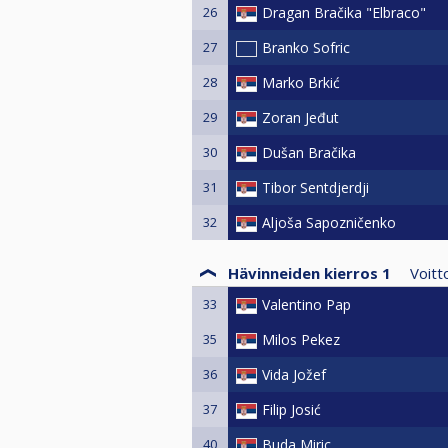
26
Dragan Bračika "Elbraco"
27
Branko Sofric
28
Marko Brkić
29
Zoran Jeđut
30
Dušan Bračika
31
Tibor Sentdjerdji
32
Aljoša Sapozničenko
Hävinneiden kierros 1
Voit
33
Valentino Pap
35
Milos Pekez
36
Vida Jožef
37
Filip Josić
40
Buda Miric