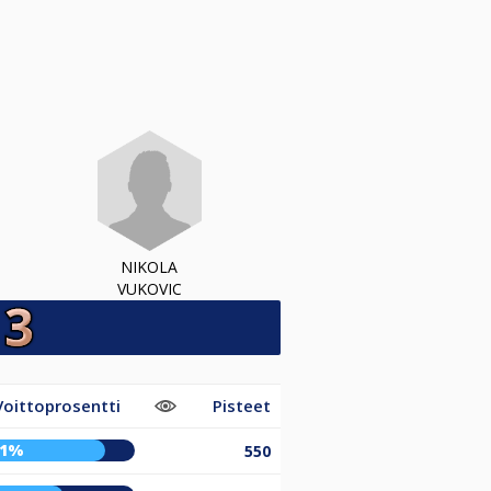
NIKOLA
VUKOVIC
Voittoprosentti
Pisteet
81%
550