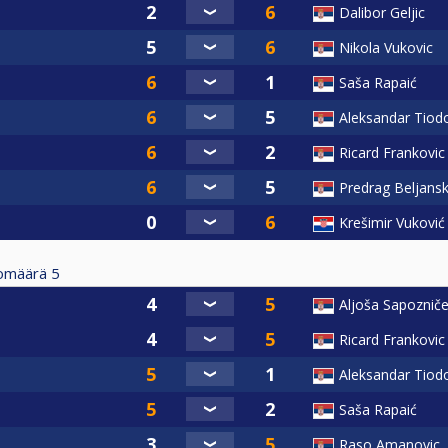
Dalibor Geljic
Nikola Vukovic
Saša Rapaić
Aleksandar Tiod
Ricard Frankovic
Predrag Beljansk
Krešimir Vuković
tomäärä
5
Aljoša Sapoznič
Ricard Frankovic
Aleksandar Tiod
Saša Rapaić
Raso Amanovic