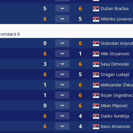
Dušan Bračika
Milenko Jovanov
tomäärä
6
Slobodan Vojvod
Miki Stojanovic
Sasa Dimovski
Dragan Ludajić
Aleksandar Zlata
Bojan Segedinac
Milan Pilipović
Darko Vurdelja
Raso Amanovic