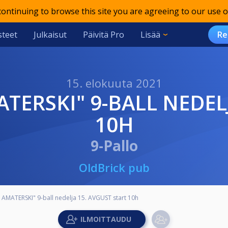
 continuing to browse this site you are agreeing to our use o
teet
Julkaisut
Päivitä Pro
Lisää
Re
15. elokuuta 2021
10H
9-Pallo
OldBrick pub
 AMATERSKI" 9-ball nedelja 15. AVGUST start 10h