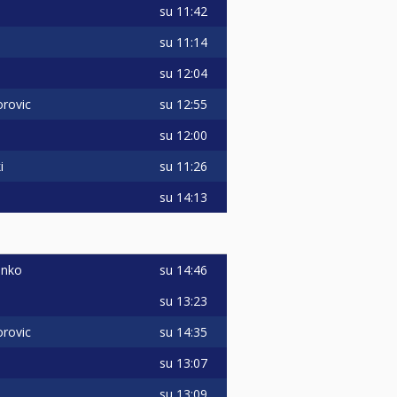
su
11:42
su
11:14
su
12:04
su
12:55
orovic
su
12:00
su
11:26
i
su
14:13
su
14:46
enko
su
13:23
su
14:35
orovic
su
13:07
su
13:09