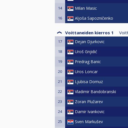
14
Milan Masic
16
Aljoša Sapozničenko
Voittaneiden kierros 1
Voit
17
Dejan Djurkovic
18
Uroš Gnjidić
19
Predrag Banic
20
Uros Loncar
21
Ljubisa Domuz
22
Vladimir Bandobranski
23
Zoran Plužarev
24
Damir Ivankovic
25
Sven Markušev