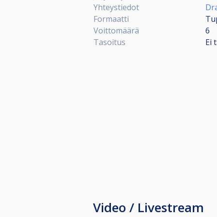
Yhteystiedot
Dra
Formaatti
Tup
Voittomäärä
6
Tasoitus
Ei 
Video / Livestream