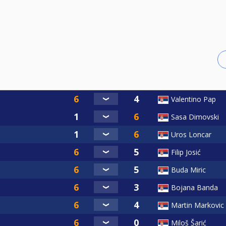
Valentino Pap
Sasa Dimovski
Uros Loncar
Filip Josić
Buda Miric
Bojana Banda
Martin Markovic
Miloš Šarić