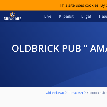
This site uses cookies! By
Live
Kilpailut
Liigat
Haas
OLDBRICK PUB " AMATERSKI" 9-BALL NEDELJA 15. AVGUST START
OldBrick PUB
Turnaukset
OldBrick pub "