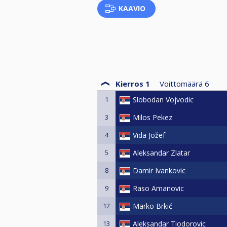
KAAVIO
Kierros 1
Voittomäärä
6
1
Slobodan Vojvodic
3
Milos Pekez
4
Vida Jožef
5
Aleksandar Zlatar
8
Damir Ivankovic
9
Raso Amanovic
12
Marko Brkić
13
Aleksandar Tiodorovic