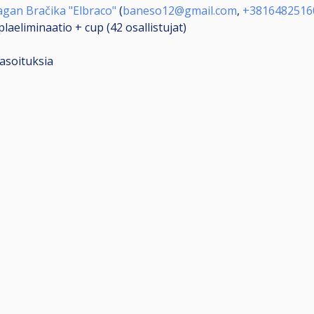
gan Bračika "Elbraco"
(
baneso12@gmail.com
,
+3816482516
laeliminaatio + cup (42
osallistujat
)
tasoituksia