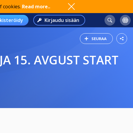
f cookies.
Read more..
kisteröidy
Kirjaudu sisään
SEURAA