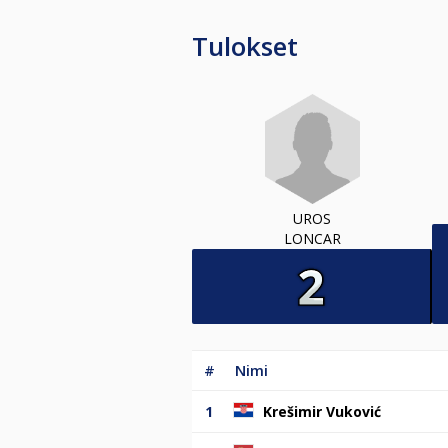
Tulokset
UROS
LONCAR
#
Nimi
1
Krešimir Vuković