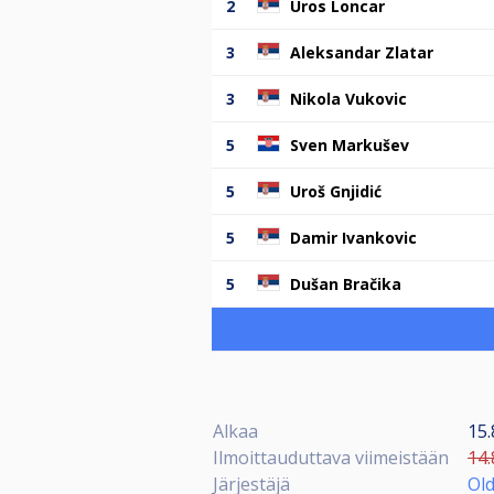
2
Uros Loncar
3
Aleksandar Zlatar
3
Nikola Vukovic
5
Sven Markušev
5
Uroš Gnjidić
5
Damir Ivankovic
5
Dušan Bračika
Alkaa
15.
Ilmoittauduttava viimeistään
14.
Järjestäjä
Ol